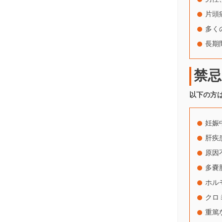
片頭
多く
長期
禁忌
以下の方
妊娠
肝疾
原因
多嚢
ホル
クロ
重篤