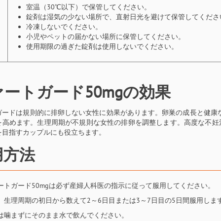
室温（30℃以下）で保管してください。
錠剤は湿気の少ない場所で、直射日光を避けて保管してくださ
冷凍しないでください。
小児やペットの届かない場所に保管してください。
使用期限の過ぎた錠剤は使用しないでください。
ァートガード50mgの効果
ガードは規則的に排卵しない女性に効果があります。卵巣の成長と健康な
を高めます。生理周期が不規則な女性の排卵を調整します。高度な不妊
を目指すカップルにも役立ちます。
用方法
ートガード50mgは必ず産婦人科医の指示に従って服用してください。
、生理周期の初日から数えて2～6日目または3～7日目の5日間服用しま
は噛まずにそのまま水で飲んでください。