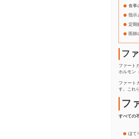
食事
指示
定期
医師
ファ
ファート
ホルモン
ファート
す。これ
フ
すべての
ほて