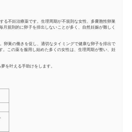
方する不妊治療薬です。生理周期が不規則な女性、多嚢胞性卵巣
ion）の女性は、毎月規則的に卵子を排出しないことが多く、自然妊娠が難しく
す。卵巣の働きを促し、適切なタイミングで健康な卵子を排出で
す。この薬を服用し始めた多くの女性は、生理周期が整い、妊
る夢を叶える手助けをします。
。