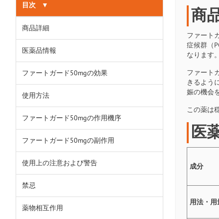
目次
▼
商
商品詳細
ファート
症候群（PC
医薬品情報
なります
ファート
ファートガード50mgの効果
きるよう
娠の機会
使用方法
この薬は
ファートガード50mgの作用機序
医
ファートガード50mgの副作用
使用上の注意および警告
成分
禁忌
用法・用
薬物相互作用