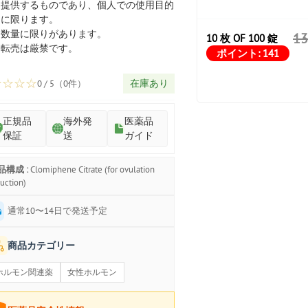
プ
提供するものであり、個人での使用目的
に限ります。
数量に限りがあります。
1
10 枚 OF 100 錠
転売は厳禁です。
ポイント:
141
☆
☆
☆
☆
在庫あり
0 / 5（0件）
正規品
海外発
医薬品
保証
送
ガイド
品構成 :
Clomiphene Citrate (for ovulation
uction)
通常10〜14日で発送予定
商品カテゴリー
ホルモン関連薬
女性ホルモン