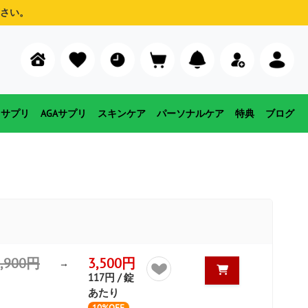
さい。
用サプリ
AGAサプリ
スキンケア
パーソナルケア
特典
ブログ
3,900円
3,500円
→
117円 / 錠
あたり
10%OFF