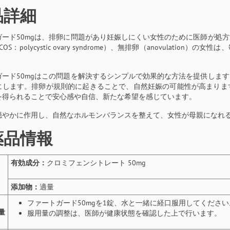
品詳細
ガード50mgは、排卵に問題があり妊娠しにくい女性のために医師が処
OS：polycystic ovary syndrome）、無排卵（anovulat
。
ガード50mgはこの問題を解決するシンプルで効果的な方法を提供しま
にします。排卵が規則的に起きることで、自然妊娠の可能性が高まりま
を得られることで安心感や自信、新たな希望を感じています。
穏やかに作用し、自然なホルモンバランスを整えて、女性が母親になれ
薬品情報
有効成分：
クロミフェンシトレート 50mg
添加物：
適量
ファートガード50mgを1錠、水と一緒に経口服用してください
量
服用量の調整は、医師が健康状態を確認した上で行います。