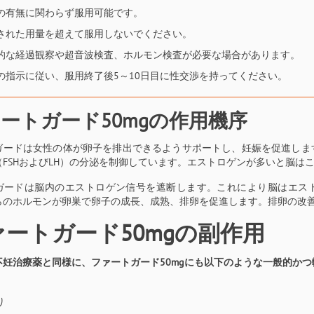
の有無に関わらず服用可能です。
された用量を超えて服用しないでください。
的な経過観察や超音波検査、ホルモン検査が必要な場合があります。
の指示に従い、服用終了後5～10日目に性交渉を持ってください。
ートガード50mgの作用機序
ガードは女性の体が卵子を排出できるようサポートし、妊娠を促進しま
（FSHおよびLH）の分泌を制御しています。エストロゲンが多いと脳は
ガードは脳内のエストロゲン信号を遮断します。これにより脳はエスト
らのホルモンが卵巣で卵子の成長、成熟、排卵を促進します。排卵の改
ァートガード50mgの副作用
不妊治療薬と同様に、ファートガード50mgにも以下のような一般的か
り