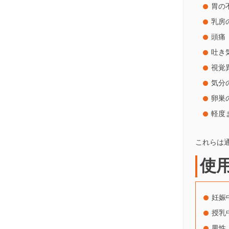
胃の
乳房
頭痛
吐き
視覚
気分
卵巣
軽度
これらは
使
妊娠
授乳
男性