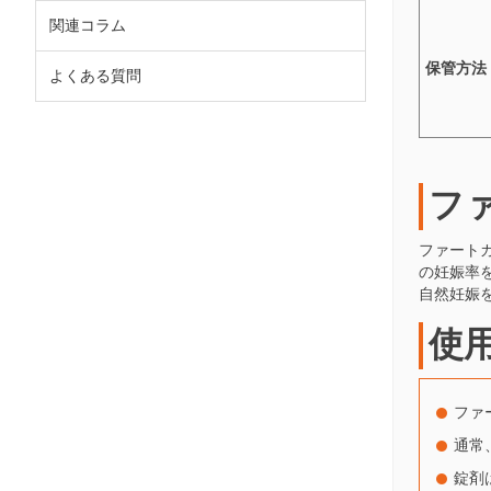
関連コラム
保管方法
よくある質問
フ
ファート
の妊娠率
自然妊娠
使
ファ
通常
錠剤