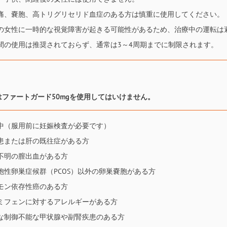
痛、嚢胞、高トリグリセリド血症のある方は慎重に使用してください。
の女性に一時的な視覚障害が起きる可能性があるため、治療中の運転は
間の使用は推奨されておらず、通常は3～4周期までに制限されます。
はファートガード50mgを使用してはいけません。
中（服用前に妊娠検査が必要です）
患または肝の既往症がある方
不明の膣出血がある方
胞性卵巣症候群（PCOS）以外の卵巣嚢胞がある方
モン依存性癌のある方
ミフェンに対するアレルギーがある方
な制御不能な甲状腺や副腎疾患のある方