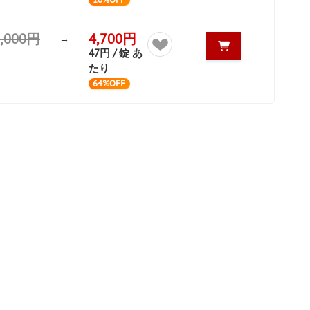
3,000円
4,700円
→
47円 / 錠 あ
たり
64%OFF