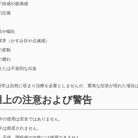
不快感や膨満感
の圧痛
気や嘔吐
異常（かすみ目や点滅感）
の変動
の腫れ
または不規則な出血
通常は自然に収まり治療を必要としませんが、重篤な症状が現れた場合
用上の注意および警告
中の使用は安全ではありません。
中は推奨されません。
、子供、閉経後の女性には使用できません。