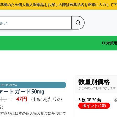
準拠のため個人輸入医薬品をお探しの際は医薬品名を正確に入力して下
ED対策
数量別価格
LING PHARMA
まとめ買いでお得になります
ァートガード50mg
0円
→
47円
（1 錠 あたりの
3 枚 OF 30 錠
ポイント:
105
格）
本商品は日本の個人輸入制度に基づいて