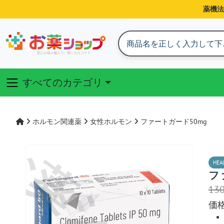
薬機法
すべてのカテゴリ
ホルモン関連薬
女性ホルモン
ファートガード50mg
HEA
フ
13
価