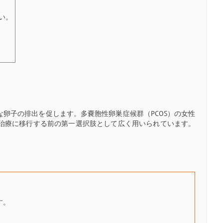
い。
卵子の排出を促します。多嚢胞性卵巣症候群（PCOS）の女性
治療に移行する前の第一選択肢として広く用いられています。
す。