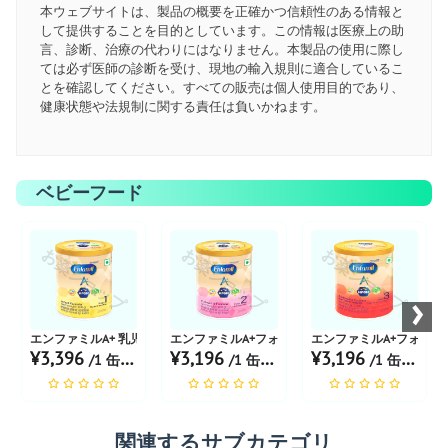
本ウェブサイトは、製品の概要を正確かつ信頼性のある情報と
して提供することを目的としています。この情報は医療上の助
言、診断、治療の代わりにはなりません。本製品の使用に際し
ては必ず医師の診断を受け、現地の輸入規則に適合しているこ
とを確認してください。すべての販売は個人使用目的であり、
健康状態や法規制に関する責任は負いかねます。
ベビーフード
お薬ショップ
お薬ショップ
お薬ショップ
›
エンファミルA+ 乳児用粉ミルク ステージ1 粉末400g
エンファミルA+フォローアップフォーミュラステージ2
エンファミルA+フォロー
¥3,396
¥3,196
¥3,196
/1 缶 あたり
/1 缶 あたり
/1 缶 あたり
関連するサブカテゴリ