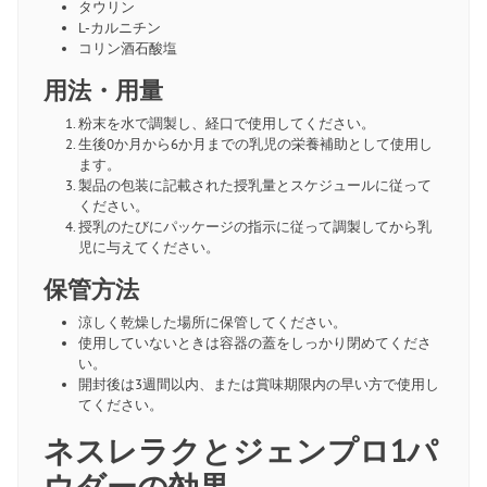
タウリン
L-カルニチン
コリン酒石酸塩
用法・用量
粉末を水で調製し、経口で使用してください。
生後0か月から6か月までの乳児の栄養補助として使用し
ます。
製品の包装に記載された授乳量とスケジュールに従って
ください。
授乳のたびにパッケージの指示に従って調製してから乳
児に与えてください。
保管方法
涼しく乾燥した場所に保管してください。
使用していないときは容器の蓋をしっかり閉めてくださ
い。
開封後は3週間以内、または賞味期限内の早い方で使用し
てください。
ネスレラクとジェンプロ1パ
ウダーの効果