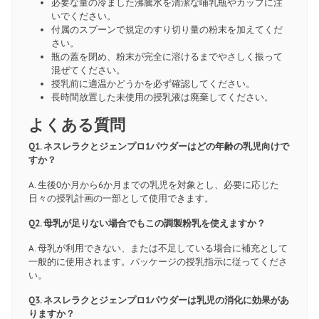
必要な量の冷ました沸騰水を清潔な哺乳瓶やカップに注
いでください。
付属のスプーンで規定のすり切り量の粉末を加えてくだ
さい。
瓶の蓋を閉め、粉末が完全に溶けるまでやさしく振って
混ぜてください。
授乳前に適温かどうかを必ず確認してください。
長時間放置した未使用の授乳液は廃棄してください。
よくある質問
Q1. ネスレラクとジェンプロ1パウダーはどの年齢の乳児向けで
すか？
A. 生後0か月から6か月までの乳児を対象とし、必要に応じた
日々の授乳計画の一部として使用できます。
Q2. 母乳が足りない場合でもこの調製粉乳を使えますか？
A. 母乳が利用できない、または不足している場合に補充として
一般的に使用されます。パッケージの授乳指示に従ってくださ
い。
Q3. ネスレラクとジェンプロ1パウダーは乳児の消化に効果があ
りますか？