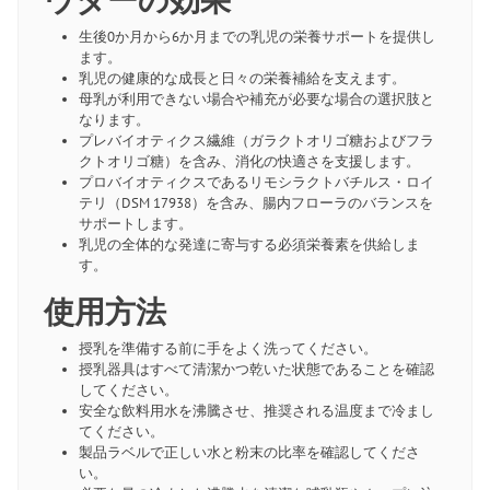
生後0か月から6か月までの乳児の栄養サポートを提供し
ます。
乳児の健康的な成長と日々の栄養補給を支えます。
母乳が利用できない場合や補充が必要な場合の選択肢と
なります。
プレバイオティクス繊維（ガラクトオリゴ糖およびフラ
クトオリゴ糖）を含み、消化の快適さを支援します。
プロバイオティクスであるリモシラクトバチルス・ロイ
テリ（DSM 17938）を含み、腸内フローラのバランスを
サポートします。
乳児の全体的な発達に寄与する必須栄養素を供給しま
す。
使用方法
授乳を準備する前に手をよく洗ってください。
授乳器具はすべて清潔かつ乾いた状態であることを確認
してください。
安全な飲料用水を沸騰させ、推奨される温度まで冷まし
てください。
製品ラベルで正しい水と粉末の比率を確認してくださ
い。