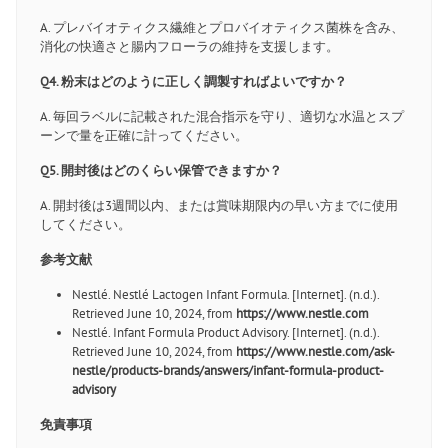
A. プレバイオティクス繊維とプロバイオティクス菌株を含み、
消化の快適さと腸内フローラの維持を支援します。
Q4. 粉末はどのように正しく調製すればよいですか？
A. 毎回ラベルに記載された混合指示を守り、適切な水温とスプ
ーンで量を正確に計ってください。
Q5. 開封後はどのくらい保管できますか？
A. 開封後は3週間以内、または賞味期限内の早い方までに使用
してください。
参考文献
Nestlé. Nestlé Lactogen Infant Formula. [Internet]. (n.d.).
Retrieved June 10, 2024, from
https://www.nestle.com
Nestlé. Infant Formula Product Advisory. [Internet]. (n.d.).
Retrieved June 10, 2024, from
https://www.nestle.com/ask-
nestle/products-brands/answers/infant-formula-product-
advisory
免責事項