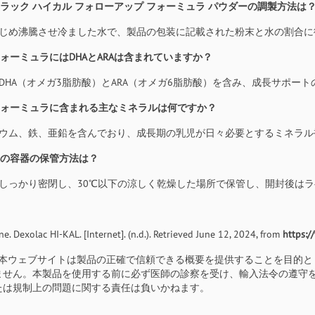
クソラック ハイカル フォローアップ フォーミュラ パウダーの調製方法は
あらかじめ沸騰させ冷ました水で、製品の包装に記載された粉末と水の割合
のフォーミュラにはDHAとARAは含まれていますか？
い、DHA（オメガ3脂肪酸）とARA（オメガ6脂肪酸）を含み、成長サポ
のフォーミュラに含まれる主なミネラルは何ですか？
カルシウム、鉄、亜鉛を含んでおり、成長期の乳児が日々必要とするミネラ
封後の容器の保管方法は？
器はしっかり密閉し、30℃以下の涼しく乾燥した場所で保管し、開封後
e. Dexolac HI-KAL. [Internet]. (n.d.). Retrieved June 12, 2024, from
https:/
: 本ウェブサイトは製品の正確で信頼できる概要を提供することを目的
ません。本製品を使用する前に必ず医師の診察を受け、輸入法令の遵守
たは規制上の問題に関する責任は負いかねます。