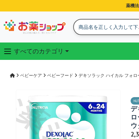
薬機法
すべてのカテゴリ
ベビーケア
ベビーフード
デキソラック ハイカル フォロー
NUT
デ
ロ
ウ
2,