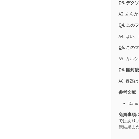
Q3. デ
A3. 
Q4. こ
A4. は
Q5. こ
A5. 
Q6. 開
A6. 容
参考文献
Danon
免責事項
ではあり
康結果ま