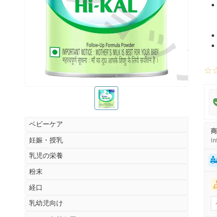
お薬ショッ
☆
お薬ショップ
ベビーケア
商
妊娠・授乳
In
乳児の栄養
粉末
経口
乳幼児向け