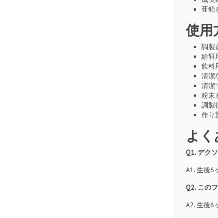
亜鉛
使用
調製
給餌
飲料
清潔
清潔
粉末
調製
作り
よく
Q1. デ
A1. 生
Q2. こ
A2. 生