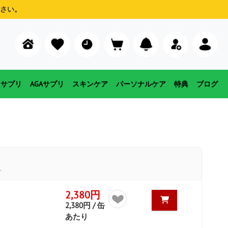
さい。
用サプリ
AGAサプリ
スキンケア
パーソナルケア
特典
ブログ
す
2,380円
2,380円 / 缶
あたり