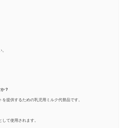
。
い。
すか？
ートを提供するための乳児用ミルク代替品です。
部として使用されます。