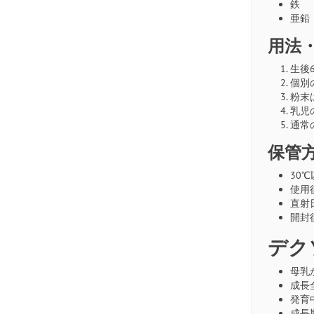
鉄
亜鉛
用法
生後
個別
粉末
乳児
通常
保管
30
使用
直射
開封
デク
母乳
成長
発育
成長