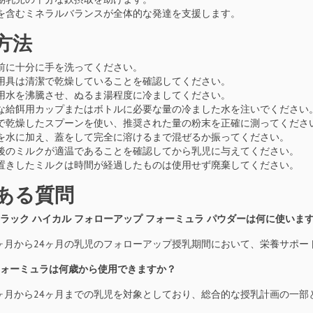
を含むミネラルバランスが全体的な発達を支援します。
方法
前に十分に手を洗ってください。
用具は清潔で乾燥していることを確認してください。
用水を沸騰させ、ぬるま湯程度に冷ましてください。
な給餌用カップまたはボトルに必要な量の冷ました水を注いでください
で乾燥したスプーンを使い、推奨された量の粉末を正確に測ってくださ
を水に加え、蓋をして完全に溶けるまで混ぜるか振ってください。
後のミルクが適温であることを確認してから乳児に与えてください。
置きしたミルクは時間が経過したものは使用せず廃棄してください。
ある質問
クソラック ハイカル フォローアップ フォーミュラ パウダーは何に使いま
後6ヶ月から24ヶ月の乳児のフォローアップ授乳期間において、栄養サポ
のフォーミュラは何歳から使用できますか？
後6ヶ月から24ヶ月までの乳児を対象としており、総合的な授乳計画の一