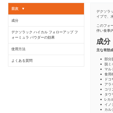
目次
▼
デクソラッ
イプで、
成分
このフォ
伴い食事
デクソラック ハイカル フォローアップ フ
ォーミュラ パウダーの効果
成分
使用方法
主な有効
部分
よくある質問
脱ミ
マル
食用
ドコ
アラ
コリ
タウ
L-
イノ
カル