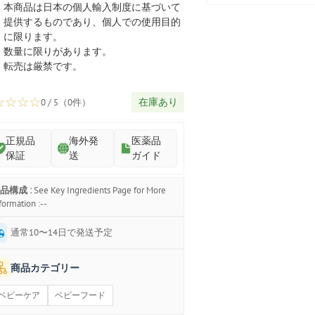
プ
本商品は日本の個人輸入制度に基づいて
提供するものであり、個人での使用目的
に限ります。
数量に限りがあります。
転売は厳禁です。
☆
☆
☆
☆
在庫あり
0 / 5（0件）
正規品
海外発
医薬品
保証
送
ガイド
品構成 :
See Key Ingredients Page for More
formation :--
通常10〜14日で発送予定
商品カテゴリー
ベビーケア
ベビーフード