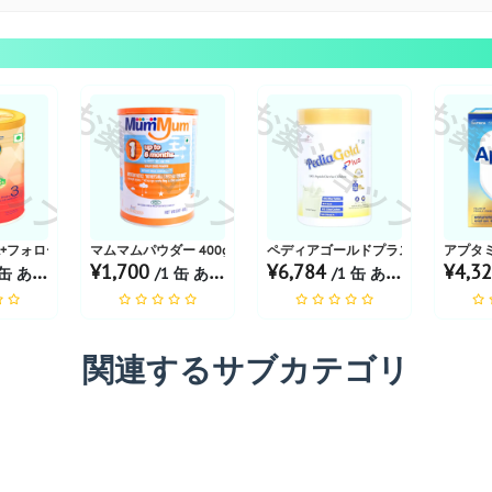
ョップ
お薬ショップ
お薬ショップ
お薬
テージ2パ...
+フォローアップフォーミュラステージ3パ...
マムマムパウダー 400g
ペディアゴールドプラス バニラ風味パウ
アプタミ
¥1,700
¥6,784
¥4,3
缶 あたり
/1 缶 あたり
/1 缶 あたり
関連するサブカテゴリ