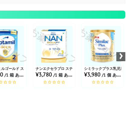
ショップ
お薬ショップ
お薬ショップ
お
›
ダー 400g
ルゴールド ステージ2 パウダー 400g
ナンエクセラプロ ステージ3 フォーミュラミルク
シミラックプラス乳児用粉ミルク 
20
¥3,780
¥3,980
/1 箱 あたり
/1 箱 あたり
/1 個 あたり