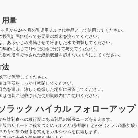
・用量
6ヶ月から24ヶ月の乳児用ミルク代替品として使用してください。
の授乳計画に従って必要量の粉末を測ってください。
は、あらかじめ沸騰させて冷ました水で調製してください。
の年齢に応じて1日に数回に分けて与えてください。
の授乳指導で示された総摂取量を超えないようにしてください。
方法
℃以下で保管してください。
後は容器をしっかり密閉してください。
日光を避け、涼しく乾燥した場所に保管してください。
後は包装に記載された使用期限内にご使用ください。
ソラック ハイカル フォローアップ
から離乳食への移行期にある乳児の栄養ニーズを支えます。
全般のサポートに役立つDHA（オメガ3脂肪酸）とARA（オメガ6脂肪酸
中の骨や歯の健康を支えるカルシウムを供給します。
期乳児の十分な鉄摂取を助けます。