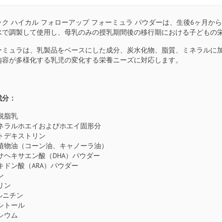
ク ハイカル フォローアップ フォーミュラ パウダーは、生後6ヶ月か
水で調製して使用し、母乳のみの授乳期間後の移行期における子どもの
ーミュラは、乳製品をベースにした成分、炭水化物、脂質、ミネラルに加え
内容が多様化する乳児の変化する栄養ニーズに対応します。
成分：
脱脂乳
ネラルホエイおよびホエイ固形分
トデキストリン
植物油（コーン油、キャノーラ油）
サヘキサエン酸（DHA）パウダー
キドン酸（ARA）パウダー
ン
リン
カルニチン
シトール
シウム