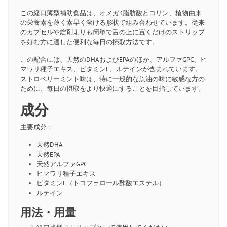
この経口薄型補助食品は、オメガ3脂肪酸とコリン、植物由来
の栄養素を薄く素早く溶ける形状で組み合わせています。従来
のカプセルや錠剤よりも簡単で舌の上に置くだけのストリップ
を好む方に適した便利な毎日の摂取方法です。
この配合には、天然のDHAおよびEPAのほか、アルファGPC、ヒ
マワリ種子エキス、ビタミンE、ルテインが含まれています。
ストロベリーミント味は、特に一般的な魚油の味に敏感な方の
ために、毎日の摂取をより快適にすることを目指しています。
成分
主要成分：
天然DHA
天然EPA
天然アルファGPC
ヒマワリ種子エキス
ビタミンE（トコフェロール酢酸エステル）
ルテイン
用法・用量