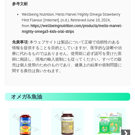
参考文献
Wellbeing Nutrition. Melts Marvel Mighty Omega Strawberry
Mint Flavour. [Internet]. (n.d.). Retrieved June 10, 2024,
from
https://wellbeingnutrition.com/products/melts-marvel-
mighty-omega3-kids-oral-strips
免責事項:
本ウェブサイトは製品について正確で信頼性のある
情報を提供することを目的としていますが、医学的な診断や治
療に代わるものではありません。使用前に必ず認可を受けた医
師に相談し、現地の輸入規制にも従ってください。すべての販
売は個人使用のためのものであり、健康上の結果や規制問題に
関する責任は負いかねます。
オメガ&魚油
お薬ショップ
お薬ショップ
お薬ショップ
›