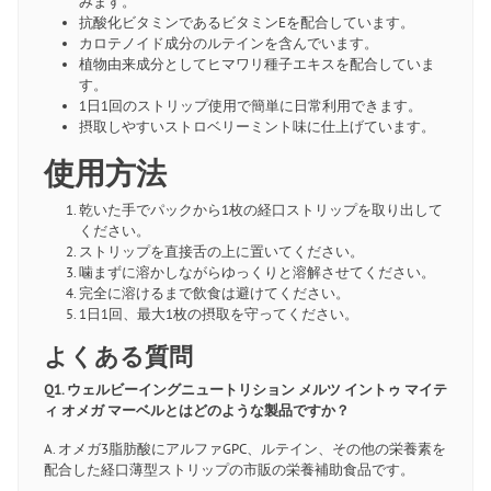
みます。
抗酸化ビタミンであるビタミンEを配合しています。
カロテノイド成分のルテインを含んでいます。
植物由来成分としてヒマワリ種子エキスを配合していま
す。
1日1回のストリップ使用で簡単に日常利用できます。
摂取しやすいストロベリーミント味に仕上げています。
使用方法
乾いた手でパックから1枚の経口ストリップを取り出して
ください。
ストリップを直接舌の上に置いてください。
噛まずに溶かしながらゆっくりと溶解させてください。
完全に溶けるまで飲食は避けてください。
1日1回、最大1枚の摂取を守ってください。
よくある質問
Q1. ウェルビーイングニュートリション メルツ イントゥ マイテ
ィ オメガ マーベルとはどのような製品ですか？
A. オメガ3脂肪酸にアルファGPC、ルテイン、その他の栄養素を
配合した経口薄型ストリップの市販の栄養補助食品です。