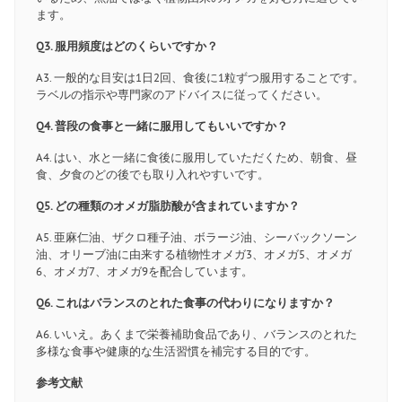
ます。
Q3. 服用頻度はどのくらいですか？
A3. 一般的な目安は1日2回、食後に1粒ずつ服用することです。
ラベルの指示や専門家のアドバイスに従ってください。
Q4. 普段の食事と一緒に服用してもいいですか？
A4. はい、水と一緒に食後に服用していただくため、朝食、昼
食、夕食のどの後でも取り入れやすいです。
Q5. どの種類のオメガ脂肪酸が含まれていますか？
A5. 亜麻仁油、ザクロ種子油、ボラージ油、シーバックソーン
油、オリーブ油に由来する植物性オメガ3、オメガ5、オメガ
6、オメガ7、オメガ9を配合しています。
Q6. これはバランスのとれた食事の代わりになりますか？
A6. いいえ。あくまで栄養補助食品であり、バランスのとれた
多様な食事や健康的な生活習慣を補完する目的です。
参考文献