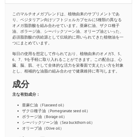
このマルチオメガブレンドは、植物由来のサプリメントであ
り、ベジタリアン向けソフトジェルカプセルに5種類の異なる
オメガ脂肪酸を組み合わせています。亜麻仁油、ザクロ種子
油、ボラージ油、シーバックソーン油、オリーブ油といった、
必須脂肪酸の供給源として伝統的に用いられてきた植物油を一
つにまとめています。
毎日の使用を想定して作られており、植物由来のオメガ3、5、
6、7、9を手軽に取り入れることができます。この配合は、心
臓、脳、肌、そして全体的な活力を栄養面で支えたい方を対象
とし、相補的な油脂の組み合わせで健康維持に寄与します。
成分
主な有効成分：
亜麻仁油（Flaxseed oil）
ザクロ種子油（Pomegranate seed oil）
ボラージ油（Borage oil）
シーバックソーン油（Sea buckthorn oil）
オリーブ油（Olive oil）