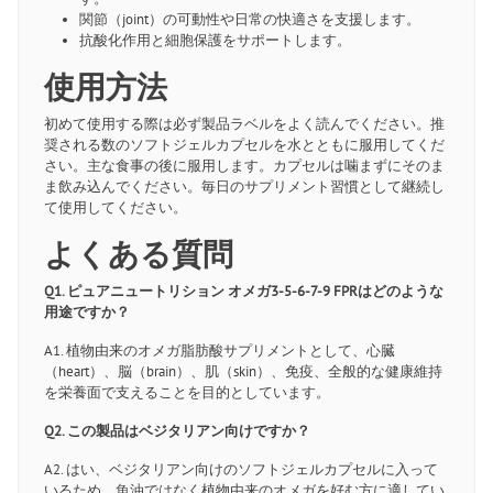
関節（joint）の可動性や日常の快適さを支援します。
抗酸化作用と細胞保護をサポートします。
使用方法
初めて使用する際は必ず製品ラベルをよく読んでください。推
奨される数のソフトジェルカプセルを水とともに服用してくだ
さい。主な食事の後に服用します。カプセルは噛まずにそのま
ま飲み込んでください。毎日のサプリメント習慣として継続し
て使用してください。
よくある質問
Q1. ピュアニュートリション オメガ3-5-6-7-9 FPRはどのような
用途ですか？
A1. 植物由来のオメガ脂肪酸サプリメントとして、心臓
（heart）、脳（brain）、肌（skin）、免疫、全般的な健康維持
を栄養面で支えることを目的としています。
Q2. この製品はベジタリアン向けですか？
A2. はい、ベジタリアン向けのソフトジェルカプセルに入って
いるため、魚油ではなく植物由来のオメガを好む方に適してい