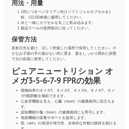
用法・用量
1回につきベジタリアン向けソフトジェルカプセルを1
粒、1日2回食後に服用してください。
水と一緒にカプセルを丸ごと飲み込みます。
製品ラベルの使用指示に従ってください。
保管方法
直射日光を避け、涼しく乾燥した場所で保管してください。小
さなお子様の手の届かない所に置き、蓋をしっかり閉めた状態
で元の容器に保管してください。
ピュアニュートリション オ
メガ3-5-6-7-9 FPRの効果
植物由来のオメガ3、オメガ5、オメガ6、オメガ7、オメ
ガ9脂肪酸を補給できます。
心血管機能を支え、心臓（heart）の健康維持に役立ちま
す。
認知機能や脳（brain）の健康維持にも寄与します。
免疫機能の栄養サポートを提供します。
肌（skin）の保湿や弾力性、全体的な外観の維持を助けま
す。