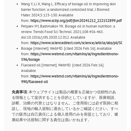
Wang Y, Li X, Wang L. Efficacy of borage oil in improving skin
barrier function: a randomized controlled trial. J Biomed
Mater. 2024;5:123-130. Available
from:
https://www.scirp.org/pdf/jbm20241212_222152899.pdf
Petyaev IM, Bashmakov YK. Borage oil in human nutrition: a
review. Trends Food Sci Technol. 2021;108:456-465.
doi:10.1016/j.tifs.2020.12.012. Available
from:
https://www.sciencedirect.com/science/article/abs/pii/S09
Borage [Internet]. WebMD. [cited 2026 Feb 16]. Available
from:
https://www.webmd.com/vitamins/ai/ingredientmono-
596/borage
Flaxseed oil [Internet]. WebMD. [cited 2026 Feb 16].
Available
from:
https://www.webmd.com/vitamins/ai/ingredientmono-
990/flaxseed-oil
免責事項:
本ウェブサイトは製品の概要を正確かつ信頼性のあ
る情報として提供することを目的としていますが、医療相談、
診断、治療の代替とはなりません。ご使用前には必ず医師に相
談し、現地の輸入規制に適合しているかご確認ください。すべ
ての販売は自己責任による個人使用のみを前提としており、健
康結果や法規制に関する責任は負いかねます。