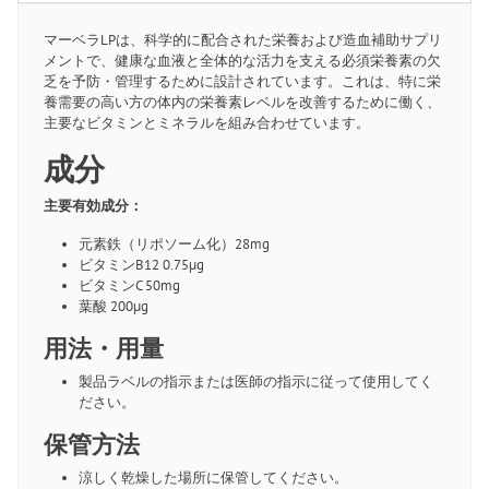
マーベラLPは、科学的に配合された栄養および造血補助サプリ
メントで、健康な血液と全体的な活力を支える必須栄養素の欠
乏を予防・管理するために設計されています。これは、特に栄
養需要の高い方の体内の栄養素レベルを改善するために働く、
主要なビタミンとミネラルを組み合わせています。
成分
主要有効成分：
元素鉄（リポソーム化）28mg
ビタミンB12 0.75μg
ビタミンC 50mg
葉酸 200μg
用法・用量
製品ラベルの指示または医師の指示に従って使用してく
ださい。
保管方法
涼しく乾燥した場所に保管してください。