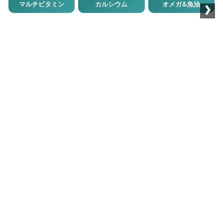
›
マルチビタミン
カルシウム
オメガ&魚油