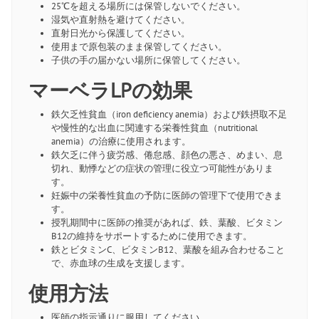
25℃を超える場所には保管しないでください。
湿気や直射熱を避けてください。
直射日光から保護してください。
使用まで原包装のまま保管してください。
子供の手の届かない場所に保管してください。
マーベラLPの効果
鉄欠乏性貧血（iron deficiency anemia）および鉄摂取不足
や慢性的な出血に関連する栄養性貧血（nutritional
anemia）の治療に使用されます。
鉄欠乏に伴う疲労感、倦怠感、顔色の悪さ、めまい、息
切れ、動悸などの症状の管理に役立つ可能性がありま
す。
妊娠中の栄養性貧血の予防に医師の管理下で使用できま
す。
授乳期間中に医師の推奨があれば、鉄、葉酸、ビタミン
B12の維持をサポートするために使用できます。
鉄とビタミンC、ビタミンB12、葉酸を組み合わせること
で、赤血球の生成を支援します。
使用方法
医師の指示通りに服用してください。