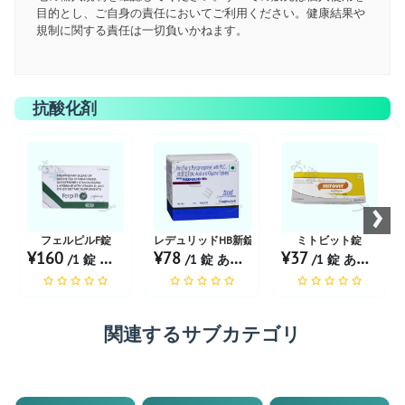
目的とし、ご自身の責任においてご利用ください。健康結果や
規制に関する責任は一切負いかねます。
抗酸化剤
お薬ショップ
お薬ショップ
お薬ショップ
›
フェルピルF錠
レデュリッドHB新錠
ミトビット錠
¥160
¥78
¥37
/1 錠 あたり
/1 錠 あたり
/1 錠 あたり
関連するサブカテゴリ