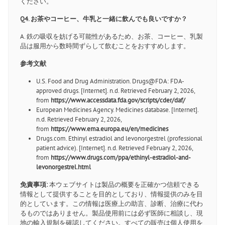
ください。
Q4. お茶やコーヒー、牛乳と一緒に飲んでも良いですか？
A. 鉄の吸収を妨げる可能性があるため、お茶、コーヒー、乳製
品は服用から数時間ずらして飲むことをおすすめします。
参考文献
U.S. Food and Drug Administration. Drugs@FDA: FDA-
approved drugs. [Internet]. n.d. Retrieved February 2, 2026,
from
https://www.accessdata.fda.gov/scripts/cder/daf/
European Medicines Agency. Medicines database. [Internet].
n.d. Retrieved February 2, 2026,
from
https://www.ema.europa.eu/en/medicines
Drugs.com. Ethinyl estradiol and levonorgestrel (professional
patient advice). [Internet]. n.d. Retrieved February 2, 2026,
from
https://www.drugs.com/ppa/ethinyl-estradiol-and-
levonorgestrel.html
免責事項:
本ウェブサイトは製品の概要を正確かつ信頼できる
情報として提供することを目的としており、情報提供のみを目
的としています。この情報は医療上の助言、診断、治療に代わ
るものではありません。製品使用前には必ず医師に相談し、現
地の輸入規制を確認してください。すべての販売は個人使用を