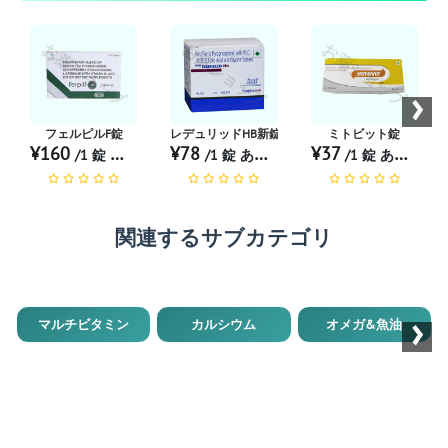
お薬ショップ
お薬ショップ
お薬ショップ
›
フェルピルF錠
レデュリッドHB新錠
ミトビット錠
¥160
¥78
¥37
/1 錠 あたり
/1 錠 あたり
/1 錠 あたり
関連するサブカテゴリ
›
マルチビタミン
カルシウム
オメガ&魚油