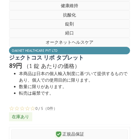
健康維持
抗酸化
錠剤
経口
オークネットヘルスケア
OAKNET HEALTHCARE PVT LTD
ジェクトコス リポ タブレット
89円
（1 錠 あたりの価格）
本商品は日本の個人輸入制度に基づいて提供するもので
あり、個人での使用目的に限ります。
数量に限りがあります。
転売は厳禁です。
☆
☆
☆
☆
☆
0 / 5（0件）
在庫あり
正規品保証