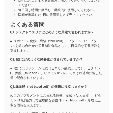
錠剤は丸ごと水で飲み込み、噛んだり砕いたりしないで
ください。
毎日同じ時間に服用し、継続的に使用してください。
医師が推奨した1日の服用量を必ず守ってください。
よくある質問
Q1. ジェクトコスリポはどのような用途で使われますか？
A. リポソーム化鉄に葉酸（folic acid）、ビタミンB12、ビタミ
ンCを組み合わせた栄養補助食品として、日常的な栄養摂取を
支援します。
Q2. 1錠にどのような栄養素が含まれていますか？
A. 1錠にはリポソーム化鉄（ピロリン酸鉄として）、ビタミン
C、葉酸（folic acid）、ビタミンB12が、それぞれ補助に適した
量で配合されています。
Q3. 赤血球（red blood cell）の健康に役立ちますか？
A. このサプリメントに含まれる鉄分、葉酸（folic acid）、ビタ
ミンB12は協力して健康的な赤血球（red blood cell）形成と正
常な機能を支えます。