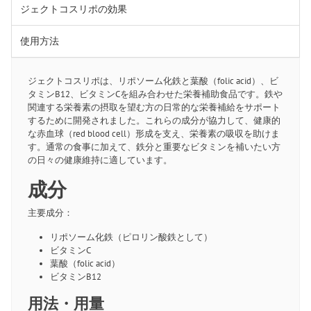
ジェクトコスリポの効果
使用方法
ジェクトコスリポは、リポソーム化鉄と葉酸（folic acid）、ビ
タミンB12、ビタミンCを組み合わせた栄養補助食品です。鉄や
関連する栄養素の摂取を望む方の日常的な栄養補給をサポート
するために開発されました。これらの成分が協力して、健康的
な赤血球（red blood cell）形成を支え、栄養素の吸収を助けま
す。通常の食事に加えて、鉄分と重要なビタミンを補いたい方
の日々の健康維持に適しています。
成分
主要成分：
リポソーム化鉄（ピロリン酸鉄として）
ビタミンC
葉酸（folic acid）
ビタミンB12
用法・用量