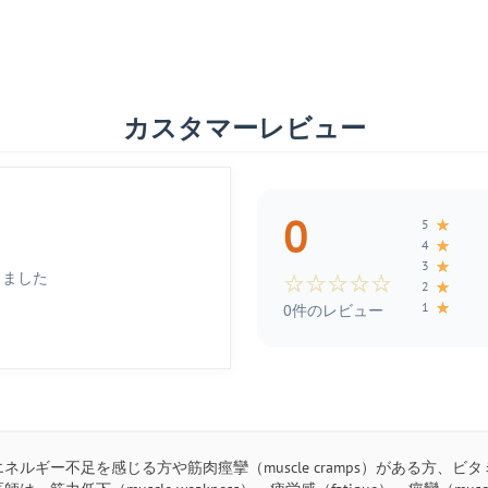
カスタマーレビュー
0
★
5
★
4
★
3
しました
☆
☆
☆
☆
☆
★
2
★
1
0件のレビュー
ネルギー不足を感じる方や筋肉痙攣（muscle cramps）がある方