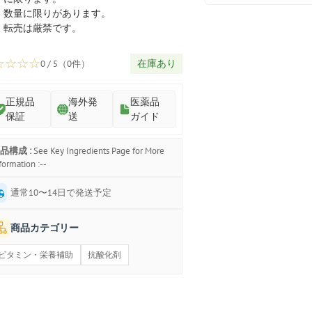
プ
数量に限りがあります。
転売は厳禁です。
☆
☆
☆
☆
在庫あり
0 / 5（0件）
正規品
海外発
医薬品
保証
送
ガイド
品構成 :
See Key Ingredients Page for More
formation :--
通常10〜14日で発送予定
商品カテゴリー
ビタミン・栄養補助
抗酸化剤