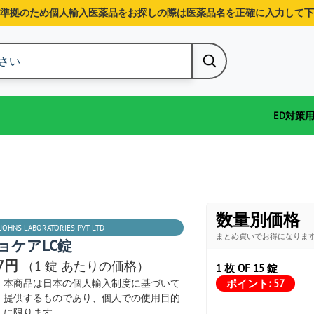
準拠のため個人輸入医薬品をお探しの際は医薬品名を正確に入力して下
ED対策
数量別価格
 JOHNS LABORATORIES PVT LTD
まとめ買いでお得になりま
ョケアLC錠
27円
（1 錠 あたりの価格）
1 枚 OF 15 錠
ポイント:
57
本商品は日本の個人輸入制度に基づいて
提供するものであり、個人での使用目的
に限ります。