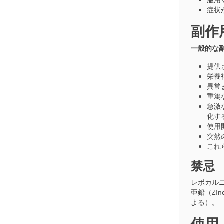
服用
症状
副作
一般的な
提供
栄養
異常
重篤
急激な
化す
使用
突然
これ
禁忌
レボカルニチ
亜鉛（Zi
よる）。
使用