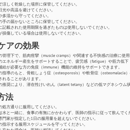
で涼しく乾燥した場所に保管してください。
日光や高温を避けてください。
や多湿から守ってください。
の手の届かないところに保管してください。
に記載された使用期限を過ぎたものは使用しないでください。
が損傷している場合は使用しないでください。
ケアの効果
の管理下で、筋肉痙攣（muscle cramps）や関連する不快感の治療に使
のエネルギー産生をサポートすることで、疲労感（fatigue）や筋力低下（mu
補給が必要な方の免疫（immune）機能の維持をサポートできます。
の指導のもと、骨粗しょう症（osteoporosis）や軟骨症（osteoma
されることがあります。
の推奨により、潜在性けいれん（latent tetany）などの低マグネ
方法
の処方通りに服用してください。
は水と一緒に、食事の有無にかかわらず、医師の指示に従って飲んでく
専門家が指定した1日の服用量を超えないでください。
の指示する服用スケジュールを守ってください。