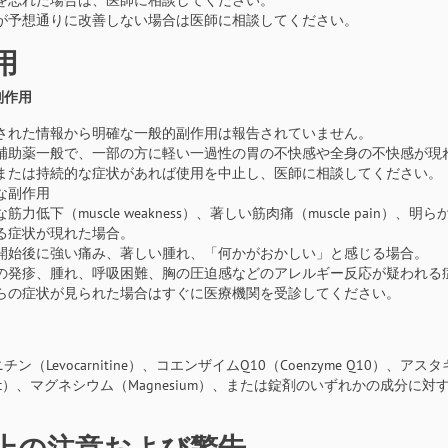
を忘れた場合は、医師に相談してください。
が予想通りに改善しない場合は医師に相談してください。
用
副作用
された情報から明確な一般的副作用は報告されていません。
補助薬一般で、一部の方に軽い一過性の胃の不快感や全身の不快感が現
または持続的な症状があれば使用を中止し、医師に相談してください。
な副作用
筋力低下（muscle weakness）、著しい筋肉痛（muscle pain）
る症状が現れた場合。
開始後に強い痛み、著しい腫れ、「何かがおかしい」と感じる場合。
の発疹、腫れ、呼吸困難、胸の圧迫感などのアレルギー反応が疑われる
らの症状が見られた場合はすぐに医療機関を受診してください。
ン（Levocarnitine）、コエンザイムQ10（Coenzyme Q10）、アスタキサ
nc）、マグネシウム（Magnesium）、または錠剤のいずれかの成分
上の注意および警告