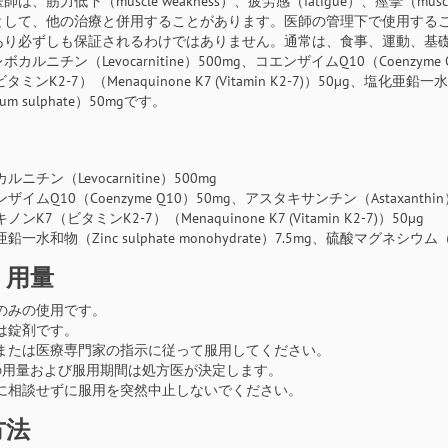
は、筋力低下（muscle weakness）、疲労感（fatigue）、痙攣（mu
として、他の治療と併用することがあります。医師の管理下で使用する
あり必ずしも保証されるわけではありません。通常は、食事、運動、基
カルニチン（Levocarnitine）500mg、コエンザイムQ10（Coenzyme
ミンK2‑7）（Menaquinone K7 (Vitamin K2‑7)）50μg、塩化亜鉛一水
ium sulphate）50mgです。
ルニチン（Levocarnitine）500mg
ザイムQ10（Coenzyme Q10）50mg、アスタキサンチン（Astaxanthin
ノンK7（ビタミンK2‑7）（Menaquinone K7 (Vitamin K2‑7)）50μg
鉛一水和物（Zinc sulphate monohydrate）7.5mg、硫酸マグネシウム（Mag
・用量
のみの使用です。
は錠剤です。
または医療専門家の指示に従って服用してください。
の用量および服用期間は処方医が決定します。
に相談せずに服用を突然中止しないでください。
方法