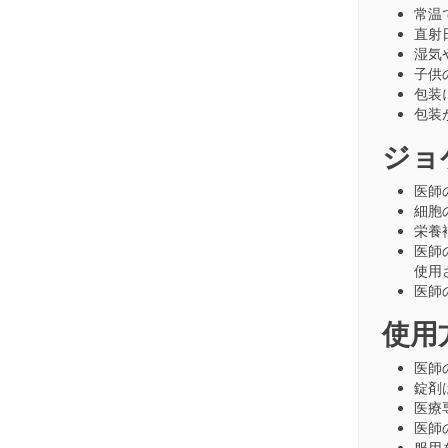
常温
直射
湿気
子供
包装
包装
ジョ
医師
細胞
栄養
医師
使用
医師
使用
医師
錠剤
医療
医師