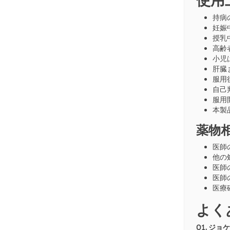
持病
妊娠
授乳
高齢
小児
肝臓
服用
自己
服用
本製
薬物
医師
他の
医師
医師
医療
よく
Q1. ジ