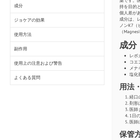
薬です。医師
成分
持を目的
個人差が
成分は、レボ
ジョケアの効果
ノンK7（ビタ
（Magnes
使用方法
成分
副作用
レボカ
コエン
使用上の注意および警告
メナキ
塩化亜
よくある質問
用法
経口
剤形
医師
1日
医師
保管