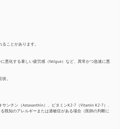
れることがあります。
、明らかに悪化する著しい疲労感（fatigue）など、異常かつ急速に悪
症状。
ンチン（Astaxanthin）、ビタミンK2‑7（Vitamin K2‑7）、
に対する既知のアレルギーまたは過敏症がある場合（医師の判断に