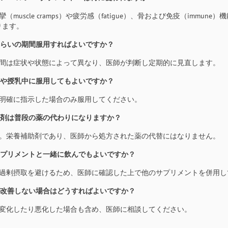
肉痙攣（muscle cramps）や疲労感（fatigue）、骨および免疫（i
ります。
のくらいの期間服用すればよいですか？
用期間は症状や状態によって異なり、医師が判断し定期的に見直します。
娠中や授乳中に服用してもよいですか？
師が明確に指示した場合のみ服用してください。
の錠剤は普段の薬の代わりになりますか？
いえ。栄養補助剤であり、医師から処方された薬の代替にはなりません。
のサプリメントと一緒に飲んでもよいですか？
不要な過剰摂取を避けるため、医師に確認した上で他のサプリメントを併用
状が改善しない場合はどうすればよいですか？
状が変化したり悪化した場合も含め、医師に相談してください。