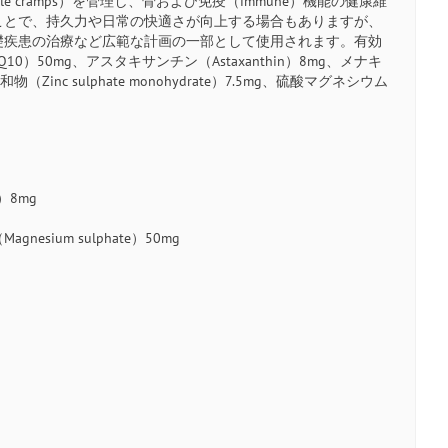
scle cramps）を管理し、骨および免疫（immune）機能の健康維
ことで、持久力や日常の快適さが向上する場合もありますが、
礎疾患の治療など広範な計画の一部として使用されます。有効
 Q10）50mg、アスタキサンチン（Astaxanthin）8mg、メナキ
和物（Zinc sulphate monohydrate）7.5mg、硫酸マグネシウム
）8mg
nesium sulphate）50mg