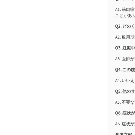
A1. 筋
ことがあ
Q2. ど
A2. 服
Q3. 妊
A3. 医
Q4. こ
A4. い
Q5. 他
A5. 
Q6. 症
A6. 症
参考文献