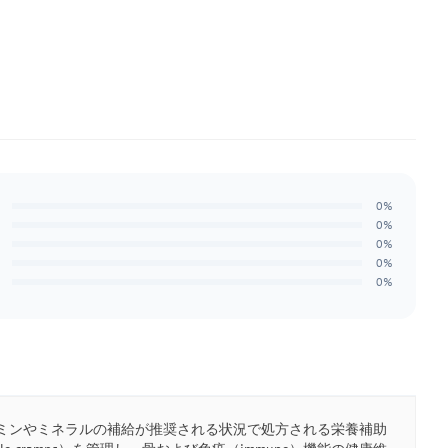
0%
0%
0%
0%
0%
、ビタミンやミネラルの補給が推奨される状況で処方される栄養補助