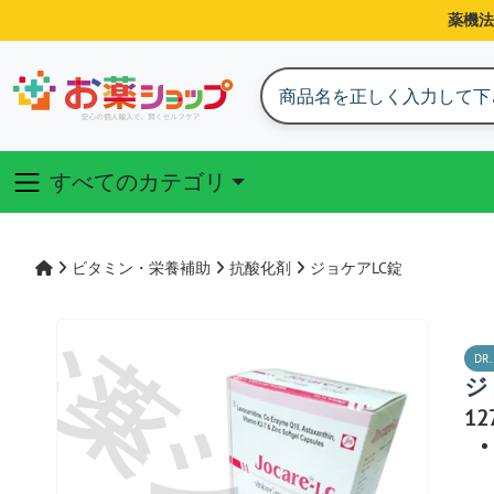
薬機法
すべてのカテゴリ
ビタミン・栄養補助
抗酸化剤
ジョケアLC錠
DR.
ジ
1