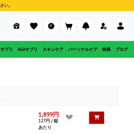
さい。
用サプリ
AGAサプリ
スキンケア
パーソナルケア
特典
ブログ
す
1,899円
127円 / 錠
あたり