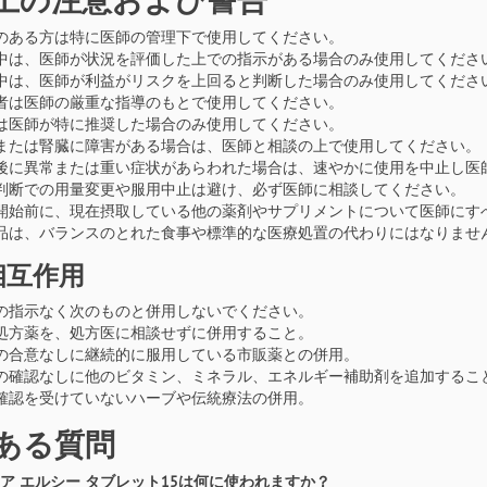
のある方は特に医師の管理下で使用してください。
中は、医師が状況を評価した上での指示がある場合のみ使用してくださ
中は、医師が利益がリスクを上回ると判断した場合のみ使用してくださ
者は医師の厳重な指導のもとで使用してください。
は医師が特に推奨した場合のみ使用してください。
または腎臓に障害がある場合は、医師と相談の上で使用してください。
後に異常または重い症状があらわれた場合は、速やかに使用を中止し医
判断での用量変更や服用中止は避け、必ず医師に相談してください。
開始前に、現在摂取している他の薬剤やサプリメントについて医師にす
品は、バランスのとれた食事や標準的な医療処置の代わりにはなりませ
相互作用
の指示なく次のものと併用しないでください。
処方薬を、処方医に相談せずに併用すること。
の合意なしに継続的に服用している市販薬との併用。
の確認なしに他のビタミン、ミネラル、エネルギー補助剤を追加するこ
確認を受けていないハーブや伝統療法の併用。
ある質問
ョケア エルシー タブレット15は何に使われますか？