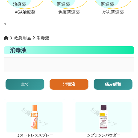
AGA治療薬
免疫関連薬
がん関連薬
‹
›
救急用品
消毒液
消毒液
全て
消毒液
痛み緩和
お薬ショップ
お薬ショップ
ミストドレススプレー
シプラジンパウダー