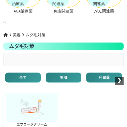
AGA治療薬
免疫関連薬
がん関連薬
‹
›
美容
ムダ毛対策
ムダ毛対策
›
全て
美肌
利尿薬
お薬ショップ
エフローラクリーム