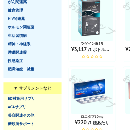
お薬ショップ
お
がん関連薬
健康管理
HIV関連薬
ホルモン関連薬
生活習慣病
ツゲイン液5%
精神・神経系
¥3,117
¥
/1 ボトルあたり
睡眠関連薬
性感染症
肥満治療・減量
お薬ショップ
お
▼ サプリメントなど
ED対策用サプリ
AGAサプリ
美容関連その他
ロニタブ10mg
¥220
/1 錠あたり
糖尿病サポート