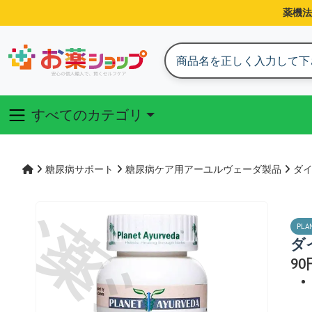
薬機法
すべてのカテゴリ
糖尿病サポート
糖尿病ケア用アーユルヴェーダ製品
ダ
PLA
ダ
9