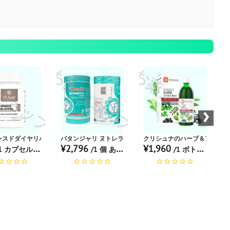
ショップ
お薬ショップ
お薬ショップ
お
›
カプセル
ンスドダイヤリバイバル
パタンジャリ ヌトレラの糖尿病ケア
クリシュナのハーブ＆アーユル
¥2,796
¥1,960
1 カプセル あたり
/1 個 あたり
/1 ボトル あたり