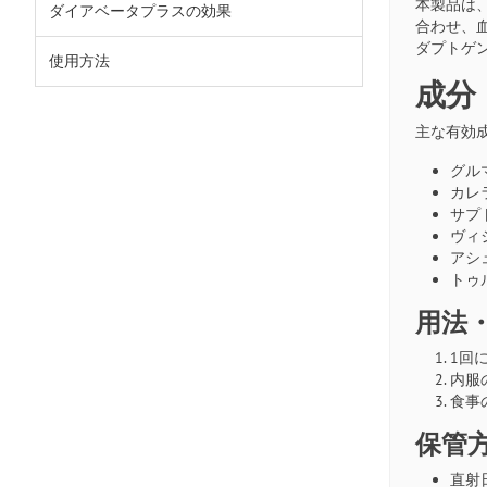
本製品は
ダイアベータプラスの効果
合わせ、
ダプトゲ
使用方法
成分
主な有効
グルマ
カレラ（
サプトラ
ヴィジ
アシュ
トゥルシ
用法
1回
内服
食事
保管
直射