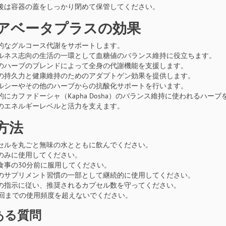
後は容器の蓋をしっかり閉めて保管してください。
アベータプラスの効果
的なグルコース代謝をサポートします。
ルネス志向の生活の一環として血糖値のバランス維持に役立ちます。
のハーブのブレンドによって全身の代謝機能を支援します。
の持久力と健康維持のためのアダプトゲン効果を提供します。
ルシーやその他のハーブからの抗酸化サポートを行います。
的にカファドーシャ（Kapha Dosha）のバランス維持に使われるハー
のエネルギーレベルと活力を支えます。
方法
セルを丸ごと無味の水とともに飲んでください。
のみに使用してください。
食事の30分前に服用してください。
のサプリメント習慣の一部として継続的に使用してください。
の指示に従い、推奨されるカプセル数を守ってください。
2回までの使用頻度を超えないでください。
ある質問