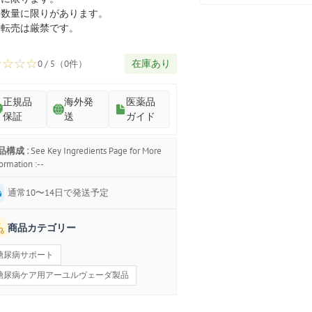
プ
数量に限りがあります。
転売は厳禁です。
☆
☆
☆
☆
在庫あり
0 / 5（0件）
正規品
海外発
医薬品
保証
送
ガイド
品構成 :
See Key Ingredients Page for More
ormation :--
通常10〜14日で発送予定
商品カテゴリー
糖尿病サポート
糖尿病ケア用アーユルヴェーダ製品