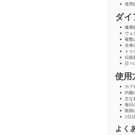
使用
ダイ
健康
ウェ
複数
全身
トゥ
伝統
日々
使用
カプ
内服
主な
毎日
医師
1日
よく