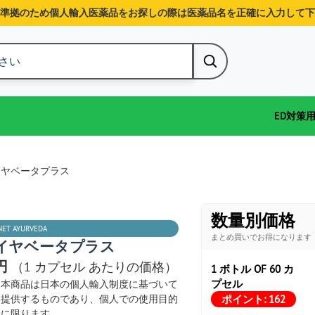
準拠のため個人輸入医薬品をお探しの際は医薬品名を正確に入力して下
ED対策
イヤベータプラス
数量別価格
NET AYURVEDA
まとめ買いでお得になります
イヤベータプラス
0円
（1 カプセル あたりの価格）
1 ボトル OF 60 カ
プセル
本商品は日本の個人輸入制度に基づいて
ポイント:
162
提供するものであり、個人での使用目的
に限ります。