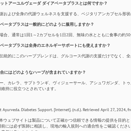
ラネットアーユルヴェーダ ダイアベータプラスとは何ですか？
減糖代謝および全身の代謝ウェルネスを支援する、ベジタリアンカプセル形
イアベータプラスは一般的にどのように服用しますか？
人の場合、通常は1回1～2カプセルを1日2回、無味の水とともに食事の約
イアベータプラスは全身のエネルギーサポートにも使えますか？
はい、伝統的にこのハーブブレンドは、グルコース代謝の支援だけでなく、
の配合にはどのようなハーブが含まれていますか？
グルマー、カレラ、サプトランギ、ヴィジェーサール、アシュワガンダ、ト
康維持に役立つとされています。
t Ayurveda. Diabetes Support. [Internet]. (n.d.). Retrieved April 27, 2024, 
本ウェブサイトは製品について正確かつ信頼できる情報の提供を目的と
用前には必ず医師に相談し、現地の輸入規則への適合性をご確認くださ