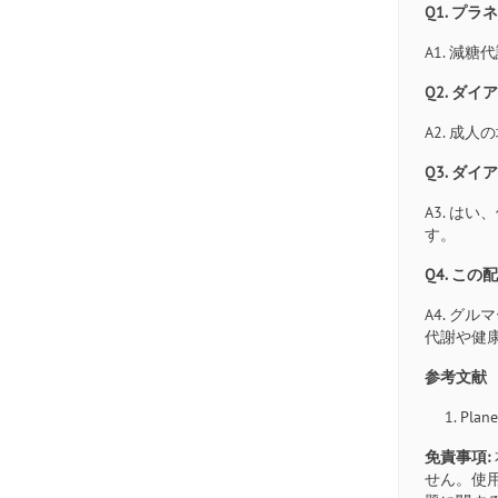
Q1. プ
A1. 
Q2. ダ
A2. 成
Q3. ダ
A3. 
す。
Q4. こ
A4. 
代謝や健
参考文献
Plane
免責事項:
せん。使