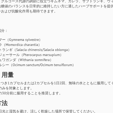
、グルコース代謝の調節に役立つギムネマ、カレラ、サプトランギ、ヴ
血糖値のバランスを日常的に維持したい方に適したハーブサポートを提
ンおよび抗酸化作用も期待できます。
成分：
ー（Gymnema sylvestre）
Momordica charantia）
ンギ（Salacia chinensis/Salacia oblonga）
ェーサール（Pterocarpus marsupium）
ワガンダ（Withania somnifera）
ー（Ocimum sanctum/Ocimum tenuiflorum）
・用量
につき1カプセルまたは2カプセルを1日2回、無味の水とともに服用して
のみを対象とします。
の30分前に服用することを推奨します。
方法
日光と湿気を避け、涼しく乾燥した場所で保管してください。