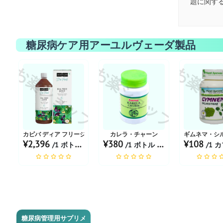
題に関す
糖尿病ケア用アーユルヴェーダ製品
お薬ショップ
お薬ショップ
お薬シ
カピバ ディア フリージュース
カレラ・チャーン
ギムネマ・シ
¥2,396
¥380
¥108
/1 ボトル あたり
/1 ボトル あたり
/1 カプセ
糖尿病管理用サプリメ