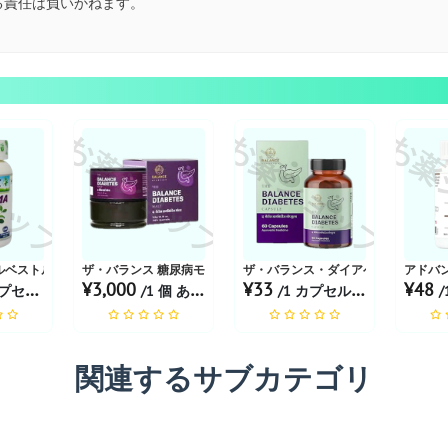
る責任は負いかねます。
ョップ
お薬ショップ
お薬ショップ
お薬
ルベストル
ザ・バランス 糖尿病モルト 300G
ザ・バランス・ダイアベティス | 60
アドバ
¥3,000
¥33
¥48
ル あたり
/1 個 あたり
/1 カプセル あたり
/
関連するサブカテゴリ