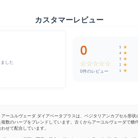
カスタマーレビュー
0
★
5
★
4
★
3
しました
☆
☆
☆
☆
☆
★
2
★
1
0件のレビュー
トアーユルヴェーダ ダイアベータプラスは、ベジタリアンカプセル形状
た複数のハーブをブレンドしています。古くからアーユルヴェーダで糖
合わせて配合しています。