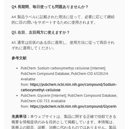
Q4. 長期間、毎日使っても問題ありませんか？
A4. 製品ラベルに記載された用法に従って、必要に応じて継続
的に目の潤いをサポートするために使用されます。
Q5. 右目、左目両方に使えますか？
A5. 通常は症状のある目に適用し、使用方法に従って両目それ
ぞれに適用してください。
参考文献
PubChem. Sodium carboxymethyl cellulose [Internet].
PubChem Compound Database; PubChem CID 6328154.
Available
from:
https://pubchem.ncbi.nlm.nih.gov/compound/Sodium-
carboxymethyl-cellulose
PubChem. Glycerin [Internet]. PubChem Compound Database;
PubChem CID 753. Available
from:
https://pubchem.ncbi.nlm.nih.gov/compound/Glycerin
免責事項：
本ウェブサイトは、製品に関する正確で信頼できる
概要を情報提供のみを目的として掲載しています。本情報は、
医療上の助言、診断、治療に代わるものではありません。製品