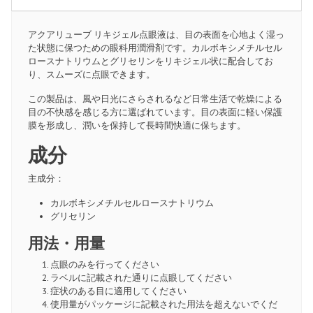
アクアリューブ リキジェル点眼液は、目の表面を心地よく湿っ
た状態に保つための眼科用潤滑剤です。カルボキシメチルセル
ロースナトリウムとグリセリンをリキジェル状に配合してお
り、スムーズに点眼できます。
この製品は、風や日光にさらされるなど日常生活で乾燥による
目の不快感を感じる方に選ばれています。目の表面に軽い保護
膜を形成し、潤いを保持して長時間快適に保ちます。
成分
主成分：
カルボキシメチルセルロースナトリウム
グリセリン
用法・用量
点眼のみを行ってください
ラベルに記載された通りに点眼してください
症状のある目に適用してください
使用量がパッケージに記載された用法を超えないでくだ