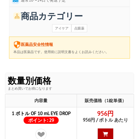
通常10〜14日で発送予定
商品カテゴリー
アイケア
点眼薬
医薬品安全性情報
本品は医薬品です。使用前に説明文書をよくお読みください。
数量別価格
まとめ買いでお得になります
内容量
販売価格（1錠単価）
956円
1 ボトル OF 10 ml. EYE DROP
956円 / ボトル あたり
ポイント:
29