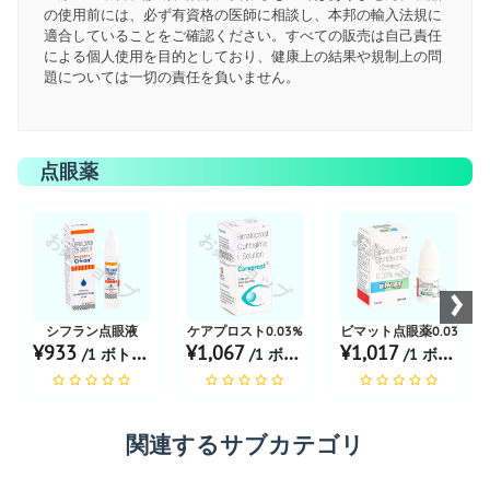
の使用前には、必ず有資格の医師に相談し、本邦の輸入法規に
適合していることをご確認ください。すべての販売は自己責任
による個人使用を目的としており、健康上の結果や規制上の問
題については一切の責任を負いません。
点眼薬
お薬ショップ
お薬ショップ
お薬ショップ
›
シフラン点眼液
ケアプロスト0.03%
ビマット点眼薬0.03%
¥933
¥1,067
¥1,017
/1 ボトル あたり
/1 ボトル あたり
/1 ボトル あたり
関連するサブカテゴリ