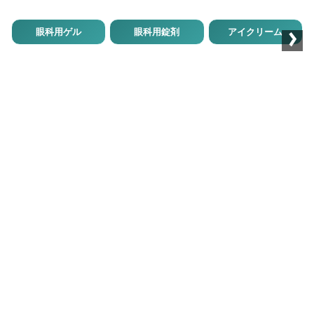
›
眼科用ゲル
眼科用錠剤
アイクリーム