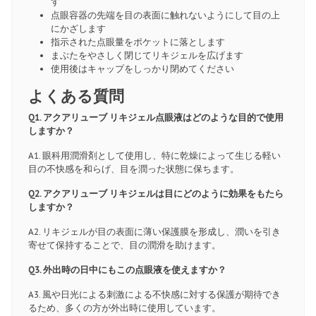
す
点眼容器の先端を目の表面に触れないようにして目の上
にかざします
指示された点眼量をポケットに落とします
まぶたをやさしく閉じてリキジェルを広げます
使用後はキャップをしっかり閉めてください
よくある質問
Q1. アクアリューブ リキジェル点眼液はどのような目的で使用
しますか？
A1. 眼科用潤滑剤として使用し、特に乾燥によって生じる軽い
目の不快感を和らげ、目を潤った状態に保ちます。
Q2. アクアリューブ リキジェルは目にどのように効果をもたら
しますか？
A2. リキジェルが目の表面に薄い保護膜を形成し、潤いを引き
寄せて保持することで、目の潤滑を助けます。
Q3. 外出時の日中にもこの点眼液を使えますか？
A3. 風や日光による刺激による不快感に対する保護が期待でき
るため、多くの方が外出時に使用しています。