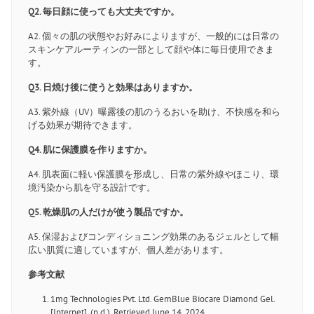
Q2. 毎日顔に使っても大丈夫ですか。
A2. 個々の肌の状態やお好みによりますが、一般的には日常の
スキンケアルーティンの一部として顔や体に毎日使用できま
す。
Q3. 日焼け後に使うと効果はありますか。
A3. 紫外線（UV）曝露後の肌のうるおいを助け、不快感を和ら
げる効果が期待できます。
Q4. 肌に保護膜を作りますか。
A4. 肌表面に軽い保護膜を形成し、日常の紫外線やほこり、環
境汚染から肌を守る設計です。
Q5. 乾燥肌の人だけが使う製品ですか。
A5. 保湿およびコンディショニング効果のあるジェルとして幅
広い肌質に適していますが、個人差があります。
参考文献
1mg Technologies Pvt. Ltd. GemBlue Biocare Diamond Gel.
[Internet]. (n.d.). Retrieved June 14, 2024,