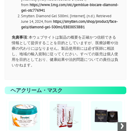
from
https://www.1mg.com/otc/gemblue-biocare-diamond-
gel-otc776941
Smytten. Diamond Gel 500ml. [Internet]. (n.d.). Retrieved
June 14, 2024, from
https://smytten.com/shop/product/face-
gels/diamond-gel-500ml/EBE0053BB1
免責事項:
本ウェブサイトは製品の概要を正確かつ信頼できる
情報として提供することを目的としていますが、医療診断や治
療の代わりにはなりません。製品使用前には必ず医師に相談
し、地域の輸入規制に従ってください。すべての販売は個人使
用を目的としており、健康結果や法的問題についての責任は負
いかねます。
ヘアクリーム・マスク
お薬ショップ
お薬ショップ
お薬ショップ
›