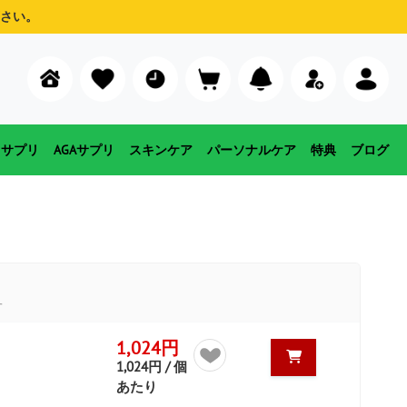
さい。
用サプリ
AGAサプリ
スキンケア
パーソナルケア
特典
ブログ
す
1,024円
1,024円 / 個
あたり