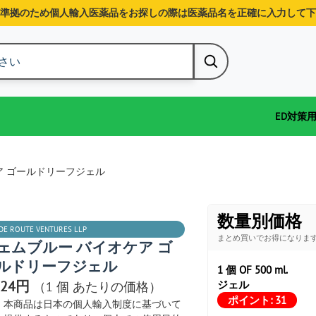
準拠のため個人輸入医薬品をお探しの際は医薬品名を正確に入力して下
ED対策
ア ゴールドリーフジェル
数量別価格
DE ROUTE VENTURES LLP
まとめ買いでお得になりま
ェムブルー バイオケア ゴ
ルドリーフジェル
1 個 OF 500 ml.
024円
ジェル
（1 個 あたりの価格）
ポイント:
31
本商品は日本の個人輸入制度に基づいて