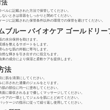
方法
ラベルに記載された方法で保管してください。
しないときは容器をしっかりと閉めてください。
ケージに記載された保管条件以外の環境での保管を避けてください。
ムブルー バイオケア ゴールドリ
面の水分保持を助けます。
質感を整えるサポートをします。
滑らかな肌の外観に寄与します。
自然な輝きを引き出すのに役立ちます。
由来の成分により保湿と柔軟ケアを提供します。
方法
前に肌を清潔にしてください。
ルに示された適量のジェルをとります。
の肌の部位に均一に塗布してください。
表面に吸収されるまで優しくマッサージしてください。
ンケアの一環としてジェルを肌にとどめてください。
パッケージの指示に従って繰り返し使用してください。