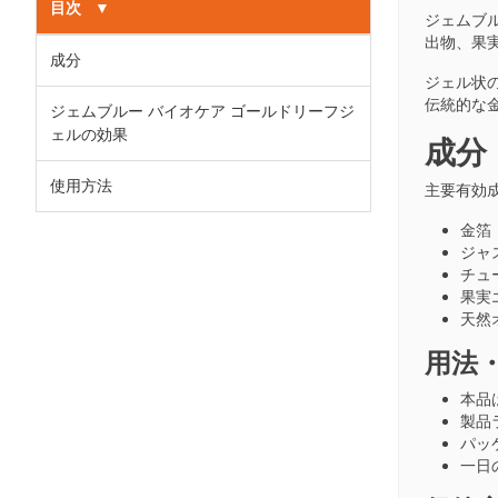
目次
▼
ジェムブルー
出物、果
成分
ジェル状
伝統的な
ジェムブルー バイオケア ゴールドリーフジ
ェルの効果
成分
使用方法
主要有効
金箔
ジャス
チュー
果実
天然
用法
本品
製品
パッ
一日