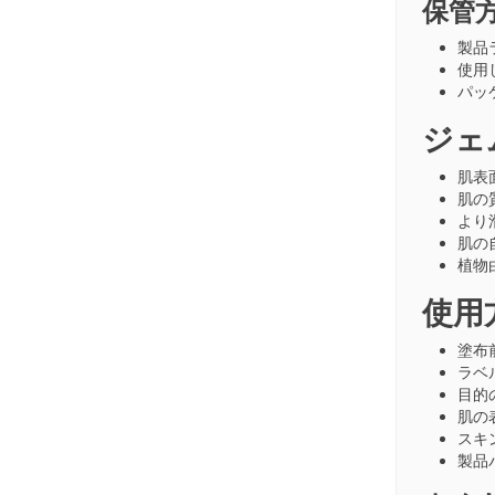
保管
製品
使用
パッ
ジェ
肌表
肌の
より
肌の
植物
使用
塗布
ラベ
目的
肌の
スキ
製品