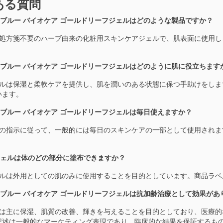
ある質問
ェムブルー バイオケア ゴールドリーフジェルはどのような製品ですか？
これは処方箋不要のハーブ由来の化粧用スキンケアジェルで、肌表面に使用
。
ェムブルー バイオケア ゴールドリーフジェルはどのように肌に役立ちます
本ジェルは保湿と柔軟ケアを提供し、肌を潤いのある状態に保つ手助けをし
います。
ェムブルー バイオケア ゴールドリーフジェルは毎日使えますか？
ラベルの指示に従って、一般的には毎日のスキンケアの一部として使用され
のジェルは体のどの部分に塗布できますか？
本ジェルは外用としての肌のみに使用することを目的としています。商品ラ
ェムブルー バイオケア ゴールドリーフジェルは抗加齢治療として効果があ
本製品は主に保湿、肌質の改善、輝きを与えることを目的としており、医療
記述は一般的なマーケティング表現であり、臨床的な結果を保証するも