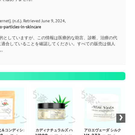
net]. (n.d.). Retrieved June 9, 2024,
-particles-in-skincare
的としていますが、この情報は医療的な助言、診断、治療の代
に適合していることを確認してください。すべての販売は個人
ん。
お
ショップ
お薬ショップ
お薬ショップ
›
化＆コンディショニングヘアマスク
カディナチュラルズ ハーバルプロテインヘアクリーム
アロエヴェーダ シルク＆ケラ