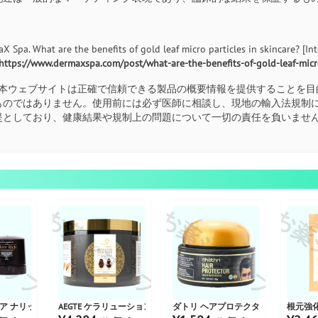
X Spa. What are the benefits of gold leaf micro particles in skincare? [Inter
https://www.dermaxspa.com/post/what-are-the-benefits-of-gold-leaf-micro
本ウェブサイトは正確で信頼できる製品の概要情報を提供することを目
ものではありません。使用前には必ず医師に相談し、現地の輸入法規制
提としており、健康結果や規制上の問題について一切の責任を負いませ
ョップ
お薬ショップ
お薬ショップ
お薬
ヘア ナリッシング クリーム
AEGTE ケラリューション ヘアマスク
ダトリ ヘアプロテクタークリーム
根元強