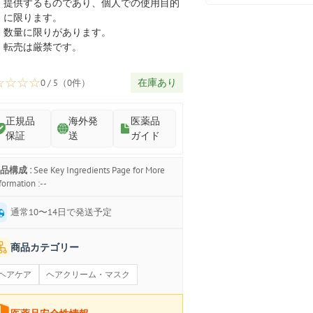
プ
提供するものであり、個人での使用目的
に限ります。
数量に限りがあります。
転売は厳禁です。
☆
☆
☆
☆
在庫あり
0 / 5（0件）
正規品
海外発
医薬品
保証
送
ガイド
品構成 :
See Key Ingredients Page for More
formation :--
通常10〜14日で発送予定
商品カテゴリー
ヘアケア
ヘアクリーム・マスク