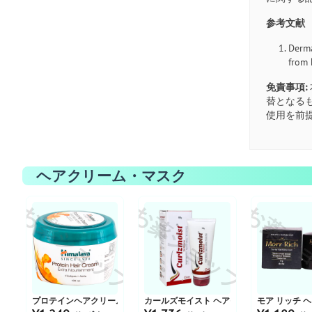
参考文献
Derma
from
免責事項:
替となる
使用を前
ヘアクリーム・マスク
お薬ショップ
お薬ショップ
お薬シ
プロテインヘアクリーム
カールズモイスト ヘアモイスチャライザー
モア リッチ 