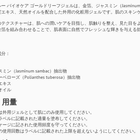
 バイオケア ゴールドリーフジェルは、金箔、ジャスミン（Jasminum samb
実エキス、天然オイルを配合した外用の化粧用ジェルです。肌のスキン
のテクスチャーは、肌への潤いケアを目指し、肌触りを整え、見た目を
金箔を組み合わせることで、肌表面に自然でフレッシュな輝きを与える
成分：
ミン（Jasminum sambac）抽出物
ベローズ（Polianthes tuberosa）抽出物
エキス
オイル
・用量
は外用ジェルとして肌にのみ使用してください。
ラベルに記載された適量を塗布してください。
ケージに記された使用頻度を守ってください。
の使用回数はラベルに記載された上限を超えないようにしてください。