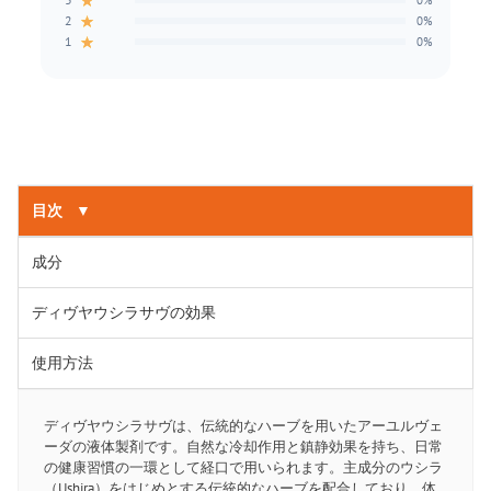
★
0%
★
2
0%
★
1
0%
目次
▼
成分
ディヴヤウシラサヴの効果
使用方法
ディヴヤウシラサヴは、伝統的なハーブを用いたアーユルヴェ
ーダの液体製剤です。自然な冷却作用と鎮静効果を持ち、日常
の健康習慣の一環として経口で用いられます。主成分のウシラ
（Ushira）をはじめとする伝統的なハーブを配合しており、体