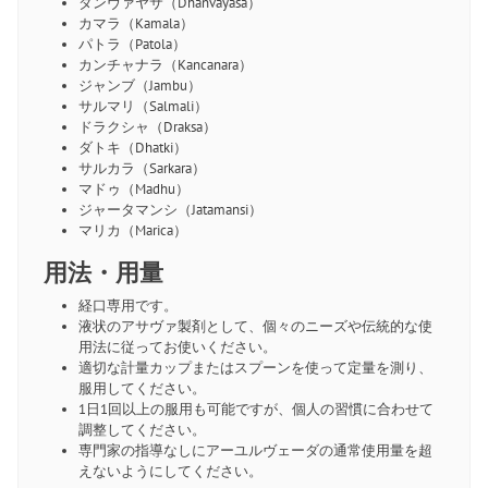
ダンヴァヤサ（Dhanvayasa）
カマラ（Kamala）
パトラ（Patola）
カンチャナラ（Kancanara）
ジャンブ（Jambu）
サルマリ（Salmali）
ドラクシャ（Draksa）
ダトキ（Dhatki）
サルカラ（Sarkara）
マドゥ（Madhu）
ジャータマンシ（Jatamansi）
マリカ（Marica）
用法・用量
経口専用です。
液状のアサヴァ製剤として、個々のニーズや伝統的な使
用法に従ってお使いください。
適切な計量カップまたはスプーンを使って定量を測り、
服用してください。
1日1回以上の服用も可能ですが、個人の習慣に合わせて
調整してください。
専門家の指導なしにアーユルヴェーダの通常使用量を超
えないようにしてください。