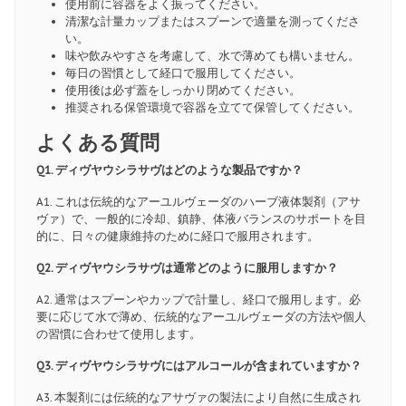
使用前に容器をよく振ってください。
清潔な計量カップまたはスプーンで適量を測ってくださ
い。
味や飲みやすさを考慮して、水で薄めても構いません。
毎日の習慣として経口で服用してください。
使用後は必ず蓋をしっかり閉めてください。
推奨される保管環境で容器を立てて保管してください。
よくある質問
Q1. ディヴヤウシラサヴはどのような製品ですか？
A1. これは伝統的なアーユルヴェーダのハーブ液体製剤（アサ
ヴァ）で、一般的に冷却、鎮静、体液バランスのサポートを目
的に、日々の健康維持のために経口で服用されます。
Q2. ディヴヤウシラサヴは通常どのように服用しますか？
A2. 通常はスプーンやカップで計量し、経口で服用します。必
要に応じて水で薄め、伝統的なアーユルヴェーダの方法や個人
の習慣に合わせて使用します。
Q3. ディヴヤウシラサヴにはアルコールが含まれていますか？
A3. 本製剤には伝統的なアサヴァの製法により自然に生成され