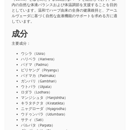
内の自然な体液バランスおよび体温調節を支援することを目的
としています。温和でハーブ由来の全身の健康維持と、アーユ
ルヴェーダに基づく自然な血液機能のサポートを求める方に適
しています。
成分
主要成分：
ウシラ（Usira）
ハリベラ（Harivera）
パドマ（Padma）
ピリヤング（Piryangu）
パドマカ（Padmaka）
ガンバリ（Gambhari）
ウトパラ（Utpala）
ロダラ（Lodhara）
マンジシュタ（Manjishtha）
キラタチクタ（Kiratatikta）
ニャグローダ（Nyagrodha）
ウドゥンバラ（Udumbara）
サティ（Sati）
パルパタ（Parpata）