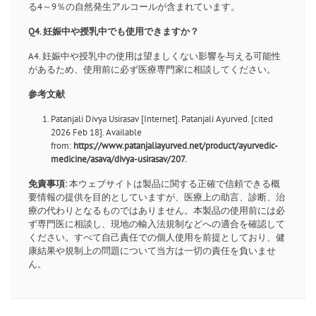
る4～9％の自然発生アルコールが含まれています。
Q4. 妊娠中や授乳中でも使用できますか？
A4. 妊娠中や授乳中の使用は望ましくない影響を与える可能性
があるため、使用前に必ず医療専門家に相談してください。
参考文献
Patanjali Divya Usirasav [Internet]. Patanjali Ayurved. [cited
2026 Feb 18]. Available
from:
https://www.patanjaliayurved.net/product/ayurvedic-
medicine/asava/divya-usirasav/207
.
免責事項:
本ウェブサイトは製品に関する正確で信頼できる概
要情報の提供を目的としていますが、医療上の助言、診断、治
療の代わりとなるものではありません。本製品の使用前には必
ず専門医に相談し、現地の輸入法規制などへの適合を確認して
ください。すべて自己責任での個人使用を前提としており、健
康結果や規制上の問題について当方は一切の責任を負いませ
ん。