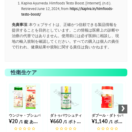
Kapiva Ayurveda. Himfoods Testo Boost. [Internet]. (n.d.).
Retrieved June 12, 2024, from
https://kapiva.in/himfoods-
testo-boost/
免責事項:
本ウェブサイトは、正確かつ信頼できる製品情報を
提供することを目的としています。この情報は医療上の診断や
治療の代替ではありません。使用前には必ず医師に相談し、現
地の輸入規制を確認してください。すべての購入は個人の責任
で行われ、健康結果や規制に関する責任は負いかねます。
性衛生ケア
お薬ショップ
お薬ショップ
お薬ショップ
›
ウンジャ・プシュパダンヴァ・ラーサ
ダトゥパウシュティクチュルナ 100g
ダブール・ダトゥパウシ
¥20
¥660
¥1,140
/1 錠 あたり
/1 ボトル あたり
/1 ボトル あたり