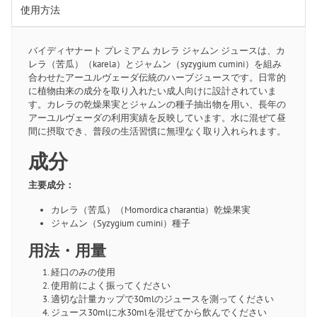
使用方法
バイディヤナート プレミアム カレラ ジャムン ジュースは、カ
レラ（苦瓜）（karela）とジャムン（syzygium cumini）を組み
合わせたアーユルヴェーダ伝統のハーブジュースです。日常的
に植物由来の成分を取り入れたい成人向けに設計されていま
す。カレラの乾燥果実とジャムンの種子抽出物を用い、長年の
アーユルヴェーダの利用実績を反映しています。水に混ぜて昼
間に摂取でき、普段の生活習慣に無理なく取り入れられます。
成分
主要成分：
カレラ（苦瓜）（Momordica charantia）乾燥果実
ジャムン（Syzygium cumini）種子
用法・用量
経口のみの使用
使用前によく振ってください
適切な計量カップで30mlのジュースを測ってください
ジュース30mlに水30mlを混ぜてから飲んでください