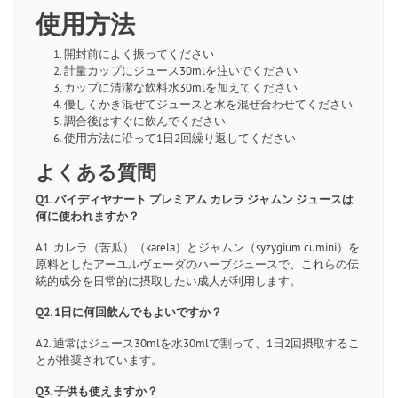
使用方法
開封前によく振ってください
計量カップにジュース30mlを注いでください
カップに清潔な飲料水30mlを加えてください
優しくかき混ぜてジュースと水を混ぜ合わせてください
調合後はすぐに飲んでください
使用方法に沿って1日2回繰り返してください
よくある質問
Q1. バイディヤナート プレミアム カレラ ジャムン ジュースは
何に使われますか？
A1. カレラ（苦瓜）（karela）とジャムン（syzygium cumini）を
原料としたアーユルヴェーダのハーブジュースで、これらの伝
統的成分を日常的に摂取したい成人が利用します。
Q2. 1日に何回飲んでもよいですか？
A2. 通常はジュース30mlを水30mlで割って、1日2回摂取するこ
とが推奨されています。
Q3. 子供も使えますか？