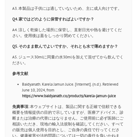
A3. 本製品は子供には適していないため、主に成人向けです。
Q4. 家ではどのように保管すればよいですか？
A4. 涼しく乾燥した場所に保管し、直射日光や熱を避けてくだ
さい。使用後は蓋をしっかり閉めてください。
Q5. そのまま飲んでよいですか、それとも水で薄めますか？
A5. ジュース30mlに同量の水30mlを加えて混ぜてから飲んでく
ださい。
参考文献
Baidyanath. Karela Jamun Juice. [Internet]. (n.d.). Retrieved
June 10, 2024, from
https://www.baidyanath.co/products/karela-jamun-juice
免責事項:
本ウェブサイトは、製品に関する正確で信頼できる
概要を情報提供の目的で示していますが、医療アドバイス、診
断または治療の代替にはなりません。ご使用前に必ず医師にご
相談いただき、現地の輸入法規制を確認してください。すべて
の販売は個人使用を目的とし、ご自身の責任で行ってくださ
い。健康被害や法的問題については一切の責任を負いかねま