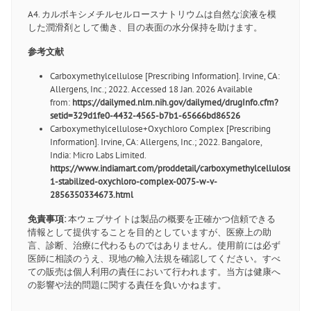
A4. カルボキシメチルセルロースナトリウムは自然な涙液を模
した潤滑剤として働き、目の表面の水分保持を助けます。
参考文献
Carboxymethylcellulose [Prescribing Information]. Irvine, CA:
Allergens, Inc.; 2022.
Accessed 18 Jan. 2026
Available
from:
https://dailymed.nlm.nih.gov/dailymed/drugInfo.cfm?
setid=329d1fe0-4432-4565-b7b1-65666bd86526
Carboxymethylcellulose+Oxychloro Complex [Prescribing
Information]. Irvine, CA: Allergens, Inc.; 2022. Bangalore,
India: Micro Labs Limited.
https://www.indiamart.com/proddetail/carboxymethylcellulose-
1-stabilized-oxychloro-complex-0075-w-v-
2856350334673.html
免責事項:
本ウェブサイトは製品の概要を正確かつ信頼できる
情報として提供することを目的としていますが、医療上の助
言、診断、治療に代わるものではありません。使用前には必ず
医師に相談のうえ、現地の輸入法規を確認してください。すべ
ての販売は個人利用の責任において行われます。当方は健康へ
の影響や法的問題に関する責任を負いかねます。