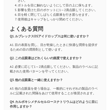
さい。
ボトルを目に触れないようにして目の上に保ちます。
影響を受けた目のポケットに1～2滴点眼してください。
目を軽く閉じてしばらく点眼液を行き渡らせます。
使用後はキャップをしっかり閉めてください。
よくある質問
Q1. ルブレックスDSアイドロップスは何に使いますか？
A1. 目の表面を潤し、目が乾燥したときに快適な潤滑を提供す
るための目の潤滑剤として使います。
Q2. この点眼液はどれくらいの頻度で使えますか？
A2. 必要に応じて1～2滴点眼してください。製品のラベルに記
載された使用パターンを守ってください。
Q3. 他の点眼薬と一緒に使えますか？
A3. 他の点眼薬を使う場合は、一般的にそれぞれの製品のラベ
ルに記載された間隔をあけて使用することが推奨されます。
Q4. カルボキシメチルセルロースナトリウムはどのように目に
作用しますか？