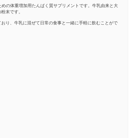
するための体重増加用たんぱく質サプリメントです。牛乳由来と大
の粉末です。
ており、牛乳に混ぜて日常の食事と一緒に手軽に飲むことがで