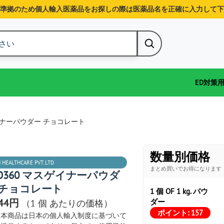
準拠のため個人輸入医薬品をお探しの際は医薬品名を正確に入力して下
ED対策
ゲイナーパウダー チョコレート
数量別価格
 HEALTHCARE PVT. LTD
まとめ買いでお得になります
RO360 マスゲイナーパウダ
 チョコレート
1 個 OF 1 kg. パウ
244円
ダー
（1 個 あたりの価格）
ポイント:
157
本商品は日本の個人輸入制度に基づいて