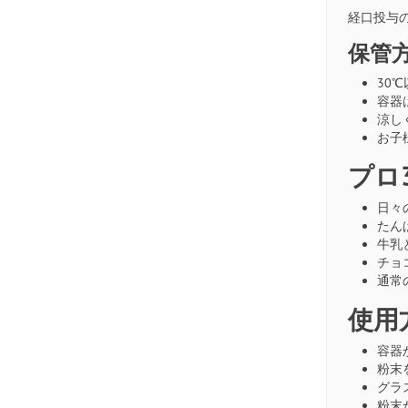
経口投与
保管
30
容器
涼し
お子
プロ
日々
たん
牛乳
チョ
通常
使用
容器
粉末
グラ
粉末