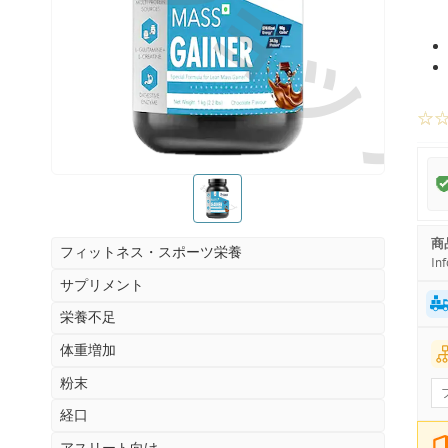
お薬ショッ
☆
お薬ショップ
商
フィットネス・スポーツ栄養
Inf
サプリメント
栄養不足
体重増加
粉末
経口
アスリート向け