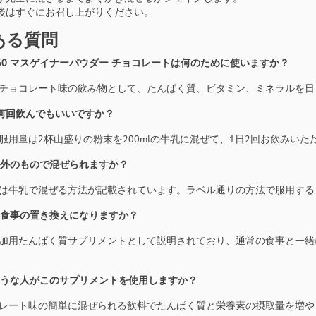
後はすぐにお召し上がりください。
ある質問
ロ360 マスゲイナーパウダー チョコレートは何のために使いますか？
これはチョコレート味の飲み物として、たんぱく質、ビタミン、ミネラルを
日に何回飲んでもいいですか？
常の服用量は2杯山盛りの粉末を200mlの牛乳に混ぜて、1日2回お飲みいた
乳以外のもので混ぜられますか？
指示には牛乳で混ぜる方法が記載されています。ラベル通りの方法で服用す
れは食事の置き換えになりますか？
体重増加用たんぱく質サプリメントとして説明されており、通常の食事と一
のような人がこのサプリメントを使用しますか？
チョコレート味の簡単に混ぜられる飲料でたんぱく質と栄養素の摂取量を増