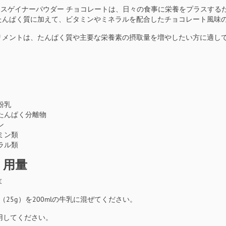
0 マスゲイナーパウダー チョコレートは、日々の食事に栄養をプラス
たんぱく質に加えて、ビタミンやミネラルを配合したチョコレート風味
リメントは、たんぱく質や主要な栄養素の摂取量を増やしたい方に適し
：
粉乳
たんぱく分離物
ン
ミン類
ラル類
・用量
末
（25g）を200mlの牛乳に混ぜてください。
用してください。