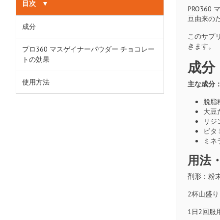
目次
▼
PRO36
豆由来の
成分
このサプ
きます。
プロ360 マスゲイナーパウダー チョコレー
トの効果
成分
使用方法
主な成分
脱脂
大豆
リジ
ビタ
ミネ
用法
剤形：粉
2杯山盛り
1日2回服