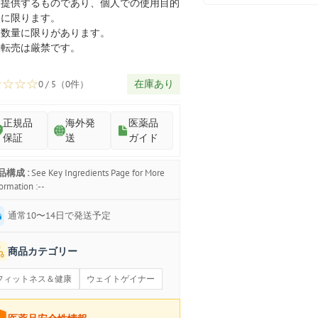
プ
提供するものであり、個人での使用目的
に限ります。
数量に限りがあります。
転売は厳禁です。
☆
☆
☆
☆
在庫あり
0 / 5（0件）
正規品
海外発
医薬品
保証
送
ガイド
品構成 :
See Key Ingredients Page for More
ormation :--
通常10〜14日で発送予定
商品カテゴリー
フィットネス＆健康
ウェイトゲイナー