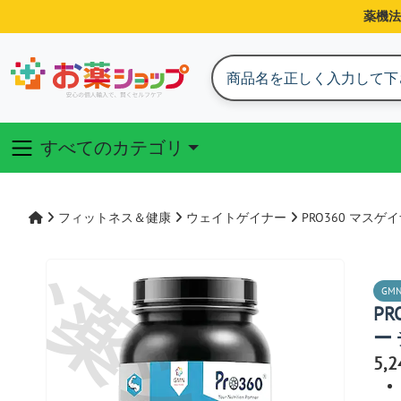
薬機法
すべてのカテゴリ
フィットネス＆健康
ウェイトゲイナー
PRO360 マス
GMN
P
ー
5,