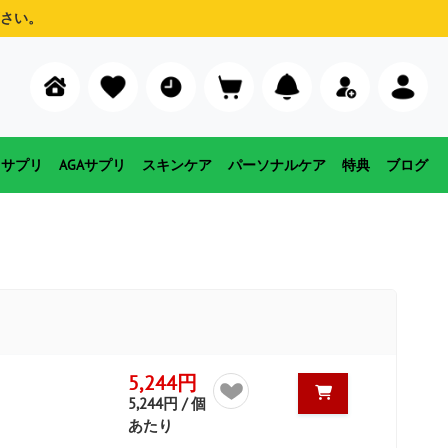
さい。
用サプリ
AGAサプリ
スキンケア
パーソナルケア
特典
ブログ
5,244円
5,244円 / 個
あたり