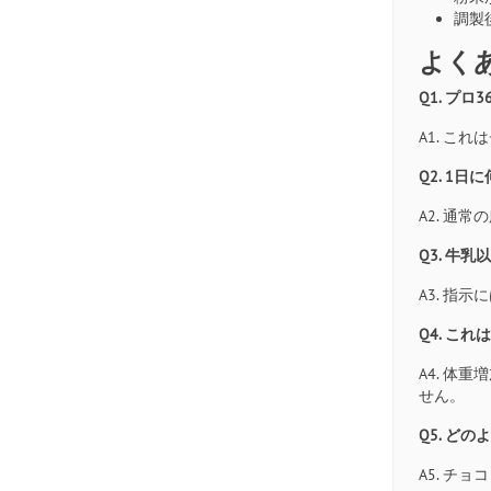
調製
よく
Q1. プ
A1. 
Q2. 1
A2. 通
Q3. 牛
A3. 
Q4. こ
A4. 
せん。
Q5. ど
A5. 