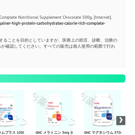
omplete Nutritional Supplement Chocolate 500g. [Internet].
iner-high-protein-carbohydrates-calorie-rich-complete-
することを目的としていますが、医療上の助言、診断、治療の
るか確認してください。すべての販売は個人使用の範囲で行わ
ショップ
お薬ショップ
お薬ショップ
お
›
ムプラス 1000mg
GNC メラトニン 3mg タブレット
GNC マグネシウム 370mg カ