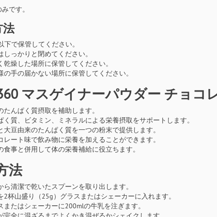
のみです。
方法
℃以下で保管してください。
はしっかりと閉めてください。
く乾燥した場所に保管してください。
様の手の届かない場所に保管してください。
360 マスゲイナーパウダー チョコ
のたんぱく質摂取を補助します。
ぱく質、ビタミン、ミネラルによる栄養摂取をサポートします。
と大豆由来のたんぱく質を一つの粉末で提供します。
コレート味で飲み物に栄養を加えることができます。
の食事と併用して体の栄養補給に役立ちます。
方法
から清潔で乾いたスプーンを取り出します。
を2杯山盛り（25g）グラスまたはシェーカーに入れます。
スまたはシェーカーに200mlの牛乳を注ぎます。
が完全に混ざるまでよくかき混ぜるかシェイクします。