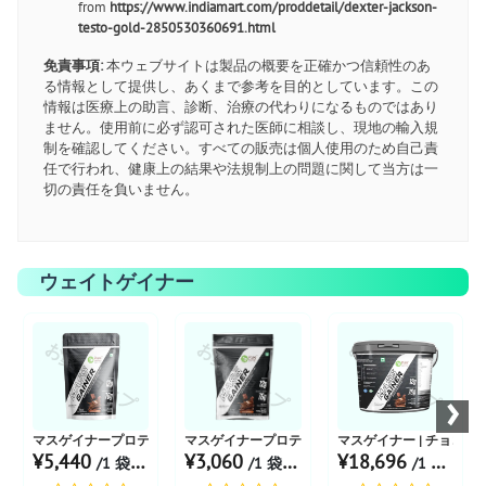
from
https://www.indiamart.com/proddetail/dexter-jackson-
testo-gold-2850530360691.html
免責事項:
本ウェブサイトは製品の概要を正確かつ信頼性のあ
る情報として提供し、あくまで参考を目的としています。この
情報は医療上の助言、診断、治療の代わりになるものではあり
ません。使用前に必ず認可された医師に相談し、現地の輸入規
制を確認してください。すべての販売は個人使用のため自己責
任で行われ、健康上の結果や法規制上の問題に関して当方は一
切の責任を負いません。
ウェイトゲイナー
お薬ショップ
お薬ショップ
お薬ショップ
›
マスゲイナープロテイン | チョコレート風味 1kg
マスゲイナープロテイン | チョコレート風味 500g
マスゲイナー | チョコレー
¥5,440
¥3,060
¥18,696
/1 袋 あたり
/1 袋 あたり
/1 個 あたり