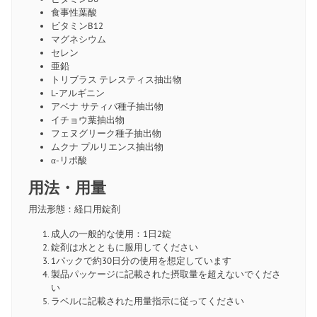
食事性葉酸
ビタミンB12
マグネシウム
セレン
亜鉛
トリブラス テレスティス抽出物
L-アルギニン
アベナ サティバ種子抽出物
イチョウ葉抽出物
フェヌグリーク種子抽出物
ムクナ プルリエンス抽出物
α-リポ酸
用法・用量
用法形態：経口用錠剤
成人の一般的な使用：1日2錠
錠剤は水とともに服用してください
1パックで約30日分の使用を想定しています
製品パッケージに記載された摂取量を超えないでくださ
い
ラベルに記載された用量指示に従ってください