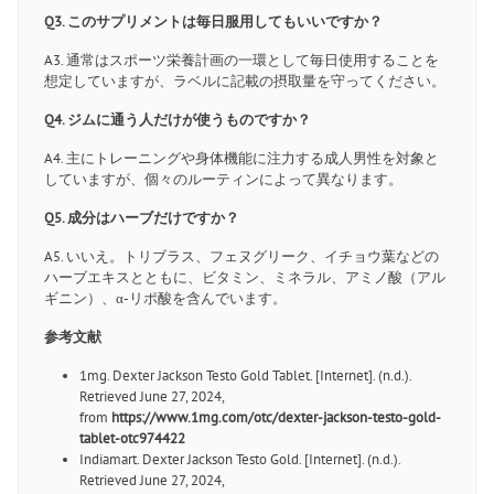
Q3. このサプリメントは毎日服用してもいいですか？
A3. 通常はスポーツ栄養計画の一環として毎日使用することを
想定していますが、ラベルに記載の摂取量を守ってください。
Q4. ジムに通う人だけが使うものですか？
A4. 主にトレーニングや身体機能に注力する成人男性を対象と
していますが、個々のルーティンによって異なります。
Q5. 成分はハーブだけですか？
A5. いいえ。トリブラス、フェヌグリーク、イチョウ葉などの
ハーブエキスとともに、ビタミン、ミネラル、アミノ酸（アル
ギニン）、α-リポ酸を含んでいます。
参考文献
1mg. Dexter Jackson Testo Gold Tablet. [Internet]. (n.d.).
Retrieved June 27, 2024,
from
https://www.1mg.com/otc/dexter-jackson-testo-gold-
tablet-otc974422
Indiamart. Dexter Jackson Testo Gold. [Internet]. (n.d.).
Retrieved June 27, 2024,