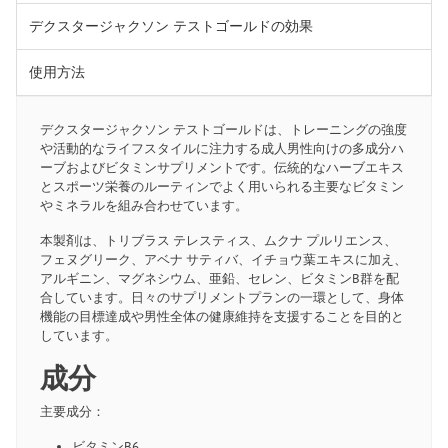
デクスタージャクソン テストゴールドの効果
使用方法
デクスタージャクソン テストゴールドは、トレーニングの強度
や活動的なライフスタイルに注力する成人男性向けの多成分ハ
ーブおよびビタミンサプリメントです。伝統的なハーブエキス
とスポーツ栄養のルーティンでよく用いられる主要なビタミン
やミネラルを組み合わせています。
本製剤は、トリブラス テレスティス、ムクナ プルリエンス、
フェヌグリーク、アベナ サティバ、イチョウ葉エキスに加え、
アルギニン、マグネシウム、亜鉛、セレン、ビタミンB群を配
合しています。日々のサプリメントプランの一環として、身体
機能の目標達成や男性全体の健康維持を支援することを目的と
しています。
成分
主要成分：
ビタミンB6