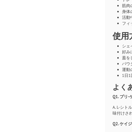
筋肉
身体
活動
フィ
使用
シェ
好み
蓋を
パウ
運動
1日
よく
Q1. プ
A. L
味付けさ
Q2. ケ