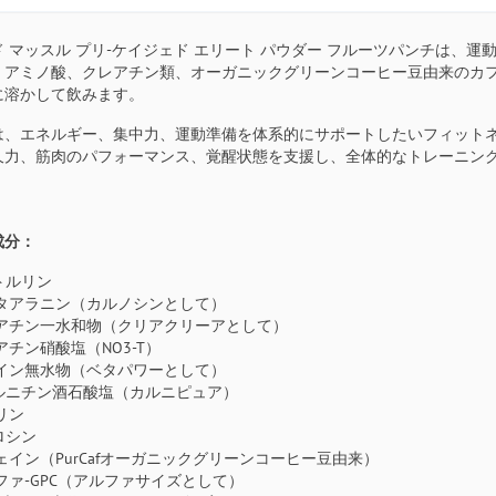
 マッスル プリ-ケイジェド エリート パウダー フルーツパンチは、
。アミノ酸、クレアチン類、オーガニックグリーンコーヒー豆由来のカ
に溶かして飲みます。
は、エネルギー、集中力、運動準備を体系的にサポートしたいフィット
久力、筋肉のパフォーマンス、覚醒状態を支援し、全体的なトレーニン
成分：
シトルリン
タアラニン（カルノシンとして）
アチン一水和物（クリアクリーアとして）
アチン硝酸塩（NO3-T）
イン無水物（ベタパワーとして）
カルニチン酒石酸塩（カルニピュア）
リン
ロシン
ェイン（PurCafオーガニックグリーンコーヒー豆由来）
ファ-GPC（アルファサイズとして）