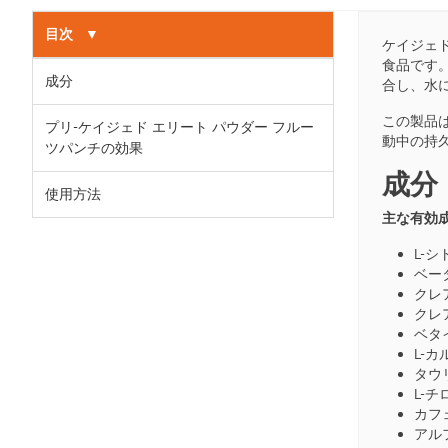
目次
▼
ケイジェド
食品です
成分
合し、水
この製品
プリ-ケイジェド エリート パウダー フルー
動中の持
ツパンチの効果
成分
使用方法
主な有効
L-
ベー
クレ
クレ
ベタ
L-
タウ
L-チ
カフ
アル