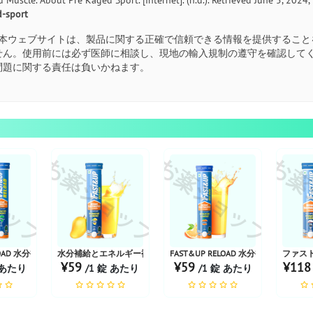
-sport
本ウェブサイトは、製品に関する正確で信頼できる情報を提供すること
せん。使用前には必ず医師に相談し、現地の輸入規制の遵守を確認して
問題に関する責任は負いかねます。
ョップ
お薬ショップ
お薬ショップ
お薬
T&UP RE...
RELOAD 水分補給とエネルギー |アム・パンナ
水分補給とエネルギー補給のための電解質とビタミンを瞬...
FAST&UP RELOAD 水分補給とエネル
ファスト
¥59
¥59
¥11
 あたり
/1 錠 あたり
/1 錠 あたり