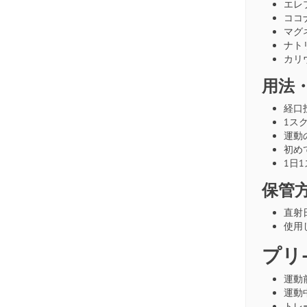
エレ
ココ
マグ
ナト
カリ
用法
経口
1ス
運動
初め
1日
保管
直射
使用
プリ
運動
運動
トレ