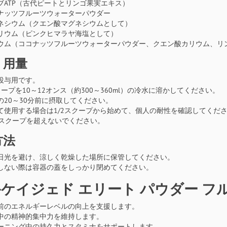
ブATP（古代ピートとリンゴ果実エキス）
ナッツフルーツウォーターパウダー
ネシウム（クエン酸マグネシウムとして）
リウム（ピンクヒマラヤ海塩として）
ウム（ココナッツフルーツウォーターパウダー、クエン酸カリウム、リ
・用量
投与用です。
クープを10～12オンス（約300～360ml）の冷水に溶かしてください。
の20～30分前に摂取してください。
て使用する場合は1/2スクープから始めて、個人の耐性を確認してくだ
1スクープを超えないでください。
方法
日光を避け、涼しく乾燥した場所に保管してください。
しない際は容器の蓋をしっかり閉めてください。
-ケイジェド エリート パウダー 
前のエネルギーレベルの向上を支援します。
中の精神的集中力を維持します。
ーニング中の持久力とスタミナをサポートします。