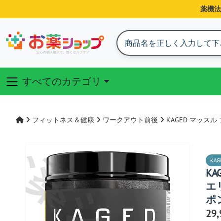
薬機法
すべてのカテゴリ
フィットネス＆健康
ワークアウト前後
KAGED マッスル
KAG
KA
エ
ポ
29