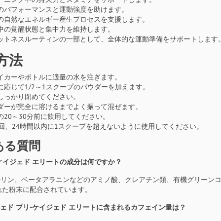
のパフォーマンスと運動強度を助けます。
の自然なエネルギー産生プロセスを支援します。
中の覚醒状態と集中力を維持します。
ットネスルーティンの一部として、全体的な運動準備をサポートします
方法
イカーやボトルに適量の水を注ぎます。
に応じて1/2～1スクープのパウダーを加えます。
しっかり閉めてください。
ダーが完全に溶けるまでよく振って混ぜます。
の20～30分前に飲用してください。
1回、24時間以内に1スクープを超えないように使用してください。
ある質問
リ-ケイジェド エリートの成分は何ですか？
-シトルリン、ベータアラニンなどのアミノ酸、クレアチン類、有機グリー
れた粉末に配合されています。
イジェド プリ-ケイジェド エリートに含まれるカフェイン量は？