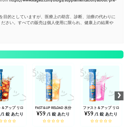
を目的としていますが、医療上の助言、診断、治療の代わりに
ください。すべての販売は個人使用に限られ、健康上の結果や
ショップ
お薬ショップ
お薬ショップ
お
›
ギー |オレンジ
＆アップ リロード インスタント電解質 + ビタ...
FAST&UP RELOAD 水分補給とエネルギー |ピーチアイスティ
ファスト＆アップ リロード インス
8
¥59
¥59
/1 錠 あたり
/1 錠 あたり
/1 錠 あたり