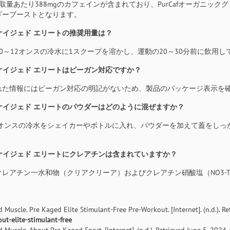
の摂取量あたり388mgのカフェインが含まれており、PurCafオーガ
ギーブーストとなります。
リ-ケイジェド エリートの推奨用量は？
、10～12オンスの冷水に1スクープを溶かし、運動の20～30分前に飲
リ-ケイジェド エリートはビーガン対応ですか？
供された情報にはビーガン対応の明記がないため、製品のパッケージ表示
リ-ケイジェド エリートのパウダーはどのように混ぜますか？
～12オンスの冷水をシェイカーやボトルに入れ、パウダーを加えて蓋を
リ-ケイジェド エリートにクレアチンは含まれていますか？
。クレアチン一水和物（クリアクリーア）およびクレアチン硝酸塩（NO3
 Muscle. Pre Kaged Elite Stimulant-Free Pre-Workout. [Internet]. (n.d.). R
ut-elite-stimulant-free
 Muscle. About Pre Kaged Sport. [Internet]. (n.d.). Retrieved June 5, 2024