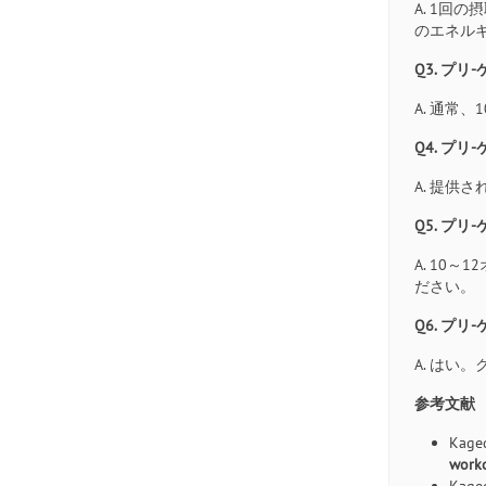
A. 1回
のエネル
Q3. プ
A. 通常
Q4. プ
A. 提
Q5. プ
A. 10
ださい。
Q6. プ
A. はい
参考文献
Kaged
worko
Kaged