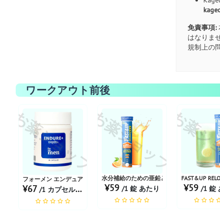
kaged
免責事項:
はなりま
規制上の
ワークアウト前後
お薬ショップ
お薬シ
お薬ショップ
水分補給のための亜鉛と D-グルコースを含む FAS
FAST&UP 
フォーメン エンデュア+ カプセル
¥59
¥59
¥67
/1 錠 あたり
/1 錠
/1 カプセル あたり