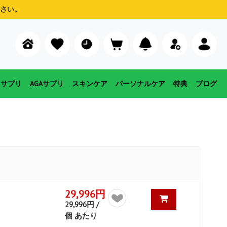
さい。
用サプリ
AGAサプリ
スキンケア
パーソナルケア
特典
ブログ
29,996円
29,996円 /
個 あたり