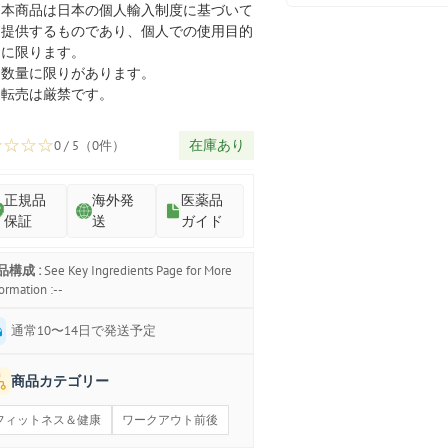
プ
本商品は日本の個人輸入制度に基づいて
提供するものであり、個人での使用目的
に限ります。
数量に限りがあります。
転売は厳禁です。
☆
☆
☆
☆
在庫あり
0 / 5（0件）
正規品
海外発
医薬品
保証
送
ガイド
品構成 :
See Key Ingredients Page for More
ormation :--
通常10〜14日で発送予定
商品カテゴリー
フィットネス＆健康
ワークアウト前後