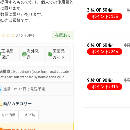
プ
提供するものであり、個人での使用目的
に限ります。
3 枚 OF 30 錠
数量に限りがあります。
ポイント:
153
転売は厳禁です。
☆
☆
☆
☆
在庫あり
0 / 5（0件）
1
6 枚 OF 60 錠
正規品
海外発
医薬品
ポイント:
243
保証
送
ガイド
品構成 :
Isotretinoin (base form, oral capsule
ot a salt, but standard systemic acne drug)
1
9 枚 OF 90 錠
ポイント:
315
通常10〜14日で発送予定
商品カテゴリー
ニキビ治療
ニキビ錠