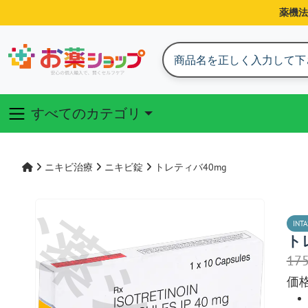
薬機法
すべてのカテゴリ
ニキビ治療
ニキビ錠
トレティバ40mg
INTA
ト
17
価