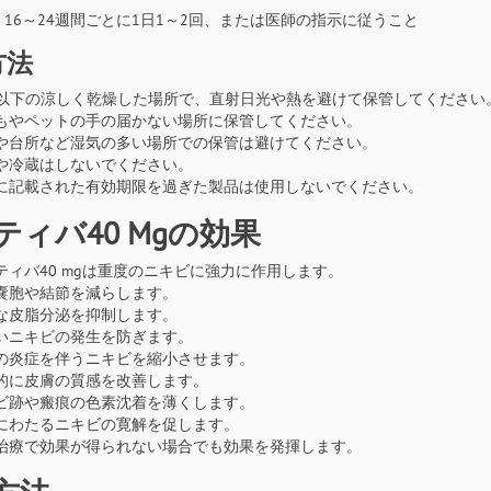
16～24週間ごとに1日1～2回、または医師の指示に従うこと
方法
℃以下の涼しく乾燥した場所で、直射日光や熱を避けて保管してください
もやペットの手の届かない場所に保管してください。
や台所など湿気の多い場所での保管は避けてください。
や冷蔵はしないでください。
に記載された有効期限を過ぎた製品は使用しないでください。
ティバ40 Mgの効果
ティバ40 mgは重度のニキビに強力に作用します。
嚢胞や結節を減らします。
な皮脂分泌を抑制します。
いニキビの発生を防ぎます。
の炎症を伴うニキビを縮小させます。
的に皮膚の質感を改善します。
ビ跡や瘢痕の色素沈着を薄くします。
にわたるニキビの寛解を促します。
治療で効果が得られない場合でも効果を発揮します。