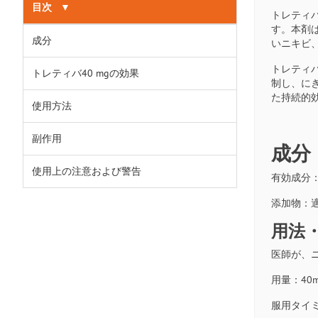
目次
▼
トレティ
す。本剤
成分
いニキビ
トレティバ
トレティバ40 mgの効果
制し、に
た持続的
使用方法
副作用
成分
使用上の注意および警告
有効成分：
添加物：
用法
医師が、
用量：40m
服用タイ