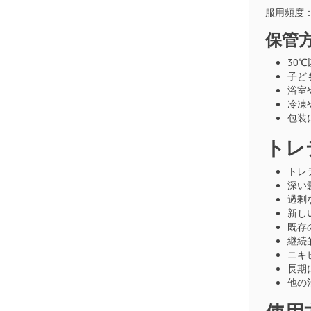
服用頻度：
保管
30
子ど
浴室
冷凍
包装
トレ
トレ
深い
過剰
新し
既存
継続
ニキ
長期
他の