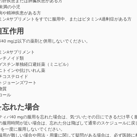
の肝疾患または膵臓疾患がある方
歳未満の小児
病や精神疾患がある方
ミンAサプリメントをすでに服用中、またはビタミンA過剰症がある方
相互作用
40 mgは以下の薬剤と併用しないでください。
ミンAサプリメント
レチノイド類
ゲスチン単独経口避妊薬（ミニピル）
ニトインや抗けいれん薬
チコステロイド
トジョーンズワート
物質
コール
を忘れた場合
ティバ40 mgの服用を忘れた場合は、気づいたその日にできるだけ早く
の服用時間が近い場合は、忘れた分は飛ばして通常のスケジュールに戻
分を一度に服用しないでください。
服用が難しい場合や用法・用量に関して疑問がある場合は、必ず医師に