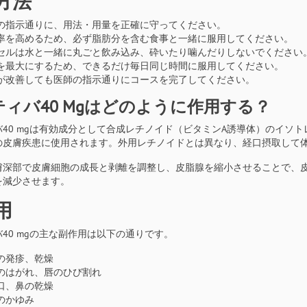
方法
の指示通りに、用法・用量を正確に守ってください。
率を高めるため、必ず脂肪分を含む食事と一緒に服用してください。
セルは水と一緒に丸ごと飲み込み、砕いたり噛んだりしないでください
を最大にするため、できるだけ毎日同じ時間に服用してください。
が改善しても医師の指示通りにコースを完了してください。
ィバ40 Mgはどのように作用する？
バ40 mgは有効成分として合成レチノイド（ビタミンA誘導体）のイソ
の皮膚疾患に使用されます。外用レチノイドとは異なり、経口摂取して
膚深部で皮膚細胞の成長と剥離を調整し、皮脂腺を縮小させることで、
を減少させます。
用
40 mgの主な副作用は以下の通りです。
の発疹、乾燥
のはがれ、唇のひび割れ
口、鼻の乾燥
のかゆみ