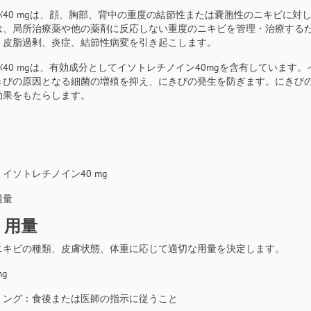
バ40 mgは、顔、胸部、背中の重度の結節性または嚢胞性のニキビに対
は、局所治療薬や他の薬剤に反応しない重度のニキビを管理・治療する
、皮脂過剰、炎症、結節性病変を引き起こします。
40 mgは、有効成分としてイソトレチノイン40mgを含有しています
きびの原因となる細菌の増殖を抑え、にきびの発生を防ぎます。にきび
効果をもたらします。
イソトレチノイン40 mg
適量
・用量
ニキビの種類、皮膚状態、体重に応じて適切な用量を決定します。
g
ミング：食後または医師の指示に従うこと