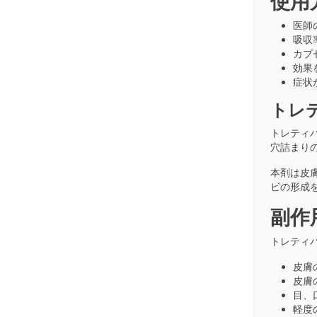
使用
医師
吸収
カプ
効果
症状
トレテ
トレティ
穴詰まり
本剤は皮
ビの形成
副作
トレティバ
皮膚
皮膚
目、
軽度