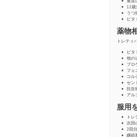
重度
12
うつ
ビタ
薬物
トレティバ
ビタ
他の
プロ
フェ
コル
セン
抗生
アル
服用
トレ
次回
2回
継続