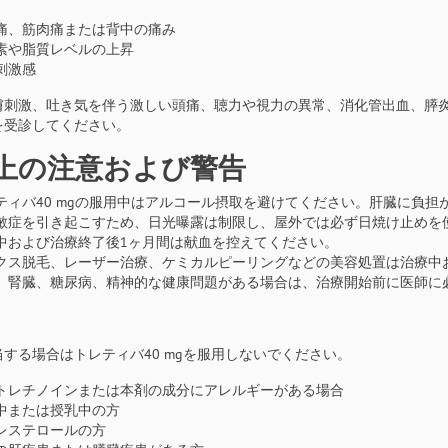
痛、筋肉痛または背中の痛み
素や脂質レベルの上昇
刺激感
膚刺激、吐き気を伴う激しい頭痛、聴力や視力の異常、消化管出血、膵
を受診してください。
上の注意および警告
ティバ40 mgの服用中はアルコール摂取を避けてください。肝臓に負
敏症を引き起こすため、日光曝露は制限し、屋外では必ず日焼け止めを
中および治療終了後1ヶ月間は献血を控えてください。
クス脱毛、レーザー治療、ケミカルピーリングなどの美容処置は治療中
、腎臓、糖尿病、精神的な健康問題がある場合は、治療開始前に医師に
する場合はトレティバ40 mgを服用しないでください。
トレチノインまたは本剤の成分にアレルギーがある場合
中または授乳中の方
レステロールの方