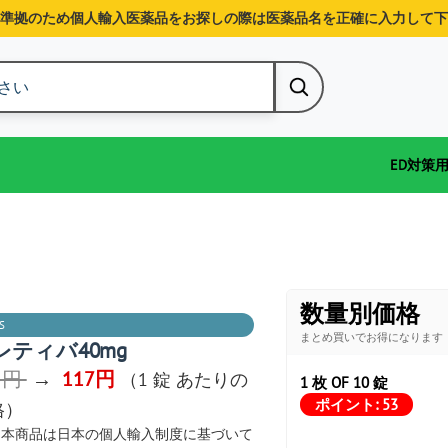
準拠のため個人輸入医薬品をお探しの際は医薬品名を正確に入力して下
ED対策
数量別価格
S
まとめ買いでお得になります
レティバ40mg
5円
→
117円
（1 錠 あたりの
1 枚 OF 10 錠
ポイント:
53
格）
本商品は日本の個人輸入制度に基づいて