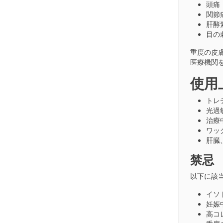
頭痛
関節
肝酵
目の
重度の皮
医療機関
使用
トレ
光過
治療
ワッ
肝臓
禁忌
以下に該当
イソ
妊娠
高コ