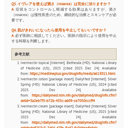
Q5. イヴレアを使えば酒さ（rosacea）は完全に治りますか？
A.
症状をコントロールし軽減する効果はありますが、酒さ
（rosacea）は慢性疾患のため、継続的な治療とスキンケアが必
要です。
Q6. 肌がきれいになったら使用を中止してもいいですか？
A.
必ず医師に相談してください。医師の指示により使用を中止
する時期を判断します。
参考文献
Ivermectin topical [Internet]. Bethesda (MD): National Library
of Medicine (US); 2025 [cited 2025 Dec 24]. Available
from:
https://medlineplus.gov/druginfo/meds/a613011.html
Ivermectin lotion [package insert]. DailyMed [Internet]. Silver
Spring (MD): National Library of Medicine (US); 2024 [cited
2025 Dec 24]. Available
from:
https://dailymed.nlm.nih.gov/dailymed/drugInfo.cfm?
setid=3a2eb7f3-b72b-435c-a609-ce7050cccff4
Ivermectin cream [package insert]. DailyMed [Internet]. Silver
Spring (MD): National Library of Medicine (US); 2025 [cited
2025 Dec 24]. Available
from:
https://dailymed.nlm.nih.gov/dailymed/drugInfo.cfm?
setid=de9253c3-7d66-47fe-8ad7-8c0d4ee8ebda