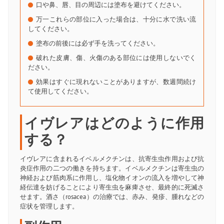
口や鼻、唇、目の周辺には塗布を避けてください。
万一これらの部位に入った場合は、十分に水で洗い流
してください。
塗布の前後には必ず手を洗ってください。
破れた皮膚、傷、火傷のある部位には使用しないでく
ださい。
効果はすぐに現れないことがありますが、数週間続け
て使用してください。
イヴレアはどのように作用
する？
イヴレアに含まれるイベルメクチンは、抗寄生虫作用および抗
炎症作用の二つの働きを持ちます。イベルメクチンは寄生虫の
神経および筋肉系に作用し、塩化物イオンの流入を増やして神
経伝達を妨げることにより寄生虫を麻痺させ、最終的に死滅さ
せます。酒さ（rosacea）の治療では、赤み、発疹、腫れなどの
症状を管理します。