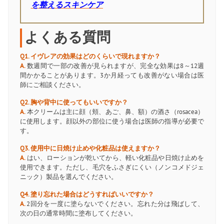
を整えるスキンケア
よくある質問
Q1. イヴレアの効果はどのくらいで現れますか？
A.
数週間で一部の改善が見られますが、完全な効果は8～12週
間かかることがあります。3か月経っても改善がない場合は医
師にご相談ください。
Q2. 胸や背中に使ってもいいですか？
A.
本クリームは主に顔（頬、あご、鼻、額）の酒さ（rosacea）
に使用します。顔以外の部位に使う場合は医師の指導が必要で
す。
Q3. 使用中に日焼け止めや化粧品は使えますか？
A.
はい、ローションが乾いてから、軽い化粧品や日焼け止めを
使用できます。ただし、毛穴をふさぎにくい（ノンコメドジェ
ニック）製品を選んでください。
Q4. 塗り忘れた場合はどうすればいいですか？
A.
2回分を一度に塗らないでください。忘れた分は飛ばして、
次の日の通常時間に塗布してください。