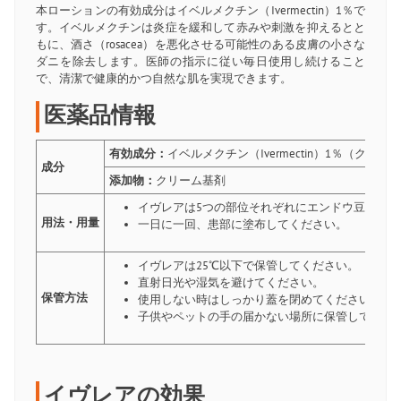
本ローションの有効成分はイベルメクチン（Ivermectin）1％で
す。イベルメクチンは炎症を緩和して赤みや刺激を抑えるとと
もに、酒さ（rosacea）を悪化させる可能性のある皮膚の小さな
ダニを除去します。医師の指示に従い毎日使用し続けること
で、清潔で健康的かつ自然な肌を実現できます。
医薬品情報
有効成分：
イベルメクチン（Ivermectin）1％（クリー
成分
添加物：
クリーム基剤
イヴレアは5つの部位それぞれにエンドウ豆大を
用法・用量
一日に一回、患部に塗布してください。
イヴレアは25℃以下で保管してください。
直射日光や湿気を避けてください。
保管方法
使用しない時はしっかり蓋を閉めてください。
子供やペットの手の届かない場所に保管してくだ
イヴレアの効果