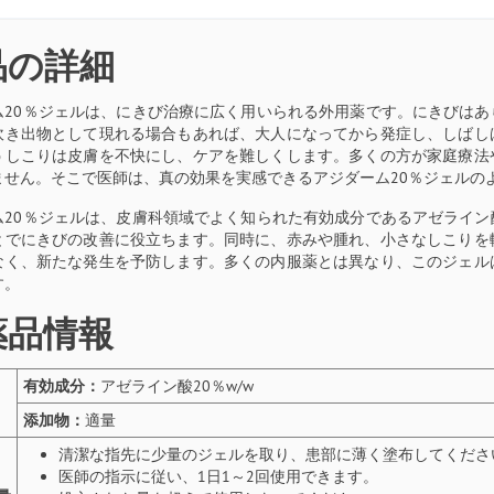
品の詳細
ム20％ジェルは、にきび治療に広く用いられる外用薬です。にきびは
吹き出物として現れる場合もあれば、大人になってから発症し、しばし
うしこりは皮膚を不快にし、ケアを難しくします。多くの方が家庭療法
ません。そこで医師は、真の効果を実感できるアジダーム20％ジェルの
ム20％ジェルは、皮膚科領域でよく知られた有効成分であるアゼライ
とでにきびの改善に役立ちます。同時に、赤みや腫れ、小さなしこりを
なく、新たな発生を予防します。多くの内服薬とは異なり、このジェル
す。
薬品情報
有効成分：
アゼライン酸20％w/w
添加物：
適量
清潔な指先に少量のジェルを取り、患部に薄く塗布してくださ
医師の指示に従い、1日1～2回使用できます。