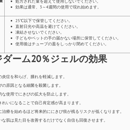
量
処方された量を超えて使用しないでください。
効果は通常、3～4週間の使用で現れ始めます。
25℃以下で保管してください。
直射日光や高温を避けてください。
凍結させないでください。
子どもやペットの手の届かない場所に保管してください。
使用後はチューブの蓋をしっかり閉めてください。
ジダーム20％ジェルの効果
の炎症を和らげ、腫れを軽減します。
びの原因となる細菌を殺菌します。
的な使用でにきびの拡大を防止します。
きれいになることで自己肯定感が高まります。
に治療を始めるほど将来的ににきび痕が残るリスクが低くなります。
いな肌は見た目を改善するだけでなく自信も回復させます。