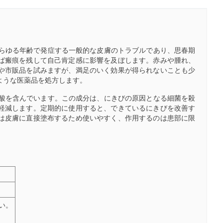
あらゆる年齢で発症する一般的な皮膚のトラブルであり、思春期
ば瘢痕を残して自己肯定感に影響を及ぼします。赤みや腫れ、
や市販品を試みますが、満足のいく効果が得られないことも少
ような医薬品を処方します。
ン酸を含んでいます。この成分は、にきびの原因となる細菌を殺
軽減します。定期的に使用すると、できているにきびを改善す
は皮膚に直接塗布するため使いやすく、作用するのは患部に限
い。