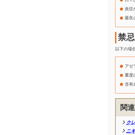
炎症
最良
禁忌
以下の場
アゼ
重度
含有
関連
ク
ニ