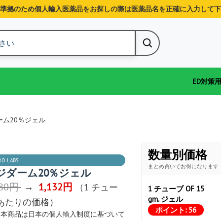
準拠のため個人輸入医薬品をお探しの際は医薬品名を正確に入力して下
ED対策
ーム20％ジェル
数量別価格
RO LABS
まとめ買いでお得になります
ジダーム20％ジェル
880円
→
1,132円
（1 チュー
1 チューブ OF 15
gm. ジェル
 あたりの価格）
ポイント:
56
本商品は日本の個人輸入制度に基づいて