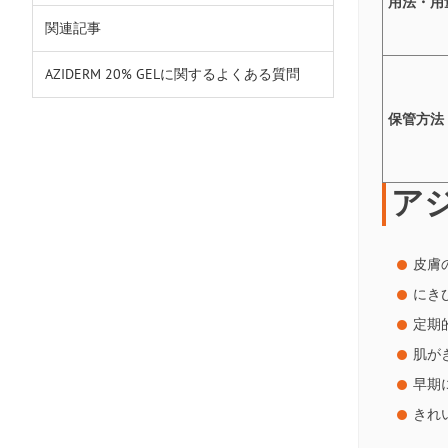
用法・用
関連記事
AZIDERM 20% GELに関するよくある質問
保管方法
ア
皮膚
にき
定期
肌が
早期
きれ