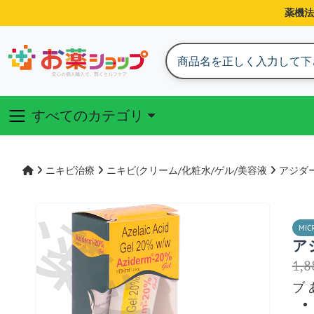
薬機法
すべてのカテゴリ
ニキビ治療
ニキビ(クリーム/化粧水/ゲル/美容液
アジダ
MIC
ア
1,
ブ