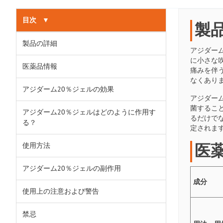
目次
▼
製
製品の詳細
アジダー
に小さな
医薬品情報
痛みを伴
なくあり
アジダーム20％ジェルの効果
アジダー
菌するこ
アジダーム20％ジェルはどのように作用す
るだけで
る？
定されま
医
使用方法
アジダーム20％ジェルの副作用
成分
使用上の注意および警告
禁忌