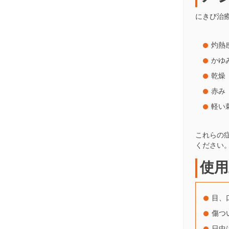
にきび治
灼熱
かゆ
乾燥
赤み
軽い
これらの
ください
使用
目、
傷つ
日中