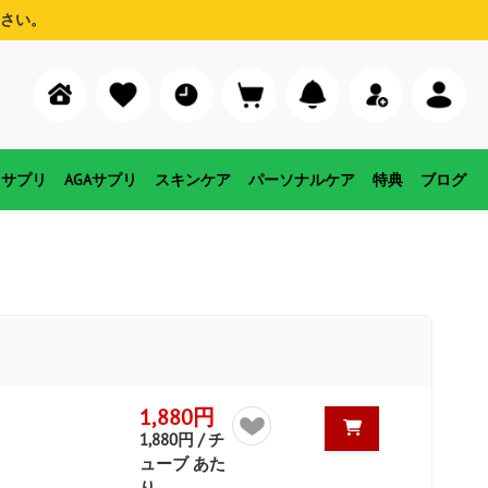
さい。
用サプリ
AGAサプリ
スキンケア
パーソナルケア
特典
ブログ
1,880円
1,880円 / チ
ューブ あた
り