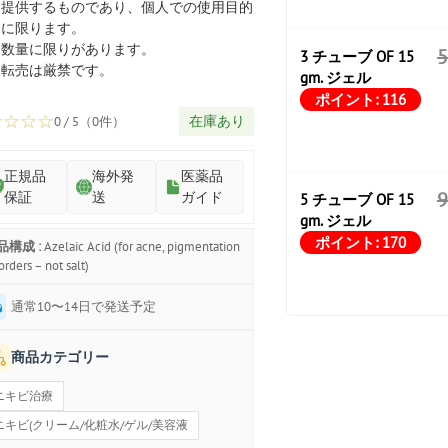
プ
提供するものであり、個人での使用目的
に限ります。
数量に限りがあります。
3 チューブ OF 15
転売は厳禁です。
gm. ジェル
ポイント:
116
☆
☆
☆
☆
在庫あり
0 / 5（0件）
正規品
海外発
医薬品
保証
送
ガイド
5 チューブ OF 15
gm. ジェル
ポイント:
170
品構成 :
Azelaic Acid (for acne, pigmentation
orders – not salt)
通常10〜14日で発送予定
商品カテゴリー
ニキビ治療
ニキビ(クリーム/化粧水/ゲル/美容液