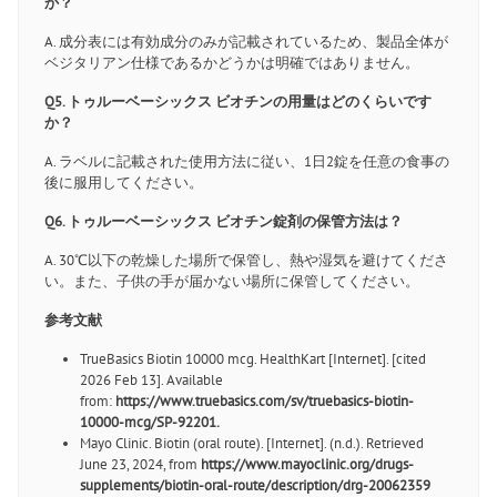
か？
A. 成分表には有効成分のみが記載されているため、製品全体が
ベジタリアン仕様であるかどうかは明確ではありません。
Q5. トゥルーベーシックス ビオチンの用量はどのくらいです
か？
A. ラベルに記載された使用方法に従い、1日2錠を任意の食事の
後に服用してください。
Q6. トゥルーベーシックス ビオチン錠剤の保管方法は？
A. 30℃以下の乾燥した場所で保管し、熱や湿気を避けてくださ
い。また、子供の手が届かない場所に保管してください。
参考文献
TrueBasics Biotin 10000 mcg. HealthKart [Internet]. [cited
2026 Feb 13]. Available
from:
https://www.truebasics.com/sv/truebasics-biotin-
10000-mcg/SP-92201
.
Mayo Clinic. Biotin (oral route). [Internet]. (n.d.). Retrieved
June 23, 2024, from
https://www.mayoclinic.org/drugs-
supplements/biotin-oral-route/description/drg-20062359