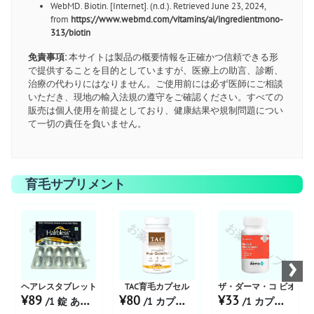
WebMD. Biotin. [Internet]. (n.d.). Retrieved June 23, 2024,
from
https://www.webmd.com/vitamins/ai/ingredientmono-
313/biotin
免責事項:
本サイトは製品の概要情報を正確かつ信頼できる形
で提供することを目的としていますが、医療上の助言、診断、
治療の代わりにはなりません。ご使用前には必ず医師にご相談
いただき、現地の輸入法規の遵守をご確認ください。すべての
販売は個人使用を前提としており、健康結果や規制問題につい
て一切の責任を負いません。
育毛サプリメント
お薬ショップ
お薬ショップ
お薬ショップ
›
ヘアレスタブレット
TAC育毛カプセル
ザ・ダーマ・コ ビオチ
¥89
¥80
¥33
/1 錠 あたり
/1 カプセル あたり
/1 カプセル あたり