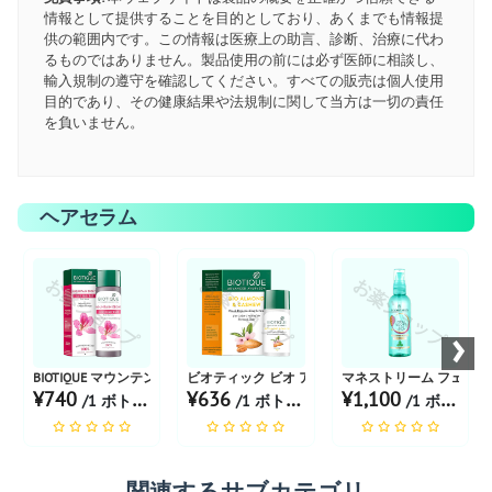
情報として提供することを目的としており、あくまでも情報提
供の範囲内です。この情報は医療上の助言、診断、治療に代わ
るものではありません。製品使用の前には必ず医師に相談し、
輸入規制の遵守を確認してください。すべての販売は個人使用
目的であり、その健康結果や法規制に関して当方は一切の責任
を負いません。
ヘアセラム
お薬ショップ
お薬ショップ
お薬ショップ
›
BIOTIQUE マウンテン エボニー アンチ抜け毛セラム
ビオティック ビオ アーモンド＆カシュー
マネストリーム フェヌグ
¥740
¥636
¥1,100
/1 ボトル あたり
/1 ボトル あたり
/1 ボトル あたり
関連するサブカテゴリ