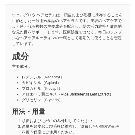
ウェルグロウ ヘアセラムは、頭皮および毛根に塗布することを
目的とした一般用医薬品のヘアセラムです。美容のヘアケアで
よく使われる複数の主要成分を配合し、髪の活力維持と健康的
な見た目をサポートします。医療処置ではなく、毎日のシンプ
ルなヘアケアルーティンの一環として定期的に使うことを想定
しています。
成分
主要成分：
レデンシル（Redensyl）
カピキシル（Capixyl）
プロカピル（Procapil）
アロエベラ葉エキス（Aloe Barbadensis Leaf Extract）
グリセリン（Glycerin）
用法・用量
頭皮および毛根にのみ外用してください。
適量を頭皮および毛根に塗布し、塗布したい頭皮の範囲
を覆う程度にご使用ください。