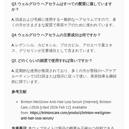
Q3. ウェルグロウ ヘアセラムはすべての髪質に適しています
か？
A.
頭皮および毛根に使用する一般的なヘアセラムですので、多
くの方がさまざまな髪質で美容ケアのために使われています。
Q4. ウェルグロウ ヘアセラムの主要成分は何ですか？
A.
レデンシル、カピキシル、プロカピル、アロエベラ葉エキ
ス、グリセリンが主要成分として含まれています。
Q5. どのくらいの頻度で使用すれば良いですか？
A.
定期的な使用が推奨されており、多くの方が普段のヘアケア
ルーティンで1日1回または指示に従って使い、美容効果を継続
的に得ています。
参考文献
Brinton WellGrow Anti-Hair Loss Serum [Internet]. Brinton
Care; c2026 [cited 2026 Feb 12]. Available
from:
https://brintoncare.com/product/brinton-wellgrow-
anti-hair-loss-serum/
免責事項:
本ウェブサイトは製品の概要を正確かつ信頼できる