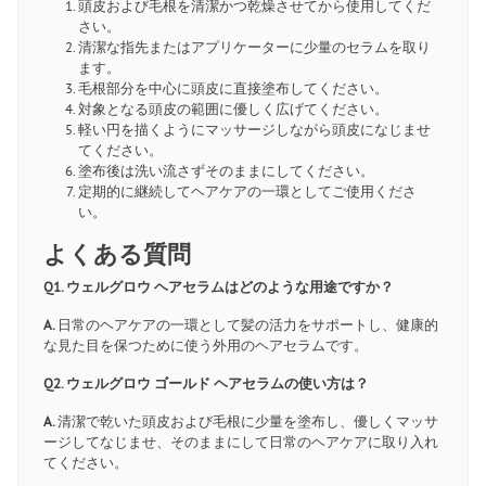
頭皮および毛根を清潔かつ乾燥させてから使用してくだ
さい。
清潔な指先またはアプリケーターに少量のセラムを取り
ます。
毛根部分を中心に頭皮に直接塗布してください。
対象となる頭皮の範囲に優しく広げてください。
軽い円を描くようにマッサージしながら頭皮になじませ
てください。
塗布後は洗い流さずそのままにしてください。
定期的に継続してヘアケアの一環としてご使用くださ
い。
よくある質問
Q1. ウェルグロウ ヘアセラムはどのような用途ですか？
A.
日常のヘアケアの一環として髪の活力をサポートし、健康的
な見た目を保つために使う外用のヘアセラムです。
Q2. ウェルグロウ ゴールド ヘアセラムの使い方は？
A.
清潔で乾いた頭皮および毛根に少量を塗布し、優しくマッサ
ージしてなじませ、そのままにして日常のヘアケアに取り入れ
てください。