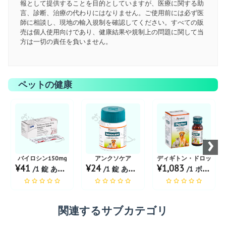
報として提供することを目的としていますが、医療に関する助
言、診断、治療の代わりにはなりません。ご使用前には必ず医
師に相談し、現地の輸入規制を確認してください。すべての販
売は個人使用向けであり、健康結果や規制上の問題に関して当
方は一切の責任を負いません。
ペットの健康
お薬ショップ
お薬ショップ
お薬ショップ
›
バイロシン150mg
アンクソケア
ディギトン・ドロップス
¥41
¥24
¥1,083
/1 錠 あたり
/1 錠 あたり
/1 ボトル あたり
関連するサブカテゴリ