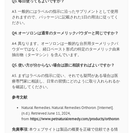
Q3. 毎日使ってもよいですか？
A3. 一般的にはラベルの指示に沿ったサプリメントとして使用
されますので、パッケージに記載された1日の用法に従ってく
ださい。
Q4. オーソロンは通常のターメリックパウダーと同じですか？
A4. 異なります。オーソロンは一般的な台所用ターメリックパ
ウダーではなく、経口ペースト形式の特定のターメリック由来
抽出物（ターマシン）を含んでいます。
Q5. 使い方が分からない場合は誰に相談すればよいですか？
A5. まずはラベルの指示に従い、それでも疑問がある場合は医
療専門家に相談し、日常の習慣にどのように取り入れられるか
を確認してください。
参考文献
Natural Remedies. Natural Remedies Orthoron. [Internet].
(n.d.). Retrieved June 11, 2024,
from
https://www.petnaturalremedy.com/products/orthoron
免責事項:
本ウェブサイトは製品の概要を正確で信頼できる情