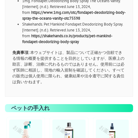
1mg. Fondapet Deodorizing Body Spray The Oceans Vanity.
[Internet]. (n.d.). Retrieved June 13, 2024,
from
https://www.1mg.com/otc/fondapet-deodorizing-body-
spray-the-oceans-vanity-otc75598
Shakehands. Pet Mankind Fondapet Deodorizing Body Spray.
[Internet]. (n.d.). Retrieved June 13, 2024,
from
https://shakehands.co.in/products/pet-mankind-
fondapet-deodorizing-body-spray
免責事項:
本ウェブサイトは、製品について正確かつ信頼でき
る情報の概要を提供することを目的としていますが、医療上の
助言、診断、治療に代わるものではありません。使用前には必
ず医師に相談し、現地の輸入規制を確認してください。すべて
の販売は個人使用に限られ、健康結果や法令遵守に関する責任
は負いかねます。
ペットの手入れ
お薬ショップ
お薬ショップ
お薬ショップ