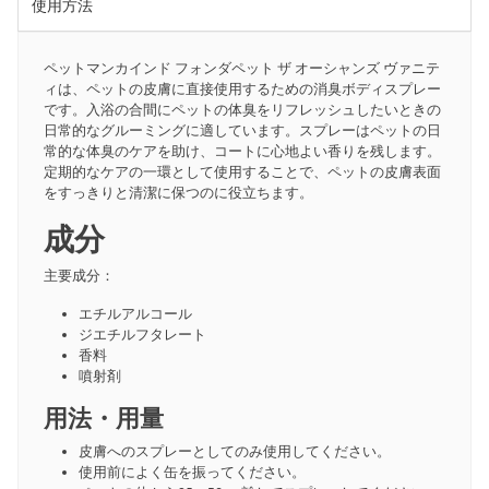
使用方法
ペットマンカインド フォンダペット ザ オーシャンズ ヴァニテ
ィは、ペットの皮膚に直接使用するための消臭ボディスプレー
です。入浴の合間にペットの体臭をリフレッシュしたいときの
日常的なグルーミングに適しています。スプレーはペットの日
常的な体臭のケアを助け、コートに心地よい香りを残します。
定期的なケアの一環として使用することで、ペットの皮膚表面
をすっきりと清潔に保つのに役立ちます。
成分
主要成分：
エチルアルコール
ジエチルフタレート
香料
噴射剤
用法・用量
皮膚へのスプレーとしてのみ使用してください。
使用前によく缶を振ってください。