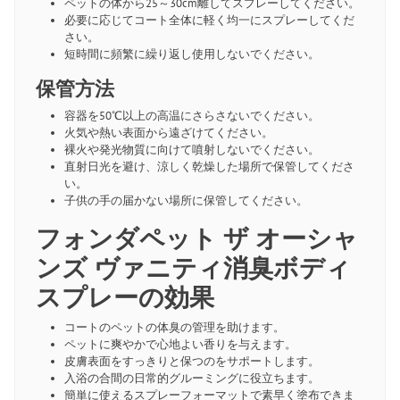
ペットの体から25～30cm離してスプレーしてください。
必要に応じてコート全体に軽く均一にスプレーしてくだ
さい。
短時間に頻繁に繰り返し使用しないでください。
保管方法
容器を50℃以上の高温にさらさないでください。
火気や熱い表面から遠ざけてください。
裸火や発光物質に向けて噴射しないでください。
直射日光を避け、涼しく乾燥した場所で保管してくださ
い。
子供の手の届かない場所に保管してください。
フォンダペット ザ オーシャ
ンズ ヴァニティ消臭ボディ
スプレーの効果
コートのペットの体臭の管理を助けます。
ペットに爽やかで心地よい香りを与えます。
皮膚表面をすっきりと保つのをサポートします。
入浴の合間の日常的グルーミングに役立ちます。
簡単に使えるスプレーフォーマットで素早く塗布できま