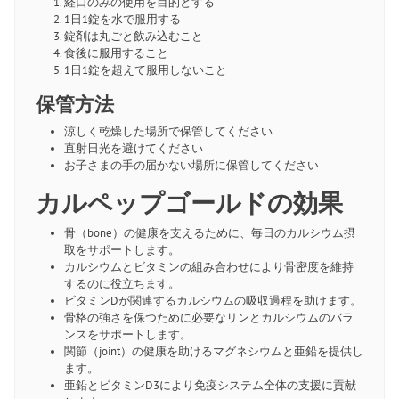
経口のみの使用を目的とする
1日1錠を水で服用する
錠剤は丸ごと飲み込むこと
食後に服用すること
1日1錠を超えて服用しないこと
保管方法
涼しく乾燥した場所で保管してください
直射日光を避けてください
お子さまの手の届かない場所に保管してください
カルペップゴールドの効果
骨（bone）の健康を支えるために、毎日のカルシウム摂
取をサポートします。
カルシウムとビタミンの組み合わせにより骨密度を維持
するのに役立ちます。
ビタミンDが関連するカルシウムの吸収過程を助けます。
骨格の強さを保つために必要なリンとカルシウムのバラ
ンスをサポートします。
関節（joint）の健康を助けるマグネシウムと亜鉛を提供し
ます。
亜鉛とビタミンD3により免疫システム全体の支援に貢献