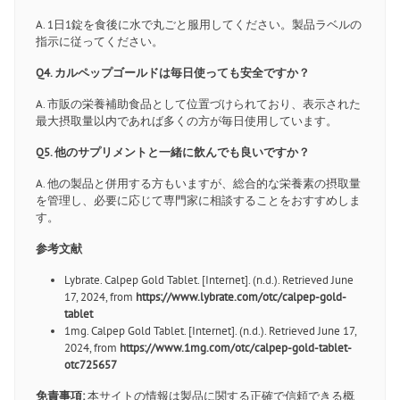
A. 1日1錠を食後に水で丸ごと服用してください。製品ラベルの
指示に従ってください。
Q4. カルペップゴールドは毎日使っても安全ですか？
A. 市販の栄養補助食品として位置づけられており、表示された
最大摂取量以内であれば多くの方が毎日使用しています。
Q5. 他のサプリメントと一緒に飲んでも良いですか？
A. 他の製品と併用する方もいますが、総合的な栄養素の摂取量
を管理し、必要に応じて専門家に相談することをおすすめしま
す。
参考文献
Lybrate. Calpep Gold Tablet. [Internet]. (n.d.). Retrieved June
17, 2024, from
https://www.lybrate.com/otc/calpep-gold-
tablet
1mg. Calpep Gold Tablet. [Internet]. (n.d.). Retrieved June 17,
2024, from
https://www.1mg.com/otc/calpep-gold-tablet-
otc725657
免責事項:
本サイトの情報は製品に関する正確で信頼できる概