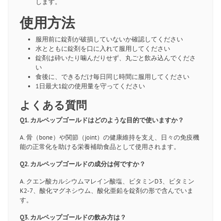
します。
使用方法
服用前に錠剤が破損していないか確認してください
水とともに錠剤を口に入れて服用してください
錠剤は砕いたり噛んだりせず、丸ごと飲み込んでくださ
い
食後に、できるだけ毎日同じ時間に服用してください
1日最大1錠の使用量を守ってください
よくある質問
Q1. カルペップゴールドはどのような目的で使いますか？
A. 骨（bone）や関節（joint）の健康維持を支え、日々の免疫機
能の正常化を助ける栄養補助食品として使用されます。
Q2. カルペップゴールドの成分は何ですか？
A. クエン酸カルシウムマレイン酸塩、ビタミンD3、ビタミン
K2-7、酸化マグネシウム、酸化亜鉛を錠剤の形で含んでいま
す。
Q3. カルペップゴールドの飲み方は？