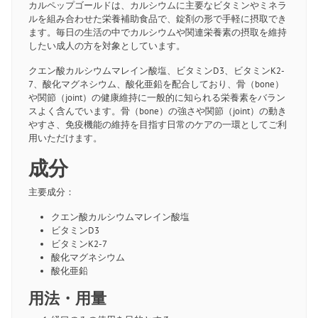
カルペップゴールドは、カルシウムに主要なビタミンやミネラ
ルを組み合わせた栄養補助食品で、錠剤の形で手軽に摂取でき
ます。毎日の生活の中でカルシウムや関連栄養素の摂取を維持
したい成人の方を対象としています。
クエン酸カルシウムマレイン酸塩、ビタミンD3、ビタミンK2-
7、酸化マグネシウム、酸化亜鉛を配合しており、骨（bone）
や関節（joint）の健康維持に一般的に知られる栄養素をバラン
スよく含んでいます。骨（bone）の強さや関節（joint）の動き
やすさ、免疫機能の維持を目指す日常のケアの一環としてご利
用いただけます。
成分
主要成分：
クエン酸カルシウムマレイン酸塩
ビタミンD3
ビタミンK2-7
酸化マグネシウム
酸化亜鉛
用法・用量