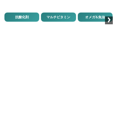
›
抗酸化剤
マルチビタミン
オメガ&魚油