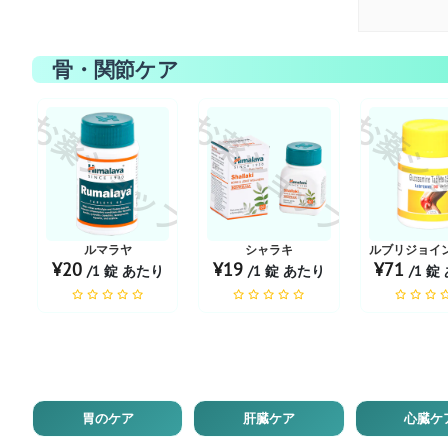
骨・関節ケア
お薬ショップ
お薬ショップ
お薬シ
ルマラヤ
シャラキ
ルブリジョイン
¥20
¥19
¥71
/1 錠 あたり
/1 錠 あたり
/1 錠
胃のケア
肝臓ケア
心臓ケ