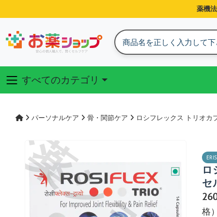
薬機法
すべてのカテゴリ
お薬ショッ
パーソナルケア
骨・関節ケア
ロシフレックス トリオカ
ERIS
ロ
セ
26
格