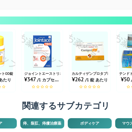
ョップ
お薬ショップ
お薬ショップ
お薬
トOD錠
ジョイントエーストリオ
カルティゲンプロタブレット
テンド
¥347
¥262
¥50
 あたり
/1 カプセル あたり
/1 錠 あたり
関連するサブカテゴリ
ア
痔、裂肛、痔瘻治療薬
ボディケア
マウ