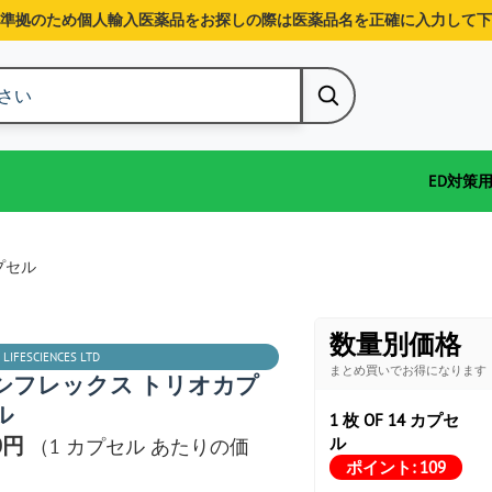
準拠のため個人輸入医薬品をお探しの際は医薬品名を正確に入力して下
ED対策
プ
プセル
数量別価格
 LIFESCIENCES LTD
まとめ買いでお得になります
シフレックス トリオカプ
ル
1 枚 OF 14 カプセ
0円
ル
（1 カプセル あたりの価
ポイント:
109
）