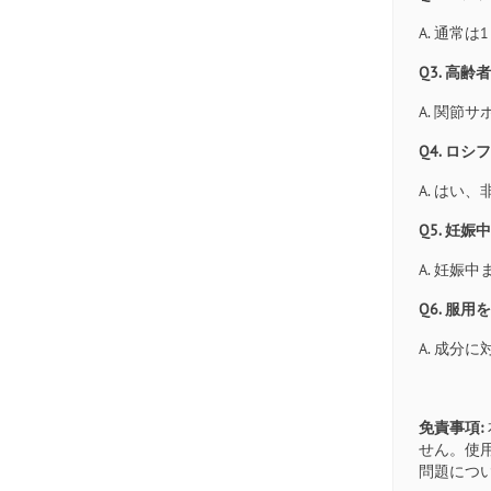
A. 通常
Q3. 高
A. 関節
Q4. ロ
A. は
Q5. 妊
A. 妊
Q6. 服
A. 成分
免責事項:
せん。使
問題につ