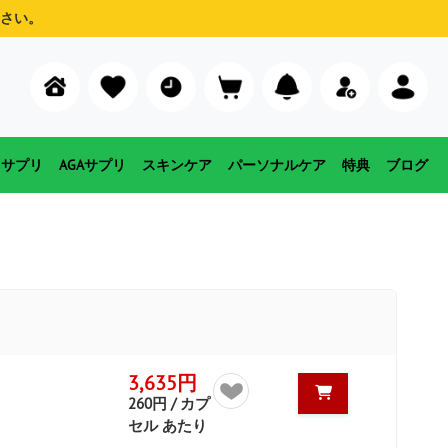
さい。
用サプリ
AGAサプリ
スキンケア
パーソナルケア
特典
ブログ
3,635円
260円 / カプ
セル あたり