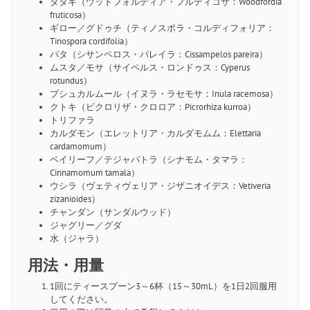
ダタキ（ウッドフォルディア・フルティコサ：Woodfordia
fruticosa）
ギロー／グドゥチ（ティノスポラ・コルディフォリア：
Tinospora cordifolia）
パタ（シサンペロス・パレイラ：Cissampelos pareira）
ムスタ／モサ（サイペルス・ロンドゥス：Cyperus
rotundus）
プシュカルムール（イヌラ・ラセモサ：Inula racemosa）
クトキ（ピクロリザ・クロロア：Picrorhiza kurroa）
トリファラ
カルダモン（エレットリア・カルダモムム：Elettaria
cardamomum）
ベイリーフ／テジャパトラ（シナモム・タマラ：
Cinnamomum tamala）
ウシラ（ヴェティヴェリア・ジザニオイデス：Vetiveria
zizanioides）
チャンダン（サンダルウッド）
ジャグリー／グダ
水（ジャラ）
用法・用量
1回にティースプーン3～6杯（15～30mL）を1日2回服用
してください。