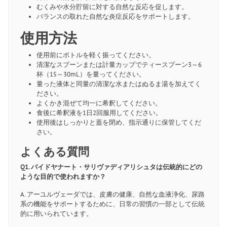
むくみや水分貯留に対する自然な反応を促します。
バランスの取れた自然な炎症反応をサポートします。
使用方法
使用前にボトルを軽く振ってください。
清潔なスプーンまたは計量カップでティースプーン3～6
杯（15～30mL）を量ってください。
量った液体と同量の清潔な水またはぬるま湯を加えてく
ださい。
よくかき混ぜて均一に希釈してください。
食後に希釈液を1日2回服用してください。
使用後はしっかりと蓋を閉め、指示通りに保管してくだ
さい。
よくある質問
Q1. バイドヤナート・サリヴァディアリシュタは伝統的にどの
ような目的で使われますか？
A. アーユルヴェーダでは、皮膚の健康、自然な血液浄化、尿路
系の機能をサポートするために、日常の習慣の一部として伝統
的に用いられています。