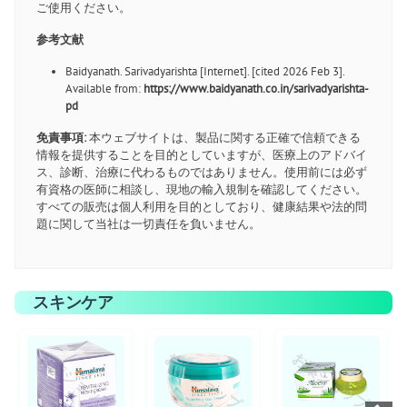
ご使用ください。
参考文献
Baidyanath. Sarivadyarishta [Internet]. [cited 2026 Feb 3].
Available from:
https://www.baidyanath.co.in/sarivadyarishta-
pd
免責事項:
本ウェブサイトは、製品に関する正確で信頼できる
情報を提供することを目的としていますが、医療上のアドバイ
ス、診断、治療に代わるものではありません。使用前には必ず
有資格の医師に相談し、現地の輸入規制を確認してください。
すべての販売は個人利用を目的としており、健康結果や法的問
題に関して当社は一切責任を負いません。
スキンケア
お薬ショップ
お薬ショップ
お薬ショップ