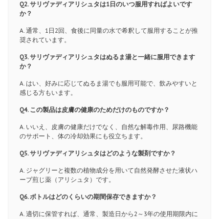
Q2. サリヴァディアリシュタは1日のいつ服用すればよいです
か？
A. 通常、1日2回、食後に同量の水で希釈して服用することが推
奨されています。
Q3. サリヴァディアリシュタはぬるま湯と一緒に服用できます
か？
A. はい、好みに応じてぬるま湯でも服用可能で、飲みやすいと
感じる方もいます。
Q4. この製品は皮膚の健康のためだけのものですか？
A. いいえ、皮膚の健康だけでなく、自然な解毒作用、尿路機能
のサポート、体の冷却効果にも役立ちます。
Q5. サリヴァディアリシュタはどのような製剤ですか？
A. ジャグリーと複数の植物成分を用いて自然発酵させた液状ハ
ーブ煎じ薬（アリシュタ）です。
Q6. ボトルはどのくらいの期間保存できますか？
A. 適切に保管すれば、通常、製造日から2～3年の使用期限内に