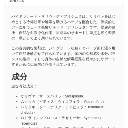
使用方法
バイドヤナート・サリヴァディアリシュタは、サリヴァをはじ
めとする冷却効果や解毒を助けるハーブを配合した、伝統的な
アーユルヴェーダ発酵リキッド（アリシュタ）です。皮膚の健
康、自然な血液浄化作用、尿路系のサポートに重点を置く習慣
の一環としてよく用いられています。
この古典的な製剤は、ジャグリー（粗糖）とハーブ煎じ液を用
いて自然発酵させて作られています。体内の冷却感や水分バラ
ンスの維持、そして身体の自然な解毒経路を穏やかにサポート
するために伝統的に評価されています。
成分
主な有効成分：
サリヴァ（サースパリラ：Sarsaparilla）
ムナッカ（ビティス・ヴィニフェラ：Vitis vinifera）
ハリタキ（ターミナリア・チェビュラ：Terminalia
chebula）
ロドラ（シンプロコス・ラセモーサ：Symplocos
racemosa）