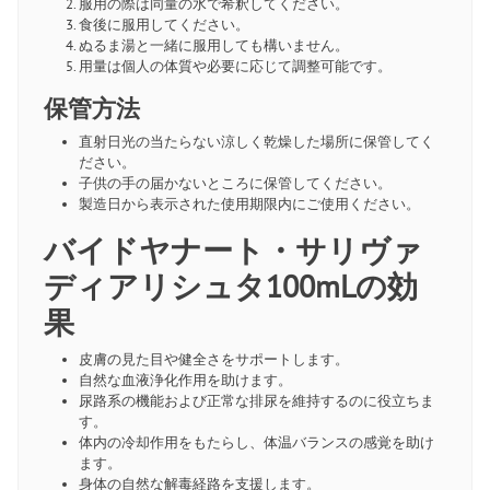
服用の際は同量の水で希釈してください。
食後に服用してください。
ぬるま湯と一緒に服用しても構いません。
用量は個人の体質や必要に応じて調整可能です。
保管方法
直射日光の当たらない涼しく乾燥した場所に保管してく
ださい。
子供の手の届かないところに保管してください。
製造日から表示された使用期限内にご使用ください。
バイドヤナート・サリヴァ
ディアリシュタ100mLの効
果
皮膚の見た目や健全さをサポートします。
自然な血液浄化作用を助けます。
尿路系の機能および正常な排尿を維持するのに役立ちま
す。
体内の冷却作用をもたらし、体温バランスの感覚を助け
ます。
身体の自然な解毒経路を支援します。