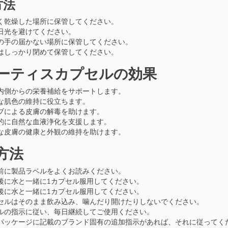
方法
く乾燥した場所に保管してください。
日光を避けてください。
の手の届かない場所に保管してください。
はしっかり閉めて保管してください。
ーティスカプセルの効果
内側からの栄養補給をサポートします。
な肌色の維持に役立ちます。
ブによる皮膚の解毒を助けます。
的に自然な血液浄化を支援します。
な皮膚の健康と外観の維持を助けます。
方法
前に製品ラベルをよくお読みください。
後に水と一緒に1カプセル服用してください。
後に水と一緒に1カプセル服用してください。
セルはそのまま飲み込み、噛んだり開けたりしないでください。
ルの指示に従い、毎日継続してご使用ください。
パッケージに記載のブランド固有の追加指示があれば、それに従ってく