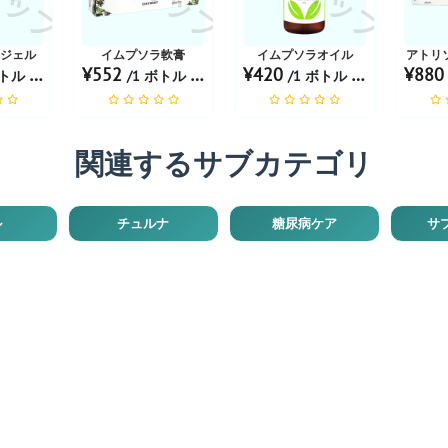
トジェル
イムプソラ軟膏
イムプソラオイル
アトリ
¥552
¥420
¥88
ル あたり
/1 ボトル あたり
/1 ボトル あたり
関連するサブカテゴリ
ル
チュルナ
糖尿病ケア
サ