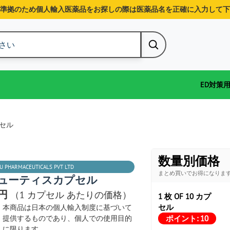
準拠のため個人輸入医薬品をお探しの際は医薬品名を正確に入力して下
ED対策
セル
数量別価格
U PHARMACEUTICALS PVT LTD
まとめ買いでお得になりま
ューティスカプセル
2円
（1 カプセル あたりの価格）
1 枚 OF 10 カプ
セル
本商品は日本の個人輸入制度に基づいて
ポイント:
10
提供するものであり、個人での使用目的
に限ります。