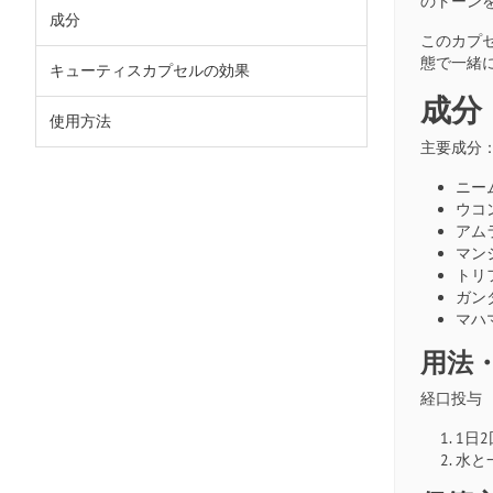
のトーン
成分
このカプ
態で一緒
キューティスカプセルの効果
成分
使用方法
主要成分
ニーム（
ウコン
アムラ（
マンジ
トリ
ガン
マハ
用法
経口投与
1日
水と