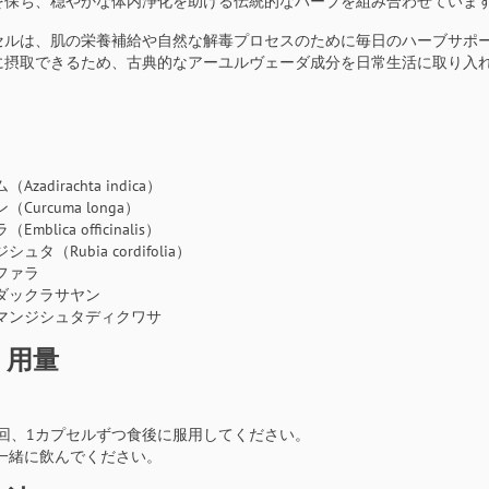
を保ち、穏やかな体内浄化を助ける伝統的なハーブを組み合わせていま
セルは、肌の栄養補給や自然な解毒プロセスのために毎日のハーブサポ
に摂取できるため、古典的なアーユルヴェーダ成分を日常生活に取り入
：
Azadirachta indica）
（Curcuma longa）
Emblica officinalis）
シュタ（Rubia cordifolia）
ファラ
ダックラサヤン
マンジシュタディクワサ
・用量
2回、1カプセルずつ食後に服用してください。
一緒に飲んでください。