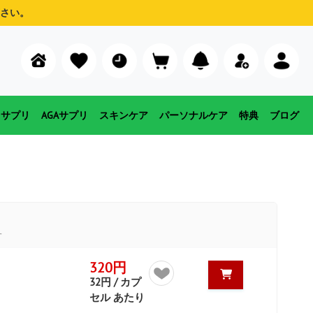
さい。
用サプリ
AGAサプリ
スキンケア
パーソナルケア
特典
ブログ
す
320円
32円 / カプ
セル あたり