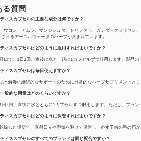
ある質問
ューティスカプセルの主要な成分は何ですか？
ニーム、ウコン、アムラ、マンジシュタ、トリファラ、ガンダックラサヤン
とされるアーユルヴェーダのハーブが含まれています。
ューティスカプセルはどのように服用すればよいですか？
常は経口で、1日2回、食後に水と一緒に1カプセルずつ服用します。製品
ューティスカプセルは毎日使えますか？
はい、肌と解毒の継続的なサポートのために日常的なハーブサプリメントと
人の一般的な用量はどのくらいですか？
常は1日2回、食後に水とともに1カプセルずつ服用します。ただし、ブ
ューティスカプセルはどのように保管すればよいですか？
涼しく乾燥した場所で、直射日光や湿気を避けて保管し、必ず子供の手の届
ューティスカプセルのすべてのブランドは同じ配合ですか？