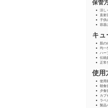
保管
涼し
直射
子供
容器
キュ
肌の
均一
ハー
伝統
正常
使用
使用
朝食
夕食
カプ
ラベ
製品