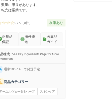
プ
数量に限りがあります。
転売は厳禁です。
☆
☆
☆
☆
在庫あり
0 / 5（0件）
正規品
海外発
医薬品
保証
送
ガイド
品構成 :
See Key Ingredients Page for More
formation :--
通常10〜14日で発送予定
商品カテゴリー
アーユルヴェーダ&ハーブ
スキンケア