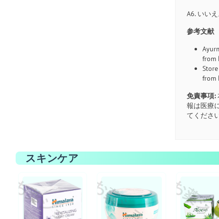
A6. 
参考文献
Ayurm
from
Store
from
免責事項:
報は医療
てくださ
スキンケア
お薬ショップ
お薬ショップ
お薬シ