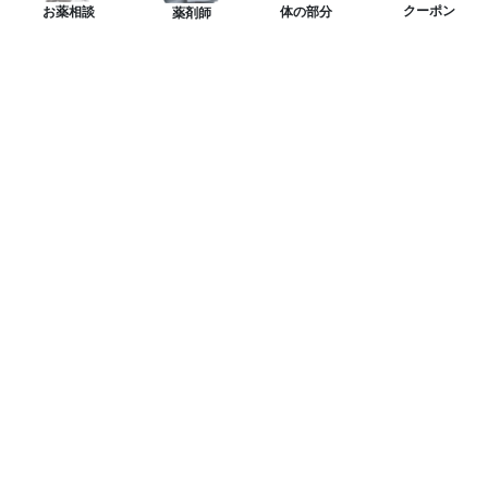
クーポン
体の部分
お薬相談
薬剤師
ニュースレターを購読する
LINE友達を追加してお得なクーポンをGET！