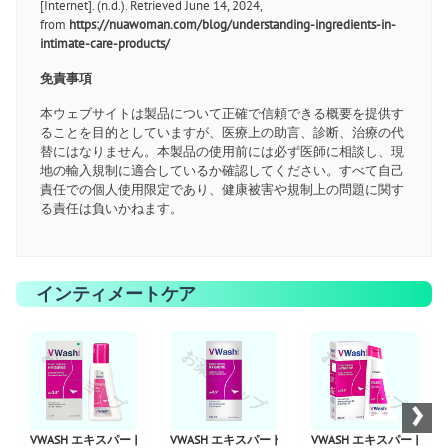
[Internet]. (n.d.). Retrieved June 14, 2024,
from
https://nuawoman.com/blog/understanding-ingredients-in-
intimate-care-products/
免責事項
本ウェブサイトは製品について正確で信頼できる概要を提供す
ることを目的としていますが、医療上の助言、診断、治療の代
替にはなりません。本製品の使用前には必ず医師に相談し、現
地の輸入規制に適合しているか確認してください。すべて自己
責任での個人使用限定であり、健康被害や規制上の問題に関す
る責任は負いかねます。
インティメートケア
お薬ショップ
お薬ショップ
お薬ショップ
›
VWASH エキスパート インティメイト ハイジーン ウォッ...
VWASH エキスパート インティメイト ハイジーン ウォ
VWASH エキスパート イ