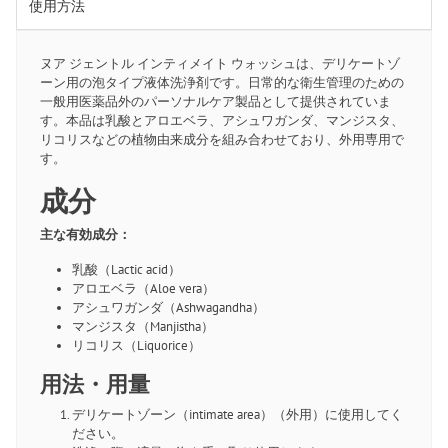
使用方法
ヌア ジェントル インティメイト ウォッシュは、デリケートゾ
ーン用の泡タイプ液体洗浄剤です。日常的な衛生管理のための
一般用医薬品外のパーソナルケア製品として提供されていま
す。本品は乳酸とアロエベラ、アシュワガンダ、マンジスタ、
リコリスなどの植物由来成分を組み合わせており、外用専用で
す。
成分
主な有効成分：
乳酸（Lactic acid）
アロエベラ（Aloe vera）
アシュワガンダ（Ashwagandha）
マンジスタ（Manjistha）
リコリス（Liquorice）
用法・用量
デリケートゾーン（intimate area）（外用）に使用してく
ださい。