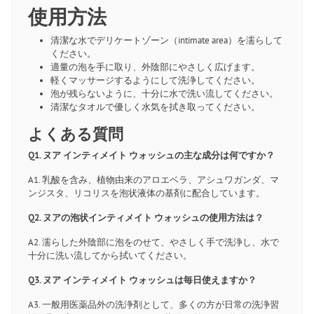
使用方法
清潔な水でデリケートゾーン（intimate area）を濡らして
ください。
適量の泡を手に取り、外陰部にやさしく広げます。
軽くマッサージするようにして洗浄してください。
泡が残らないように、十分に水で洗い流してください。
清潔なタオルで優しく水気を拭き取ってください。
よくある質問
Q1. ヌア インティメイト ウォッシュの主な成分は何ですか？
A1. 乳酸を含み、植物由来のアロエベラ、アシュワガンダ、マ
ンジスタ、リコリスを泡状液体の基剤に配合しています。
Q2. ヌアの泡状インティメイト ウォッシュの使用方法は？
A2. 濡らした外陰部に泡をのせて、やさしく手で洗浄し、水で
十分に洗い流してから拭いてください。
Q3. ヌア インティメイト ウォッシュは毎日使えますか？
A3. 一般用医薬品外の洗浄剤として、多くの方が日常の洗浄習