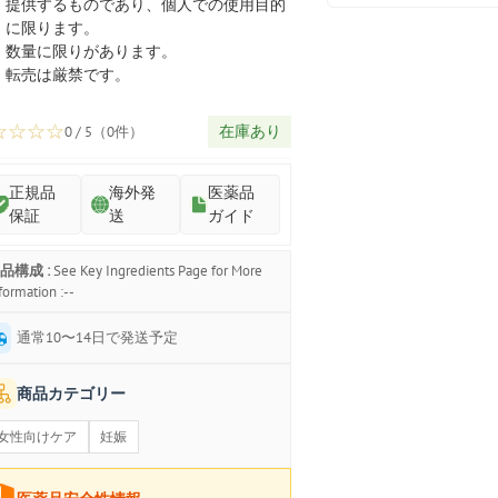
プ
提供するものであり、個人での使用目的
に限ります。
数量に限りがあります。
転売は厳禁です。
☆
☆
☆
☆
在庫あり
0 / 5（0件）
正規品
海外発
医薬品
保証
送
ガイド
品構成 :
See Key Ingredients Page for More
formation :--
通常10〜14日で発送予定
商品カテゴリー
女性向けケア
妊娠