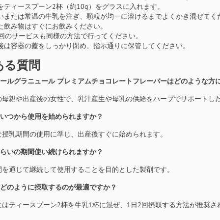
をティースプーン2杯（約10g）をグラスに入れます。
いまたは常温の牛乳を注ぎ、顆粒が均一に溶けるまでよくかき混ぜてく
た飲み物はすぐにお飲みください。
2回のサービスも同様の方法で行ってください。
後は容器の蓋をしっかり閉め、指示通りに保管してください。
ある質問
クタールグラニュール プレミアムチョコレートフレーバーはどのような方
乳中の母親や出産後の女性で、乳汁産生や母乳の供給をハーブでサポートし
産後いつから使用を始められますか？
的な授乳期間の使用に準じ、出産後すぐに始められます。
のくらいの期間使い続けられますか？
期間を通じて継続して使用することを目的とした製剤です。
粒はどのように摂取するのが最適ですか？
的にはティースプーン2杯を牛乳1杯に混ぜ、1日2回摂取する方法が推奨