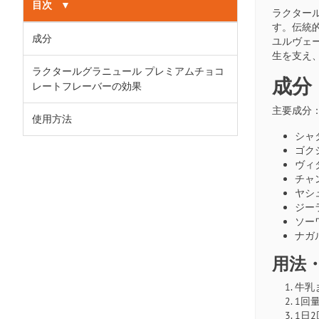
目次
▼
ラクター
す。伝統
成分
ユルヴェ
生を支え
ラクタールグラニュール プレミアムチョコ
成分
レートフレーバーの効果
主要成分
使用方法
シャタ
ゴクシュ
ヴィダ
チャン
ヤシュ
ジーラ
ソーワ
ナガル
用法
牛乳
1回
1日