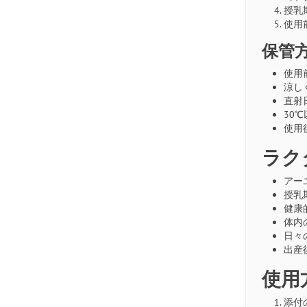
授乳
使用
保管
使用
涼し
直射
30
使用
ラク
アー
授乳
健康
体内
日々
出産
使用
添付