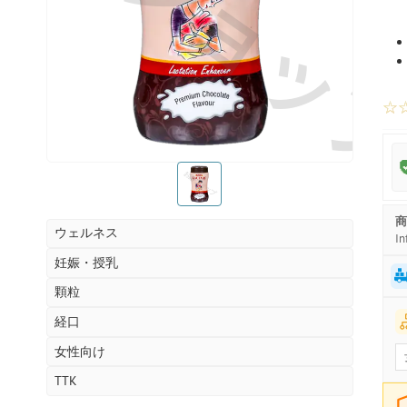
お薬ショッ
☆
お薬ショップ
商
ウェルネス
In
妊娠・授乳
顆粒
経口
女性向け
TTK