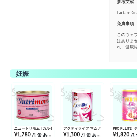
参考文献
Lactare Gr
免責事項
このウェ
はありま
れ、健康
妊娠
お薬ショップ
お薬ショップ
お薬シ
ニュートリモム | カルダモンフレーバー 200g
アクティライフ マム バニラフレーバーパウ
PRO PL LIT
¥1,780
¥1,300
¥1,820
/1 缶 あたり
/1 缶 あたり
/1 