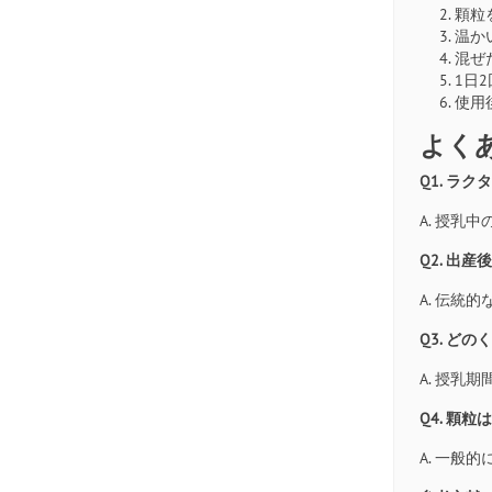
顆粒
温か
混ぜ
1日
使用
よく
Q1. ラ
A. 授
Q2. 出
A. 伝統
Q3. ど
A. 授乳
Q4. 顆
A. 一般