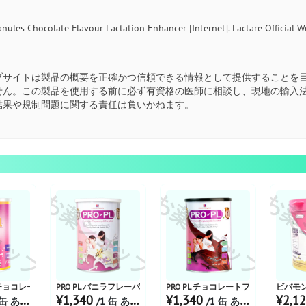
anules Chocolate Flavour Lactation Enhancer [Internet]. Lactare Official W
ブサイトは製品の概要を正確かつ信頼できる情報として提供することを
せん。この製品を使用する前に必ず有資格の医師に相談し、現地の輸入
結果や規制問題に関する責任は負いかねます。
ョップ
お薬ショップ
お薬ショップ
お薬
ダー
E | チョコレート風味 200g
PRO PL バニラフレーバーパウダー
PRO PL チョコレートフレーバーパウ
ビバモン
¥1,340
¥1,340
¥2,1
缶 あたり
/1 缶 あたり
/1 缶 あたり