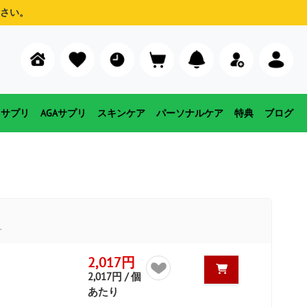
さい。
用サプリ
AGAサプリ
スキンケア
パーソナルケア
特典
ブログ
す
2,017円
2,017円 / 個
あたり