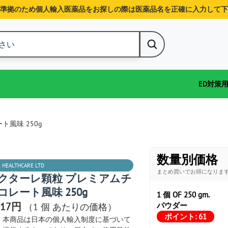
準拠のため個人輸入医薬品をお探しの際は医薬品名を正確に入力して下
ED対策
風味 250g
数量別価格
 HEALTHCARE LTD
まとめ買いでお得になりま
クターレ顆粒 プレミアムチ
コレート風味 250g
1 個 OF 250 gm.
017円
パウダー
（1 個 あたりの価格）
ポイント:
61
本商品は日本の個人輸入制度に基づいて