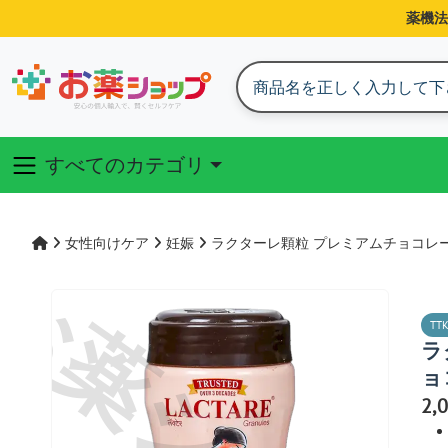
薬機法
すべてのカテゴリ
女性向けケア
妊娠
ラクターレ顆粒 プレミアムチョコレート
TTK
ラ
ョ
2,