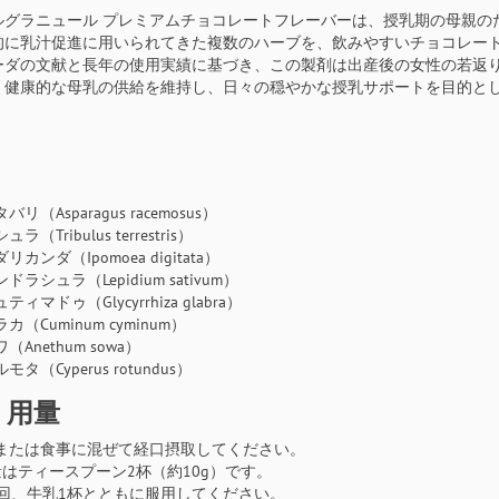
ルグラニュール プレミアムチョコレートフレーバーは、授乳期の母親の
的に乳汁促進に用いられてきた複数のハーブを、飲みやすいチョコレー
ーダの文献と長年の使用実績に基づき、この製剤は出産後の女性の若返
、健康的な母乳の供給を維持し、日々の穏やかな授乳サポートを目的と
：
バリ（Asparagus racemosus）
ラ（Tribulus terrestris）
リカンダ（Ipomoea digitata）
ドラシュラ（Lepidium sativum）
ティマドゥ（Glycyrrhiza glabra）
カ（Cuminum cyminum）
（Anethum sowa）
モタ（Cyperus rotundus）
・用量
または食事に混ぜて経口摂取してください。
量はティースプーン2杯（約10g）です。
2回、牛乳1杯とともに服用してください。