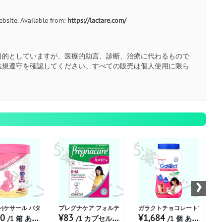
ebsite. Available from:
https://lactare.com/
目的としていますが、医療的助言、診断、治療に代わるもので
法規遵守を確認してください。すべての販売は個人使用に限ら
ショップ
お薬ショップ
お薬ショップ
お
›
ダー
|ケサール バダム フレーバー 250GM
プレグナケア フォルテ+カプセル
ガラクトチョコレートフレーバ
20
¥83
¥1,684
/1 箱 あたり
/1 カプセル あたり
/1 個 あたり