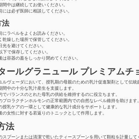
期間中は継続してお使いください。
前には必ず医師に相談してください。
方法
前にラベルをよくお読みください。
く乾燥した場所で保管してください。
日光を避けてください。
℃以下で保存してください。
後は容器の蓋をしっかり閉めてください。
タールグラニュール プレミアムチ
ユルヴェーダにおいて、授乳期の母親のための乳汁促進製剤として伝統
期間中の十分な乳汁産生を支援します。
的でバランスのとれた母乳の供給を維持するのに役立ちます。
のプロラクチンホルモンの正常範囲内での自然なレベル維持を助けます
の授乳ケアの一環として健康的な乳汁成分をサポートします。
後の女性に対する若返りのトニックとして作用します。
方法
のスプーンまたは清潔で乾いたティースプーンを用いて顆粒を計量して