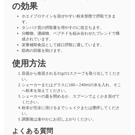
の効果
ホエイプロテインを混ぜやすい粉末形態で摂取できま
す。
タンパク質の摂取量を増やすのに役立ちます。
分離物、濃縮物、ペプチドを組み合わせたブレンドで構
成されています。
栄養補助食品として経口摂取に適しています。
筋肉の回復を助けます。
使用方法
容器から推奨される31gの1スクープを取り出してくださ
い。
シェーカーまたはグラスに180～240mlの水を入れ、そこ
へ粉末を加えてください。
シェーカーの蓋を閉めるか、スプーンでよくかき混ぜて
ください。
粉末が完全に溶けるまでシェイクまたは攪拌してくださ
い。
調製後は速やかにお召し上がりください。
よくある質問