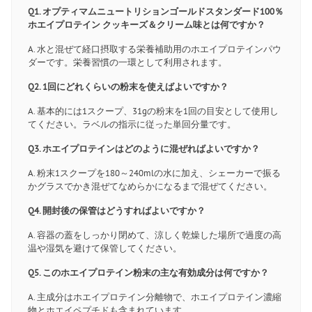
Q1. オプティマムニュートリションゴールドスタンダード100％
ホエイプロテイン クッキーズ＆クリーム味とは何ですか？
A. 水と混ぜて経口摂取する栄養補助用のホエイプロテインパウ
ダーです。栄養習慣の一環として利用されます。
Q2. 1回にどれくらいの粉末を使えばよいですか？
A. 基本的には1スクープ、31gの粉末を1回の目安として使用し
てください。ラベルの指示に従った単回分量です。
Q3. ホエイプロテインはどのように混ぜればよいですか？
A. 粉末1スクープを180～240mlの水に加え、シェーカーで振る
かグラスでかき混ぜてなめらかになるまで混ぜてください。
Q4. 開封後の保管はどうすればよいですか？
A. 容器の蓋をしっかり閉めて、涼しく乾燥した場所で過度の高
温や湿気を避けて保管してください。
Q5. このホエイプロテイン粉末の主な有効成分は何ですか？
A. 主成分はホエイプロテイン分離物で、ホエイプロテイン濃縮
物とホエイペプチドも含まれています。