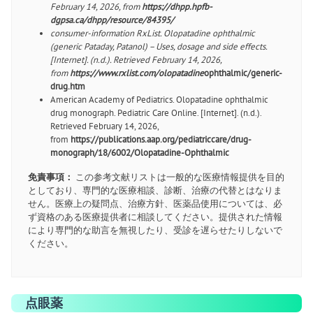
February 14, 2026, from
https://dhpp.hpfb-
dgpsa.ca/dhpp/resource/84395/
consumer-information RxList. Olopatadine ophthalmic
(generic Pataday, Patanol) – Uses, dosage and side effects.
[Internet]. (n.d.). Retrieved February 14, 2026,
from
https://www.rxlist.com/olopatadine
ophthalmic/generic-
drug.htm
American Academy of Pediatrics. Olopatadine ophthalmic
drug monograph. Pediatric Care Online. [Internet]. (n.d.).
Retrieved February 14, 2026,
from
https://publications.aap.org/pediatriccare/drug-
monograph/18/6002/Olopatadine-Ophthalmic
免責事項：
この参考文献リストは一般的な医療情報提供を目的
としており、専門的な医療相談、診断、治療の代替とはなりま
せん。医療上の疑問点、治療方針、医薬品使用については、必
ず資格のある医療提供者に相談してください。提供された情報
により専門的な助言を無視したり、受診を遅らせたりしないで
ください。
点眼薬