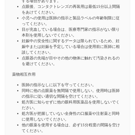
する場合があります。
点眼後、コンタクトレンズの再装用は最低15分以上間隔
をあけてください。
小児への使用は医師の指示と製品ラベルの年齢制限に従
ってください。
目が充血している場合は、医療専門家の指示がない限り
本剤を使用しないでください。
妊娠中の安全性に関するデータは限られているため、妊
娠中または妊娠を予定している場合は使用前に医師に相
談してください。
点眼器の先端が目やその他の物体に触れて汚染されるの
を避けてください。
薬物相互作用
医師の指示なしに以下を守ってください。
同時に他の点眼薬を無間隔で使用しない。使用時は医師
の指示に従い適切な間隔を空けてください。
処方医に知らせずに他の眼科用医薬品を使用しないでく
ださい。
処方医が把握していない全身性の口服薬や注射薬と同時
に使用しないでください。
他の眼薬を使用する場合は、必ず15分程度の間隔を空け
てください。