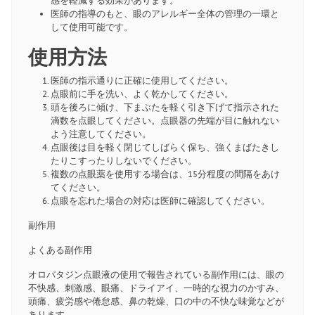
感を軽減する効果があります。
医師の指導のもと、眼のアレルギー全体の管理の一環と
して使用可能です。
使用方法
医師の指示通りに正確に使用してください。
点眼前に手を洗い、よく乾かしてください。
頭を後ろに傾け、下まぶたを軽く引き下げて指示された
滴数を点眼してください。点眼器の先端が目に触れない
よう注意してください。
点眼後は目を軽く閉じてしばらく保ち、強くまばたきし
たりこすったりしないでください。
複数の点眼薬を使用する場合は、15分程度の間隔をあけ
てください。
点眼を忘れた場合の対応は医師に確認してください。
副作用
よくある副作用
オロパタジン点眼液の使用で報告されている副作用には、眼の
不快感、刺激感、眼痛、ドライアイ、一時的な視力のかすみ、
頭痛、疲労感や倦怠感、鼻の乾燥、口の中の不快な味覚などが
あります。