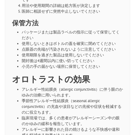
用法や使用期間の詳細は処方医が決定します
医師に相談せずに突然中止しないでください
保管方法
パッケージまたは製品ラベルの指示に従って保管してく
ださい
使用しないときはボトルの蓋を確実に閉めてください
点眼器の先端が汚染されないように注意してください
使用期限を過ぎた製品は使用しないでください
開封後は4週間以内に使い切ってください
小児の手の届かない場所に保管してください
オロトラストの効果
アレルギー性結膜炎（allergic conjunctivitis）に伴う眼のか
ゆみの治療に用いられます。
季節性アレルギー性結膜炎（seasonal allergic
conjunctivitis）の充血や涙目などの兆候や症状を軽減する
のに役立ちます。
臨床現場では、多くの患者がアレルギーシーズン中の眼
のかゆみの緩和を報告しています。
アレルギーに影響された目の焼けるような不快感や違和