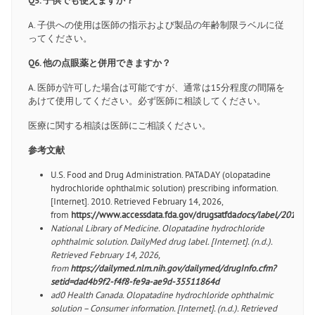
Q5. 子供でも使えますか？
A. 子供への使用は医師の指示および製品の年齢制限ラベルに従
ってください。
Q6. 他の点眼薬と併用できますか？
A. 医師が許可した場合は可能ですが、通常は15分程度の間隔を
あけて使用してください。必ず医師に相談してください。
医療に関する相談は医師にご相談ください。
参考文献
U.S. Food and Drug Administration. PATADAY (olopatadine
hydrochloride ophthalmic solution) prescribing information.
[Internet]. 2010. Retrieved February 14, 2026,
from
https://www.accessdata.fda.gov/drugsatfda
docs/label/2010/02
National Library of Medicine. Olopatadine hydrochloride
ophthalmic solution. DailyMed drug label. [Internet]. (n.d.).
Retrieved February 14, 2026,
from
https://dailymed.nlm.nih.gov/dailymed/drugInfo.cfm?
setid=dad4b9f2-f4f8-fe9a-ae9d-35511864d
ad0 Health Canada. Olopatadine hydrochloride ophthalmic
solution – Consumer information. [Internet]. (n.d.). Retrieved