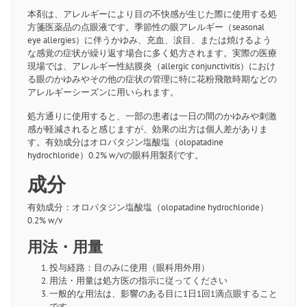
本剤は、アレルギーにより目の不快感が生じた際に使用する処
方箋医薬品の点眼液です。季節性の眼アレルギー（seasonal
eye allergies）に伴うかゆみ、充血、涙目、または焼けるよう
な感覚の症状が繰り返す場合に多く処方されます。実際の医療
現場では、アレルギー性結膜炎（allergic conjunctivitis）におけ
る眼のかゆみやその他の症状の管理に特に花粉飛散時期などの
アレルギーシーズンに用いられます。
処方通りに使用すると、一部の患者は一日の間のかゆみや刺激
感が軽減されると感じますが、効果の出方は個人差がありま
す。有効成分はオロパタジン塩酸塩（olopatadine
hydrochloride）0.2% w/vの眼科用製剤です。
成分
有効成分：オロパタジン塩酸塩（olopatadine hydrochloride）
0.2% w/v
用法・用量
投与経路：目のみに使用（眼科用外用）
用法・用量は処方医の指示に従ってください
一般的な用法は、影響のある目に1日1回1滴点眼すること
です