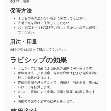
添加物：適量
保管方法
子どもの手の届かない場所に保管してください。
直射日光を避けて保管してください。
10～25℃または30℃以下の涼しく乾燥した場所に保管し
てください。
用法・用量
医師の指示に従って服用してください。
ラビシップの効果
ラビシップは胃酸による疾患の治療に用いられます。
胃潰瘍や十二指腸潰瘍、胃食道逆流症および胃酸逆流に
対して効果があります。
胃酸の分泌を減らすことで、胸焼け、消化不良、酸っぱ
いげっぷを軽減します。
さらに、胃酸による食道の損傷や潰瘍の修復を助けま
す。
潰瘍の再発を予防する効果もあります。