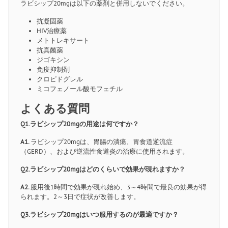
ラビシップ20mgは以下の薬剤と併用しないでください。
抗凝固薬
HIV治療薬
メトトレキサート
抗真菌薬
ジゴキシン
免疫抑制剤
クロピドグレル
ミコフェノール酸モフェチル
よくある質問
Q1.ラビシップ20mgの用途は何ですか？
A1.
ラビシップ20mgは、胃腸の潰瘍、胃食道逆流症
（GERD）、および逆流性食道炎の治療に使用されます。
Q2.ラビシップ20mgはどのくらいで効果が現れますか？
A2.
服用後1時間で効果が現れ始め、3～4時間で最良の効果が得
られます。2～3日で症状が改善します。
Q3.ラビシップ20mgはいつ服用するのが最適ですか？