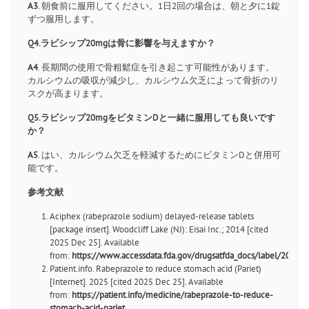
A3
. 朝食前に服用してください。1日2回の場合は、朝と夕に1錠
ずつ服用します。
Q4.ラビシップ20mgは骨に影響を与えますか？
A4
. 長期間の使用で骨粗鬆症を引き起こす可能性があります。
カルシウムの吸収が減少し、カルシウム欠乏によって骨折のリ
スクが高まります。
Q5.ラビシップ20mgをビタミンDと一緒に服用しても良いです
か？
A5
. はい、カルシウム欠乏を軽減するためにビタミンDと併用可
能です。
参考文献
Aciphex (rabeprazole sodium) delayed-release tablets
[package insert]. Woodcliff Lake (NJ): Eisai Inc.; 2014 [cited
2025 Dec 25]. Available
from:
https://www.accessdata.fda.gov/drugsatfda_docs/label/2014
Patient.info. Rabeprazole to reduce stomach acid (Pariet)
[Internet]. 2025 [cited 2025 Dec 25]. Available
from:
https://patient.info/medicine/rabeprazole-to-reduce-
stomach-acid-pariet