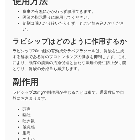
使用方法
食事の有無にかかわらず服用できます。
医師の指示通りに服用してください。
錠剤は噛んだり砕いたりせず、丸ごと飲み込んでくださ
い。
ラビシップはどのように作用するか
ラビシップ20mg錠の有効成分ラベプラゾールは、胃酸を生成
する酵素である胃のプロトンポンプの働きを抑制します。これ
により、既存の潰瘍の治癒促進と新たな潰瘍の発生防止が可能
となり、胃酸の分泌量も減少します。
副作用
ラビシップ20mgで副作用が生じることは稀で、通常数日で自
然におさまります。
頭痛
嘔吐
吐き気
倦怠感
腹痛
めまい