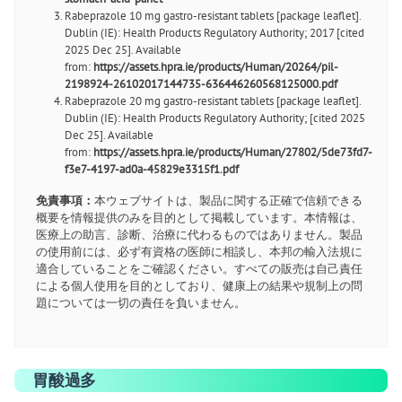
Rabeprazole 10 mg gastro-resistant tablets [package leaflet].
Dublin (IE): Health Products Regulatory Authority; 2017 [cited
2025 Dec 25]. Available
from:
https://assets.hpra.ie/products/Human/20264/pil-
2198924-26102017144735-636446260568125000.pdf
Rabeprazole 20 mg gastro-resistant tablets [package leaflet].
Dublin (IE): Health Products Regulatory Authority; [cited 2025
Dec 25]. Available
from:
https://assets.hpra.ie/products/Human/27802/5de73fd7-
f3e7-4197-ad0a-45829e3315f1.pdf
免責事項：
本ウェブサイトは、製品に関する正確で信頼できる
概要を情報提供のみを目的として掲載しています。本情報は、
医療上の助言、診断、治療に代わるものではありません。製品
の使用前には、必ず有資格の医師に相談し、本邦の輸入法規に
適合していることをご確認ください。すべての販売は自己責任
による個人使用を目的としており、健康上の結果や規制上の問
題については一切の責任を負いません。
胃酸過多