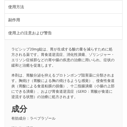
使用方法
副作用
使用上の注意および警告
ラビシップ20mg錠は、胃が生成する酸の量を減らすために処
方される薬です。胃食道逆流症、消化性潰瘍、ゾリンジャー・
エリソン症候群などの胃や腸の疾患の治療に用いられ、症状の
緩和と治癒を促進します。
本剤は、胃酸分泌を抑えるプロトンポンプ阻害薬に分類されま
す。胸焼け（胃酸による胸の焼けるような感覚）、侵食性食道
炎（胃酸による食道粘膜の損傷）、十二指腸潰瘍（小腸の上部
にできる潰瘍）、および胃食道逆流症（GERD：胃酸が食道に
逆流する状態）の治療に処方されます。
成分
有効成分：ラベプラゾール