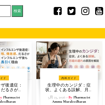
ガイド
内科ガイド
ンザ後遺症：
生理中のカンジダ：症
、だるさがイ
状、よくある誤解、月経
ザ後も長引く
の遅れの原因を解説
By
Pharmacist
5月 23, 2026
- By
Pharmacist
由
leedharan
Ammu Muraleedharan