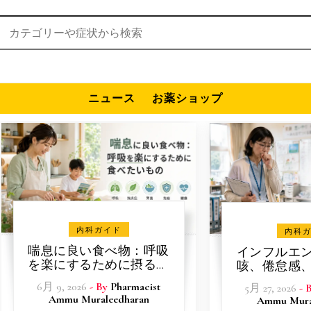
検索:
ニュース
お薬ショップ
内科ガイド
内科
喘息に良い食べ物：呼吸
インフルエ
を楽にするために摂るべ
咳、倦怠感
き食品
ンフルエン
6月 9, 2026
- By
Pharmacist
5月 27, 2026
- 
理
Ammu Muraleedharan
Ammu Mura