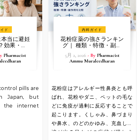
ガイド
内科ガイド
は本当に避妊
花粉症薬の強さランキン
？効果・誤
グ｜ 種類・特徴・副作
の使われ方
用を比較
By
Pharmacist
5月 2, 2026
- By
Pharmacist
leedharan
Ammu Muraleedharan
ontrol pills are
花粉症はアレルギー性鼻炎とも呼
n Japan, but
ばれ、花粉やダニ、ペットの毛な
 the internet
どに免疫が過剰に反応することで
起こります。くしゃみ、鼻づまり
や鼻水、のどのかゆみ、充血して
涙が出る目などの症状が現れま