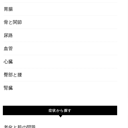
胃腸
骨と関節
尿路
血管
心臓
臀部と腰
腎臓
症状から探す
老化と肌の問題