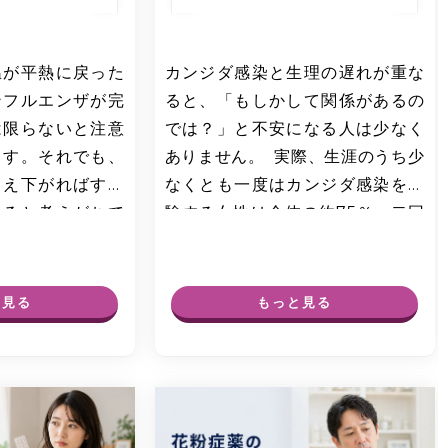
温が平熱に戻った
カンジダ感染と生理の遅れが重な
ンフルエンザが完
ると、「もしかして関係があるの
は限らないと注意
では？」と不安になる人は少なく
ます。それでも、
ありません。 実際、生涯のうち少
さえ下がればすぐ
なくとも一度はカンジダ感染を経
きると考えがちで
験する女性は全体の約75％、二回
…
以上経験する人…
と見る
もっと見る