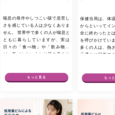
喘息の発作やしつこい咳で息苦し
保健当局は、体
さを感じている人は少なくありま
からといってイ
せん。 世界中で多くの人が喘息と
全に終わったと
ともに暮らしていますが、実は
を呼びかけてい
日々の「食べ物」や「飲み物」
多くの人は、熱
が、気づかないうちに肺の働きに
元通りに回復で
影響を与えています。吸…
す。 しかし実際に
もっと見る
もっ