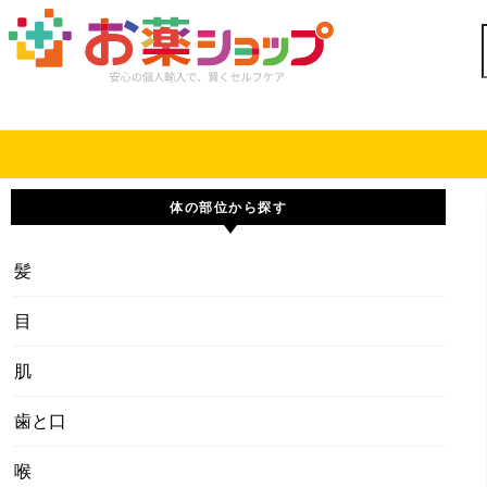
Skip to content
体の部位から探す
髪
目
肌
歯と口
喉