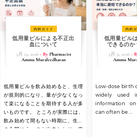
内科ガイド
内科
低用量ピルによる不正出
低用量ピル
血について
できるのか
解・現実
5月 23, 2026
- By
Pharmacist
5月 9, 2026
- 
Ammu Muraleedharan
Ammu Mura
低用量ピルを飲み始めると、生理
Low-dose birth c
が規則的になり、量が少なくなっ
widely used i
て楽になることを期待する人が多
information on
いものです。 ところが実際には、
can often be …
飲み始めて間もない時期に、生理
の合間にうっすら出血したり、突