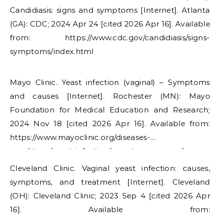
Candidiasis: signs and symptoms [Internet]. Atlanta
(GA): CDC; 2024 Apr 24 [cited 2026 Apr 16]. Available
from: https://www.cdc.gov/candidiasis/signs-
symptoms/index.html
Mayo Clinic. Yeast infection (vaginal) – Symptoms
and causes [Internet]. Rochester (MN): Mayo
Foundation for Medical Education and Research;
2024 Nov 18 [cited 2026 Apr 16]. Available from:
https://www.mayoclinic.org/diseases-
conditions/yeast-infection/symptoms-causes/syc-
20378999
Cleveland Clinic. Vaginal yeast infection: causes,
symptoms, and treatment [Internet]. Cleveland
(OH): Cleveland Clinic; 2023 Sep 4 [cited 2026 Apr
16]. Available from: