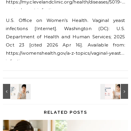
https://my.clevelandclinic.org/health/diseases/5019-
vaginal-yeast-infection
U.S. Office on Women’s Health. Vaginal yeast
infections [Internet]. Washington (DC): U.S.
Department of Health and Human Services; 2025
Oct 23 [cited 2026 Apr 16]. Available from:
https://womenshealth.gov/a-z-topics/vaginal-yeast-
infection
RELATED POSTS