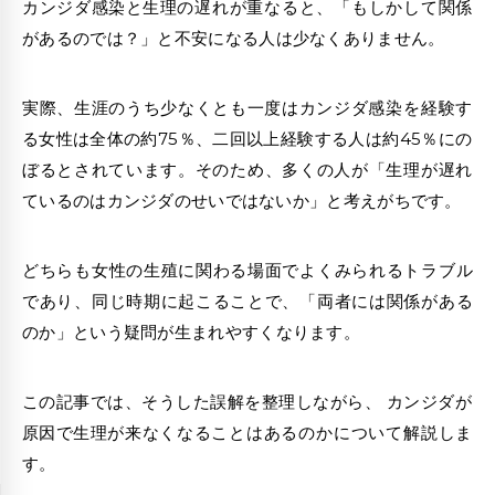
カンジダ感染
と
生理の遅れ
が重なると、「もしかして関係
があるのでは？」と不安になる人は少なくありません。
実際、生涯のうち少なくとも一度は
カンジダ感染
を経験す
る
女性
は全体の約75％、二回以上経験する人は約45％にの
ぼるとされています。そのため、多くの人が「
生理が遅れ
ているのはカンジダのせい
ではないか」と考えがちです。
どちらも女性の生殖に関わる場面でよくみられるトラブル
であり、同じ時期に起こることで、「両者には関係がある
のか」という疑問が生まれやすくなります。
この記事では、そうした誤解を整理しながら、
カンジダが
原因
で
生理が来なくなる
ことはあるのかについて解説しま
す。