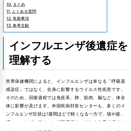
まとめ
よくある質問
免責事項
参考文献
インフルエンザ後遺症
を
理解する
世界保健機関によると、インフルエンザは単なる「呼吸器
感染症」ではなく、全身に影響するウイルス性疾患です。
そのため、回復過程では免疫系、肺、筋肉、脳など、体全
体に影響が及びます。米国疾病対策センターも、多くのイ
ンフルエンザ症状は1週間ほどで軽くなる一方で、咳や疲労
感といったインフルエンザ後遺症は、それより長く続くこ
とが多いとしています。