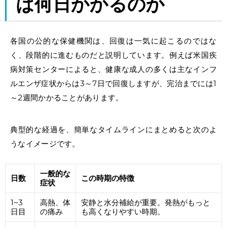
は
何日
かかるのか
各国の公的な保健機関は、回復は一気に起こるのではな
く、段階的に進むものだと説明しています。例えば米国疾
病対策センターによると、健康な成人の多くは主なインフ
ルエンザ症状からは3～7日で回復しますが、
完治まで
には1
～2週間かかることがあります。
典型的な経過を、簡単なタイムラインにまとめると次のよ
うなイメージです。
一般的な
日数
この時期の特徴
症状
1~3
高熱、体
安静と水分補給が重要。発熱がもっと
日目
の痛み
も高くなりやすい時期。