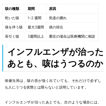
咳の種類
期間
原因
乾いた咳
1~2
週間
気道の腫れ
痰を伴う咳
最大3週間
痰の排出
長引く咳
3週間以上
重症の場合は医療機関に相談
インフルエンザ
が
治った
あと
も、
咳
は
うつる
のか
保健当局は、咳の音が強く出ていても、それだけで必ずし
も人にうつる状態とは限らないと説明しています。
インフルエンザが治ったあとでも、次のような場合には、