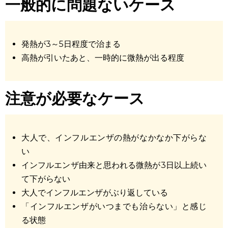
一般的に問題ないケース
発熱が3～5日程度で治まる
高熱が引いたあと、一時的に微熱が出る程度
注意が必要なケース
大人
で、
インフルエンザ
の
熱が
なかなか
下がらな
い
インフルエンザ
由来と思われる
微熱
が3日以上
続い
て
下がらない
大人
で
インフルエンザ
が
ぶり返し
ている
「
インフル
エンザが
いつまでも治らない
」と感じ
る状態