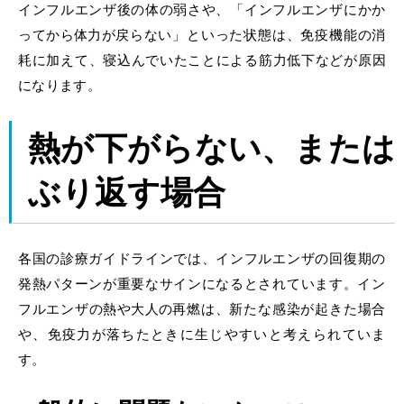
インフルエンザ後の体の弱さや、「
インフルエンザ
にかか
ってから
体力
が
戻らない
」といった状態は、免疫機能の消
耗に加えて、寝込んでいたことによる筋力低下などが原因
になります。
熱が下がらない
、または
ぶり返す
場合
各国の診療ガイドラインでは、
インフルエンザ
の
回復期
の
発熱パターンが重要なサインになるとされています。
イン
フルエンザ
の熱や
大人
の
再燃
は、新たな感染が起きた場合
や、免疫力が落ちたときに生じやすいと考えられていま
す。