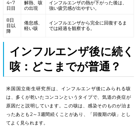
4~7
解熱、
咳
インフルエンザ
の
熱
が
下がった後
は、
日目
の出現
強い疲労感が出やすい。
8日
倦怠感、
インフルエンザ
から
完全
に
回復するま
目以
軽い咳
で
は経過を観察する。
降
インフルエンザ後
に
続く
咳
：どこまでが普通？
米国国立衛生研究所は、インフルエンザ後にみられる咳
は、多くが乾いたコンコンというタイプで、気道の炎症が
原因だと説明しています。この咳は、感染そのものが治ま
ったあとも2～3週間続くことがあり、「
回復期
の
咳
」とし
てよく見られます。