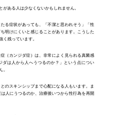
とがある人は少なくないかもしれません。
当たる症状があっても、「不潔と思われそう」「性
打ち明けにくいと感じることがあります。こうした
強く残っています。
染症（カンジダ症）は、非常によく見られる真菌感
ジダは人から人へうつるのか？」という点につい
せん。
もとのスキンシップまで心配になる人もいます。ま
症
は人に
うつる
のか、治療後
いつから性行為
を再開