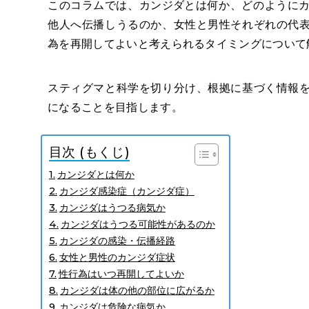
このコラムでは、
カンジダとは
何か、どのように
他人へ伝播しうるのか、女性と男性それぞれの代
為を再開してよいと考えられるタイミングについて
スティグマと科学を切り分け、根拠に基づく情報
になることを目指します。
目次 (もくじ)
カンジダとは何か
カンジダ感染症（カンジダ症）
カンジダはうつる病気か
カンジダはうつる可能性があるのか
カンジダの感染・伝播経路
女性と男性のカンジダ症状
性行為はいつ再開してよいか
カンジダは体の他の部位に広がるか
カンジダは危険な病気か