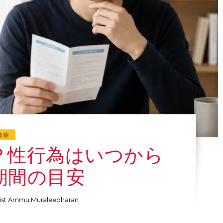
染症
？性行為はいつから
期間の目安
ist Ammu Muraleedharan