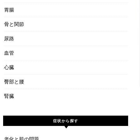
胃腸
骨と関節
尿路
血管
心臓
臀部と腰
腎臓
症状から探す
老化と肌の問題