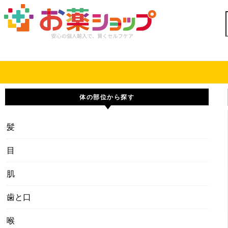
Skip to content
体の部位から探す
髪
目
肌
歯と口
喉