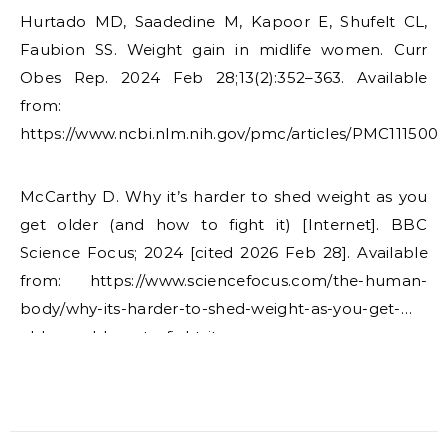
​Hurtado MD, Saadedine M, Kapoor E, Shufelt CL,
Faubion SS. Weight gain in midlife women. Curr
Obes Rep. 2024 Feb 28;13(2):352–363. Available
from:
https://www.ncbi.nlm.nih.gov/pmc/articles/PMC1115008
​McCarthy D. Why it’s harder to shed weight as you
get older (and how to fight it) [Internet]. BBC
Science Focus; 2024 [cited 2026 Feb 28]. Available
from: https://www.sciencefocus.com/the-human-
body/why-its-harder-to-shed-weight-as-you-get-
older-and-how-to-fight-it