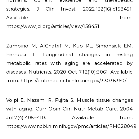
humans: current evidence and therapeutic
strategies. J Clin Invest. 2022;132(16):e158451.
Available from:
https://www.jci.org/articles/view/158451
​Zampino M, AlGhatrif M, Kuo PL, Simonsick EM,
Ferrucci L. Longitudinal changes in resting
metabolic rates with aging are accelerated by
diseases. Nutrients. 2020 Oct 7;12(10):3061. Available
from: https://pubmed.ncbi.nlm.nih.gov/33036360/
Volpi E, Nazemi R, Fujita S. Muscle tissue changes
with aging. Curr Opin Clin Nutr Metab Care. 2004
Jul;7(4):405–410. Available from:
https://www.ncbi.nlm.nih.gov/pmc/articles/PMC280495