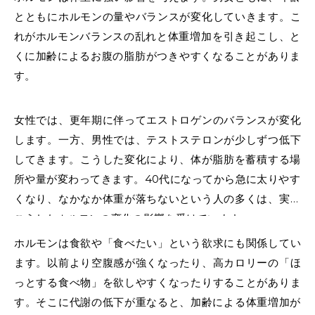
とともにホルモンの量やバランスが変化していきます。こ
れが
ホルモンバランスの乱れ
と体重増加を引き起こし、と
くに
加齢によるお腹の脂肪
がつきやすくなることがありま
す。
女性では、更年期に伴ってエストロゲンのバランスが変化
します。一方、男性では、テストステロンが少しずつ低下
してきます。こうした変化により、体が
脂肪を蓄積
する場
所や量が変わってきます。40代になってから急に太りやす
くなり、なかなか体重が落ちないという人の多くは、実は
こうしたホルモンの変化の影響を受けています。
ホルモンは食欲や「食べたい」という欲求にも関係してい
ます。以前より空腹感が強くなったり、高カロリーの「ほ
っとする食べ物」を欲しやすくなったりすることがありま
す。そこに
代謝の低下
が重なると、
加齢による体重増加
が