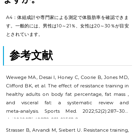
A4：体組成計や専門家による測定で体脂肪率を確認できま
す。一般的には、男性は10～21％、女性は20～30％が目安
とされています。
参考文献
Wewege MA, Desai I, Honey C, Coorie B, Jones MD,
Clifford BK, et al. The effect of resistance training in
healthy adults on body fat percentage, fat mass ,
and visceral fat: a systematic review and
meta‑analysis. Sports Med. 2022;52(2):287–300.
doi:10.1007/s40279‑021‑01562‑2.
Strasser B, Arvandi M, Siebert U. Resistance training,