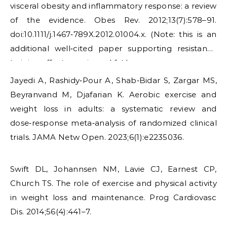
visceral obesity and inflammatory response: a review
of the evidence. Obes Rev. 2012;13(7):578–91.
doi:10.1111/j.1467‑789X.2012.01004.x. (Note: this is an
additional well‑cited paper supporting resistance
training effects on visceral fat.)
Jayedi A, Rashidy‑Pour A, Shab‑Bidar S, Zargar MS,
Beyranvand M, Djafarian K. Aerobic exercise and
weight loss in adults: a systematic review and
dose‑response meta‑analysis of randomized clinical
trials. JAMA Netw Open. 2023;6(1):e2235036.
Swift DL, Johannsen NM, Lavie CJ, Earnest CP,
Church TS. The role of exercise and physical activity
in weight loss and maintenance. Prog Cardiovasc
Dis. 2014;56(4):441–7.