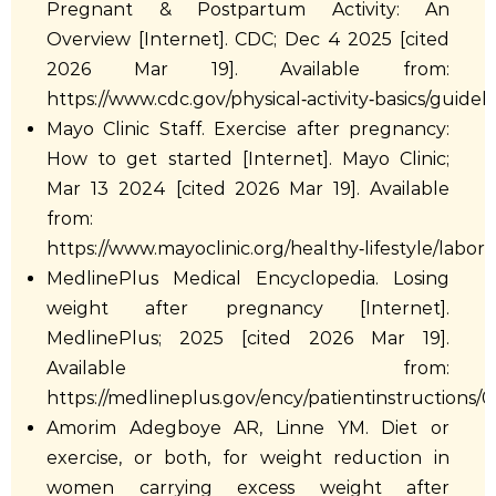
Pregnant & Postpartum Activity: An
Overview [Internet]. CDC; Dec 4 2025 [cited
2026 Mar 19]. Available from:
https://www.cdc.gov/physical‑activity‑basics/gui
Mayo Clinic Staff. Exercise after pregnancy:
How to get started [Internet]. Mayo Clinic;
Mar 13 2024 [cited 2026 Mar 19]. Available
from:
https://www.mayoclinic.org/healthy‑lifestyle/labo
MedlinePlus Medical Encyclopedia. Losing
weight after pregnancy [Internet].
MedlinePlus; 2025 [cited 2026 Mar 19].
Available from:
https://medlineplus.gov/ency/patientinstructions
Amorim Adegboye AR, Linne YM. Diet or
exercise, or both, for weight reduction in
women carrying excess weight after