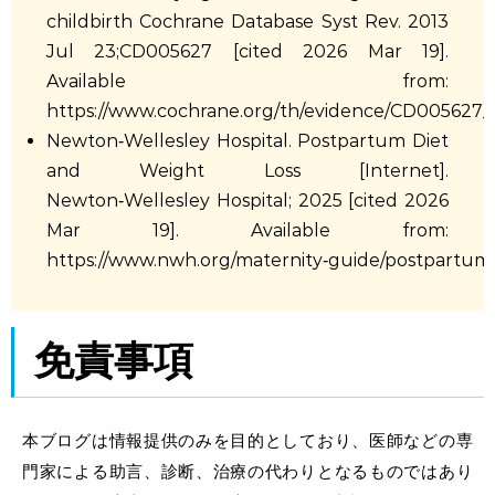
childbirth Cochrane Database Syst Rev. 2013
Jul 23;CD005627 [cited 2026 Mar 19].
Available from:
https://www.cochrane.org/th/evidence/CD005627_di
Newton‑Wellesley Hospital. Postpartum Diet
and Weight Loss [Internet].
Newton‑Wellesley Hospital; 2025 [cited 2026
Mar 19]. Available from:
https://www.nwh.org/maternity‑guide/postpartum‑
免責事項
本ブログは情報提供のみを目的としており、医師などの専
門家による助言、診断、治療の代わりとなるものではあり