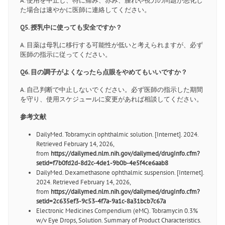
A. 使用を中止し、特に痛み、赤み、腫れや視力の問題が悪化し
た場合は速やかに医師に連絡してください。
Q5. 授乳中に使っても安全ですか？
A. 目薬は母乳に移行する可能性が低いと考えられますが、必ず
医師の指示に従ってください。
Q6. 目の調子がよくなったら点眼をやめてもいいですか？
A. 自己判断で中止しないでください。必ず医師の指示した期間
を守り、使用スケジュールに変更があれば相談してください。
参考文献
DailyMed. Tobramycin ophthalmic solution. [Internet]. 2024.
Retrieved February 14, 2026,
from
https://dailymed.nlm.nih.gov/dailymed/drugInfo.cfm?
setid=f7b0fd2d-8d2c-4de1-9b0b-4e5f4ce6aab8
DailyMed. Dexamethasone ophthalmic suspension. [Internet].
2024. Retrieved February 14, 2026,
from
https://dailymed.nlm.nih.gov/dailymed/drugInfo.cfm?
setid=2c635ef3-9c53-4f7a-9a1c-8a31bcb7c67a
Electronic Medicines Compendium (eMC). Tobramycin 0.3%
w/v Eye Drops, Solution. Summary of Product Characteristics.