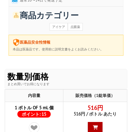
通常10〜14日で発送予定
商品カテゴリー
アイケア
点眼薬
医薬品安全性情報
本品は医薬品です。使用前に説明文書をよくお読みください。
数量別価格
まとめ買いでお得になります
内容量
販売価格（1錠単価）
516円
1 ボトル OF 5 ml. 個
516円 / ボトル あたり
ポイント:
15