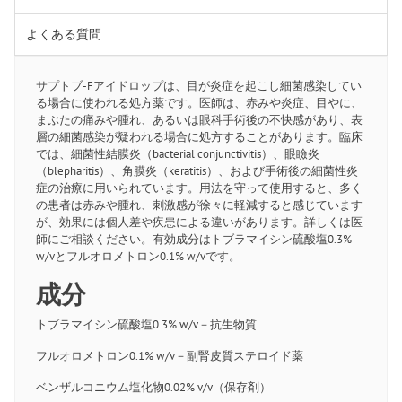
よくある質問
サプトブ-Fアイドロップは、目が炎症を起こし細菌感染してい
る場合に使われる処方薬です。医師は、赤みや炎症、目やに、
まぶたの痛みや腫れ、あるいは眼科手術後の不快感があり、表
層の細菌感染が疑われる場合に処方することがあります。臨床
では、細菌性結膜炎（bacterial conjunctivitis）、眼瞼炎
（blepharitis）、角膜炎（keratitis）、および手術後の細菌性炎
症の治療に用いられています。用法を守って使用すると、多く
の患者は赤みや腫れ、刺激感が徐々に軽減すると感じています
が、効果には個人差や疾患による違いがあります。詳しくは医
師にご相談ください。有効成分はトブラマイシン硫酸塩0.3%
w/vとフルオロメトロン0.1% w/vです。
成分
トブラマイシン硫酸塩0.3% w/v－抗生物質
フルオロメトロン0.1% w/v－副腎皮質ステロイド薬
ベンザルコニウム塩化物0.02% v/v（保存剤）