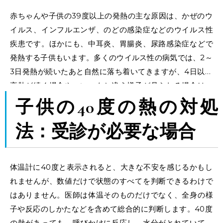
赤ちゃんや子供の39度以上の発熱の主な原因は、かぜのウ
イルス、インフルエンザ、のどの感染症などのウイルス性
疾患です。ほかにも、中耳炎、胃腸炎、尿路感染症などで
発熱する子供もいます。多くのウイルス性の病気では、2～
3日発熱が続いたあと自然に落ち着いてきますが、4日以上
高熱が続く場合や、いつもと違う様子が見られる場合は、
早めの受診が必要です。
子供の40度の熱の対処
法
：受診が必要な場合
体温計に40度と表示されると、大きな不安を感じるかもし
れませんが、数値だけで状態のすべてを判断できるわけで
はありません。医師は体温そのものだけでなく、全身の様
子や反応のしかたなどを含めて総合的に判断します。40度
の熱があっても、呼びかけに反応し、水分がとれていて、