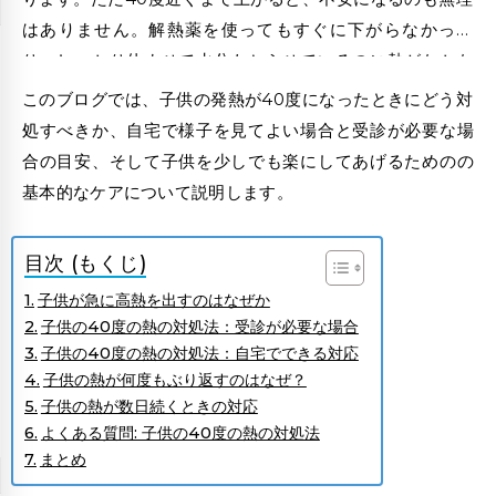
はありません。解熱薬を使ってもすぐに下がらなかった
り、しっかり休ませて水分もとらせているのに熱がなかな
か引かない場合には、心配になる方も多いでしょう。
このブログでは、子供の発熱が40度になったときにどう対
処すべきか、自宅で様子を見てよい場合と受診が必要な場
合の目安、そして子供を少しでも楽にしてあげるためのの
基本的なケアについて説明します。
目次 (もくじ)
子供が急に高熱を出すのはなぜか
子供の40度の熱の対処法：受診が必要な場合
子供の40度の熱の対処法：自宅でできる対応
子供の熱が何度もぶり返すのはなぜ？
子供の熱が数日続くときの対応
よくある質問: 子供の40度の熱の対処法
まとめ