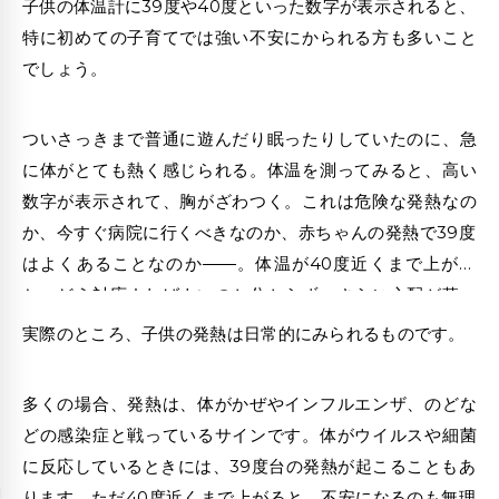
子供の体温計に39度や40度といった数字が表示されると、
特に初めての子育てでは強い不安にかられる方も多いこと
でしょう。
ついさっきまで普通に遊んだり眠ったりしていたのに、急
に体がとても熱く感じられる。体温を測ってみると、高い
数字が表示されて、胸がざわつく。これは危険な発熱なの
か、今すぐ病院に行くべきなのか、
赤ちゃんの発熱
で39度
はよくあることなのか――。体温が40度近くまで上がる
と、どう対応すればよいのか分からず、さらに心配が募っ
たりします。
実際のところ、子供の発熱は日常的にみられるものです。
多くの場合、発熱は、体がかぜやインフルエンザ、のどな
どの感染症と戦っているサインです。体がウイルスや細菌
に反応しているときには、39度台の発熱が起こることもあ
ります。ただ40度近くまで上がると、不安になるのも無理