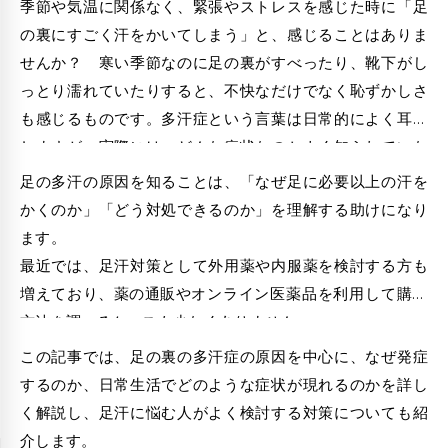
季節や気温に関係なく、緊張やストレスを感じた時に「足
の裏にすごく汗をかいてしまう」と、感じることはありま
せんか？ 寒い季節なのに足の裏がすべったり、靴下がし
っとり濡れていたりすると、不快なだけでなく恥ずかしさ
も感じるものです。多汗症という言葉は日常的によく耳に
しますが、実際には、どんな症状なのかよく知られていな
いのが現状です。
足の多汗の原因を知ることは、「なぜ足に必要以上の汗を
かくのか」「どう対処できるのか」を理解する助けになり
ます。
最近では、足汗対策として外用薬や内服薬を検討する方も
増えており、
薬の通販
や
オンライン医薬品
を利用して購入
方法を調べるケースも少なくありません。
この記事では、足の裏の多汗症の原因を中心に、なぜ発症
するのか、日常生活でどのような症状が現れるのかを詳し
く解説し、
足汗に悩む人がよく検討する対策についても紹
介します。