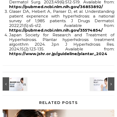
Dermatol Surg. 2023;49(6):512-519. Available from:
https://pubmed.ncbi.nlm.nih.gov/36853892/
Glaser DA, Hebert A, Pariser D, et al. Understanding
patient experience with hyperhidrosis: a national
survey of 1,985 patients. J Drugs Dermatol.
2022;21(5):s5-s12. Available from:
https://pubmed.ncbi.nlm.nih.gov/35574854/
Japan Society for Research and Treatment of
Hyperhidrosis. Plantar hyperhidrosis treatment
algorithm 2024. Jpn J Hyperhidrosis Res.
2024;15(2):123-135. Available from:
https://www.jshr.or.jp/guideline/plantar_2024
RELATED POSTS