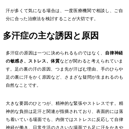
状態が起こ
り得ます。
汗が多くて気になる場合は、一度医療機関で相談し、
ご
自
分に合った治療法を検討することが大切です。
多汗症の主な誘因と原因
多汗症の原因は一つに
決められるものではなく
、
自律神経
の敏感さ、ストレス、体質
などが
関わる
と考えられていま
す。
足の裏の汗の原因、つま先が汗ばむ理由、手のひらや
足の裏に汗をかく原因など、さまざな疑問が生まれるのも
自然なことです。
大きな要因のひとつが、精神的な緊張やストレスです。精
神的な負担は足汗と関連が指摘されており、表面的には落
ち着いている場面でも、内側ではストレスに反応して自律
神経が働き、日常生活のささいな場面でも足に汗をかきや