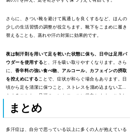
さらに、きつい靴を避けて風通しを良くするなど、ほんの
少しの生活習慣の調整が役立ちます。靴下をこまめに履き
替えることも、蒸れや汗の対策に効果的です。
夜は制汗剤を用いて足を乾いた状態に保ち、日中は足用パ
ウダーを使用する
と、汗を吸い取りやすくなります。さら
に、
香辛料の強い食べ物、アルコール、カフェインの摂取
を控えめにする
ことで、症状が和らぐ場合もあります。日
頃から足を清潔に保つこと、ストレスを溜め込まない工夫
をすることも、足汗のコントロールに役立ちます。
こうし
た具体的な対策
を組み合わせることで、足汗による不快感
まとめ
を軽減し、日常生活をより快適に過ごしやすくなります。
多汗症は、自分で思っている以上に多くの人が抱え
ている