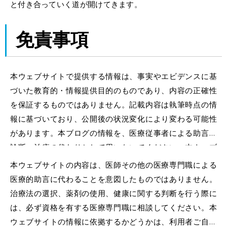
と
付き合っていく道が開けてきます。
免責事項
本ウェブサイトで提供する情報は、事実やエビデンスに基
づいた教育的・情報提供目的のものであり、内容の正確性
を保証するものではありません。記載内容は執筆時点の情
報に基づいており、公開後の状況変化により変わる可能性
があります。本ブログの情報を、医療従事者による助言、
診断、治療の代わりとして用いないでください。本ウェブ
サイトの情報を利用したことにより生じたいかなる結果に
本ウェブサイトの内容は、医師その他の医療専門職による
ついても、当方は一切の責任を負いません。
医療的助言に代わることを意図したものではありません。
治療法の選択、薬剤の使用、健康に関する判断を行う際に
は、必ず資格を有する医療専門職に相談してください。本
ウェブサイトの情報に依拠するかどうかは、利用者ご自身