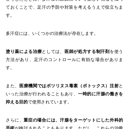
ておくことで、
足汗の予防や対策を考えるうえで役立ちま
す。
多汗症には、いくつかの治療法が
存在します。
塗り薬による治療
としては、
医師が処方する制汗剤
を使う
方法があり、足汗のコントロールに有効
な場合がありま
す。
また、
医療機関ではボツリヌス毒素（ボトックス）注射
と
いった治療が行われることもあり、
一時的に汗腺の働きを
抑える目的
で
使用されていま
す。
さらに、
重症の場合には、汗腺をターゲットにした外科的
手術
が検討されることもあります。ただし、これらの治療