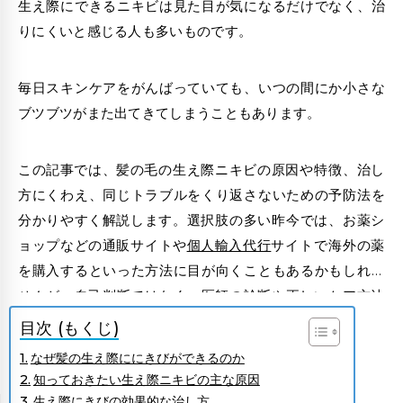
生え際にできるニキビは見た目が気になるだけでなく、治
りにくいと感じる人も多いものです。
毎日スキンケアをがんばっていても、いつの間にか小さな
ブツブツがまた出てきてしまうこともあります。
この記事では、
髪の毛の生え際ニキビの原因
や特徴、治し
方にくわえ、同じトラブルをくり返さないための予防法を
分かりやすく解説します。
選択肢の多い昨今では、
お薬シ
ョップ
などの
通販サイト
や
個人輸入代行
サイトで海外の薬
を購入するといった方法に目が向くこともあるかもしれま
せんが、自己判断ではなく、医師の診断や
正しいケア方法
を知って、もうニキビに悩まされない肌にしていきましょ
目次 (もくじ)
う。
なぜ髪の生え際ににきびができるのか
知っておきたい生え際ニキビの主な原因
生え際にきびの効果的な治し方