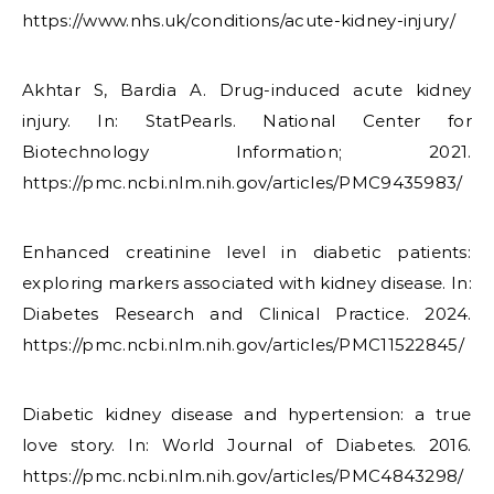
https://www.nhs.uk/conditions/acute-kidney-injury/
Akhtar S, Bardia A. Drug-induced acute kidney
injury. In: StatPearls. National Center for
Biotechnology Information; 2021.
https://pmc.ncbi.nlm.nih.gov/articles/PMC9435983/
Enhanced creatinine level in diabetic patients:
exploring markers associated with kidney disease. In:
Diabetes Research and Clinical Practice. 2024.
https://pmc.ncbi.nlm.nih.gov/articles/PMC11522845/
Diabetic kidney disease and hypertension: a true
love story. In: World Journal of Diabetes. 2016.
https://pmc.ncbi.nlm.nih.gov/articles/PMC4843298/