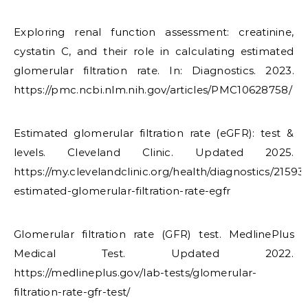
Exploring renal function assessment: creatinine,
cystatin C, and their role in calculating estimated
glomerular filtration rate. In: Diagnostics. 2023.
https://pmc.ncbi.nlm.nih.gov/articles/PMC10628758/
Estimated glomerular filtration rate (eGFR): test &
levels. Cleveland Clinic. Updated 2025.
https://my.clevelandclinic.org/health/diagnostics/21593
estimated-glomerular-filtration-rate-egfr
Glomerular filtration rate (GFR) test. MedlinePlus
Medical Test. Updated 2022.
https://medlineplus.gov/lab-tests/glomerular-
filtration-rate-gfr-test/