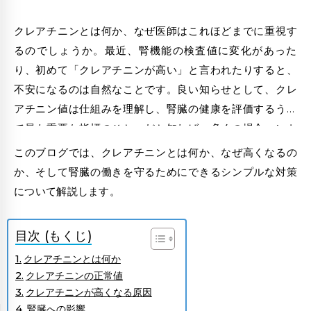
クレアチニンとは何か、なぜ医師はこれほどまでに重視す
るのでしょうか。最近、腎機能の検査値に変化があった
り、初めて「クレアチニンが高い」と言われたりすると、
不安になるのは自然なことです。良い知らせとして、クレ
アチニン値は仕組みを理解し、腎臓の健康を評価するうえ
で最も重要な指標のひとつだと知れば、多くの場合コント
ロールしたり、改善を目指したりすることができます。
このブログでは、クレアチニンとは何か、なぜ高くなるの
か、そして腎臓の働きを守るためにできるシンプルな対策
について解説します。
目次 (もくじ)
クレアチニンとは何か
クレアチニンの正常値
クレアチニンが高くなる原因
腎臓への影響